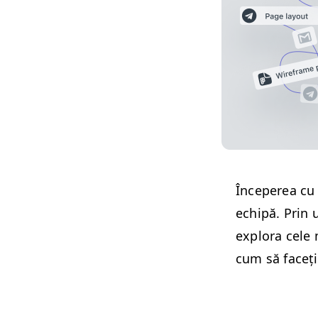
Începerea cu W
echipă. Prin 
explo­ra cele 
cum să faceți