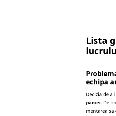
Lista 
lucru­
Prob­le­m
echipa a
Decizia de a 
paniei.
De obi
mentarea sa 