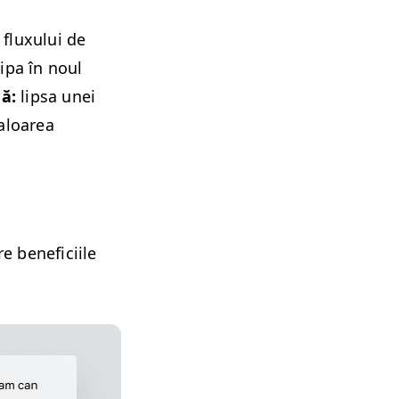
flux­u­lui de
hipa în noul
ă:
lip­sa unei
al­oarea
 ben­efici­ile