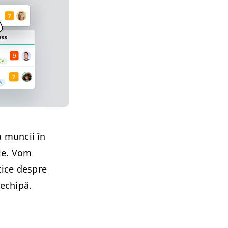
a muncii în
ale. Vom
­tice despre
 echipă.