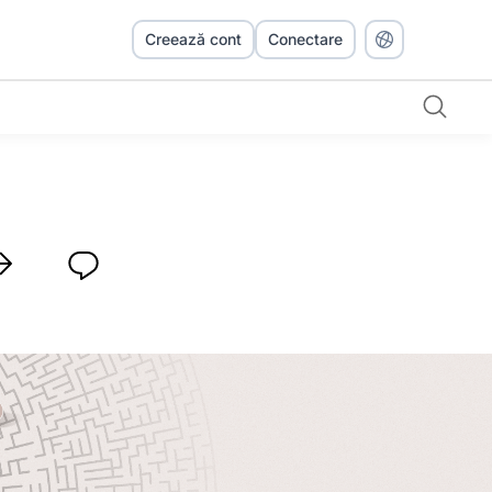
Creează cont
Conectare
i și soluții