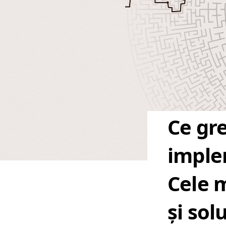
Ce gre
imple
Cele m
și solu