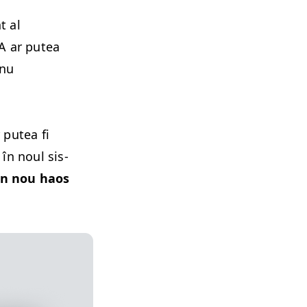
t al
 A ar putea
 nu
 putea fi
 în noul sis­
n nou haos