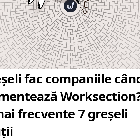
șeli fac companiile cân
mentează Worksection
ai frecvente 7 greșeli
ții