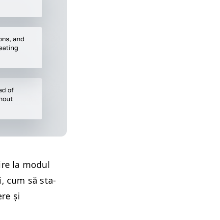
ire la mod­ul
ui, cum să sta­
ere și