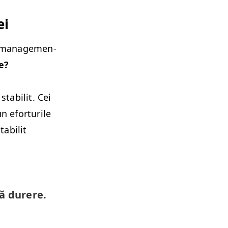
ei
, man­age­men­
e?
ta­bilit. Cei
 efor­turile
a­bilit
că durere.