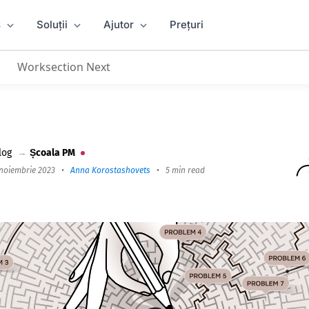
s
Soluții
Ajutor
Prețuri
Worksection Next
lementează Worksection? Cele mai frecvente 7 greșel
log
→
Școala PM
 noiembrie 2023
•
Anna Korostashovets
•
5 min read