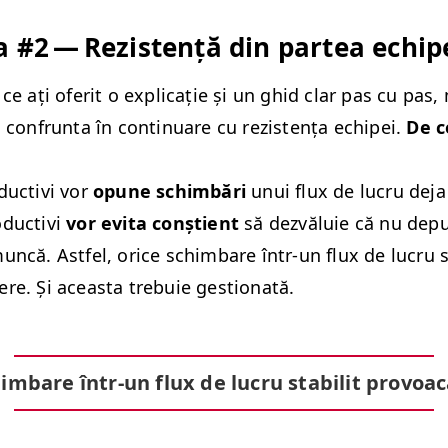
a #2 — Rezis­tență din partea echip
ce ați ofer­it o expli­cație și un ghid clar pas cu pas
 con­frun­ta în con­tin­uare cu rezis­tența echipei.
De c
­duc­tivi vor
opune schim­bări
unui flux de lucru deja s
duc­tivi
vor evi­ta conș­tient
să dezvăluie că nu depun
uncă. Ast­fel, orice schim­bare într-un flux de lucru st
re. Și aceas­ta tre­buie gestionată.
im­bare într-un flux de lucru sta­bilit provoa