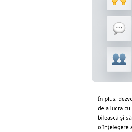
În plus, dez­v
de a lucra cu 
bilească și să
o înțelegere 