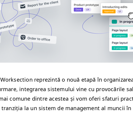
ork­sec­tion reprez­in­tă o nouă etapă în orga­ni­zare
urmare, inte­grarea sis­temu­lui vine cu provocările s
mai comune din­tre aces­tea și vom oferi sfa­turi prac
 tranz­iția la un sis­tem de man­age­ment al muncii în