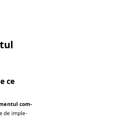
tul
de ce
men­tul com­
te de imple­