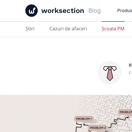
worksection
Blog
Produ
Ştiri
Cazuri de afaceri
Școala PM
Ce greșeli fac companiile când imp
B
2