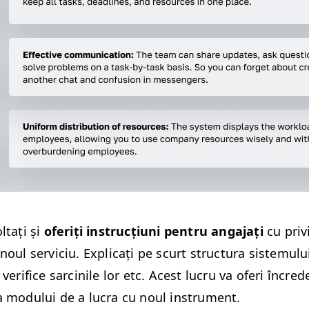
oltați și
ofer­iți instrucți­u­ni pen­tru anga­jați
cu priv
noul ser­vi­ciu. Expli­cați pe scurt struc­tura sis­temu­l
 ver­i­fice sarcinile lor etc. Acest lucru va oferi încred
a mod­u­lui de a lucra cu noul instrument.