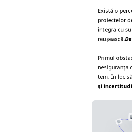
Există o per­
proiectelor de
inte­gra cu su
reușească.
De
Primul obsta­c
nesig­u­ranța 
tem. În loc să
și incer­ti­tu