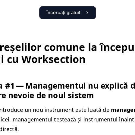
Încercați gratuit
greșelilor comune la începu
lui cu Worksection
a #1 — Man­age­men­tul nu explică 
re nevoie de noul sistem
intro­duce un nou instru­ment este luată de
man­age­
­cei, man­age­men­tul testează și instru­men­tul înain
directă.