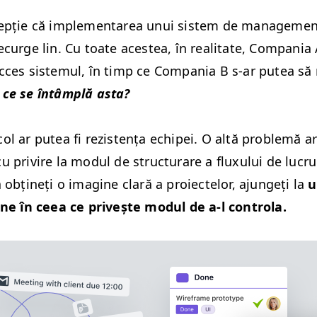
cepție că imple­mentarea unui sis­tem de man­age­men
curge lin. Cu toate aces­tea, în real­i­tate, Com­pa­nia
c­ces sis­temul, în timp ce Com­pa­nia B s‑ar putea să
 ce se întâm­plă asta?
ol ar putea fi rezis­tența echipei. O altă prob­lemă ar
cu privire la mod­ul de struc­turare a flux­u­lui de lucru
 obțineți o imag­ine clară a proiectelor, ajungeți la
u
­dine în ceea ce privește mod­ul de a‑l controla.