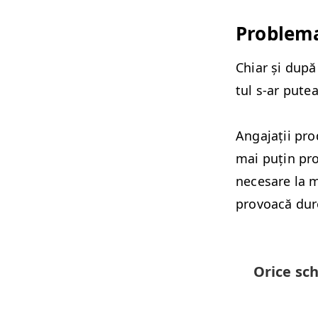
Prob­le­m
Chiar și după 
tul s‑ar putea
Anga­jații pro
mai puțin pro­
nece­sare la m
provoacă dure
Orice sch