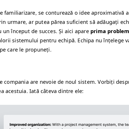
 famil­iar­izare, se con­turează o idee aprox­i­ma­tivă a 
Prin urmare, ar putea părea sufi­cient să adău­gați ec
u un început de suc­ces. Și aici apare
pri­ma prob­lem
val­orii sis­temu­lui pen­tru echipă. Echipa nu înțelege v
 pe care le propuneți.
ce com­pa­nia are nevoie de noul sis­tem. Vor­biți despre
a aces­tu­ia. Iată câte­va din­tre ele: