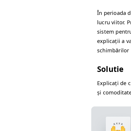
În perioa­da de
lucru viitor. 
sis­tem pen­tr
expli­cații a 
schim­bărilor
Solu­tie
Expli­cați de 
și comod­i­tate