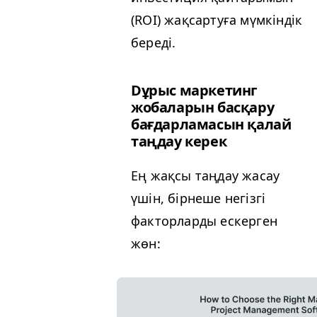
(
ROI
) жақсартуға мүмкіндік
береді.
Dұрыс маркетинг
жобаларын басқару
бағдарламасын қалай
таңдау керек
Ең жақсы таңдау жасау
үшін, бірнеше негізгі
факторларды ескерген
жөн: