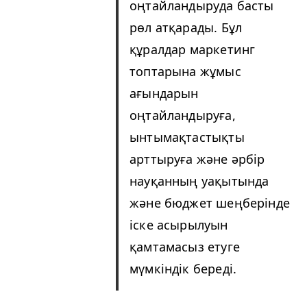
оңтайландыруда басты
рөл атқарады. Бұл
құралдар маркетинг
топтарына жұмыс
ағындарын
оңтайландыруға,
ынтымақтастықты
арттыруға және әрбір
науқанның уақытында
және бюджет шеңберінде
іске асырылуын
қамтамасыз етуге
мүмкіндік береді.