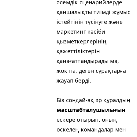
әлемдік сценарийлерде
қаншалықты тиімді жұмыс
істейтінін түсінуге және
маркетинг кәсіби
қызметкерлерінің
қажеттіліктерін
қанағаттандырады ма,
жоқ па, деген сұрақтарға
жауап берді.
Біз сондай-ақ әр құралдың
масштабталушылығын
ескере отырып, оның
өскелең командалар мен