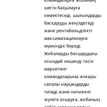
командаларға жобаның
шегін бақылауға
көмектеседі, шығындарды
басқаруды жеңілдетеді
және рентабельділікті
максимизациялауға
мүмкіндік береді.
Жобаларды басқарудағы
осындай кешенді тәсіл
маркетинг
командаларына жоғары
сапалы науқандарды
тиімді және нәтижелі
жүзеге асыруға, жобаның