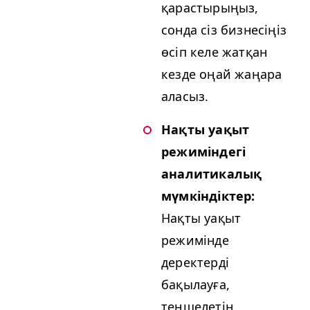
қарастырыңыз,
сонда сіз бизнесіңіз
өсіп келе жатқан
кезде оңай жаңара
аласыз.
Нақты уақыт
режиміндегі
аналитикалық
мүмкіндіктер:
Нақты уақыт
режимінде
деректерді
бақылауға,
теңшелетін