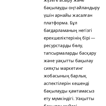
жүзеге асыру және
бақылауды оңтайландыру
үшін арнайы жасалған
платформа. Бұл
бағдарламаның негізгі
ерекшеліктерінің бірі —
ресурстарды бөлу,
тапсырмаларды басқару
және уақытты бақылау
сияқты маркетинг
жобасының барлық
аспектілерін кешенді
бақылауды қамтамасыз
ету мүмкіндігі. Уақытты