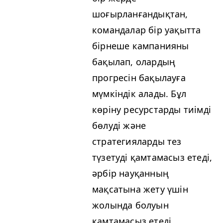
шоғырланғандықтан,
командалар бір уақытта
бірнеше кампанияны
бақылап, олардың
прогресін бақылауға
мүмкіндік алады. Бұл
көріну ресурстарды тиімді
бөлуді және
стратегияларды тез
түзетуді қамтамасыз етеді,
әрбір науқанның
мақсатына жету үшін
жолында болуын
қамтамасыз етеді.