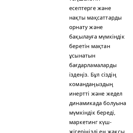
есептерге және
нақты мақсаттарды
орнату және
бақылауға мүмкіндік
беретін мақтан
ұсынатын
бағдарламаларды
іздеңіз. Бұл сіздің
командаңыздың
инертті және жедел
динамикада болуына
мүмкіндік береді,
маркетинг күш-
жігеріңізді ең жақсы