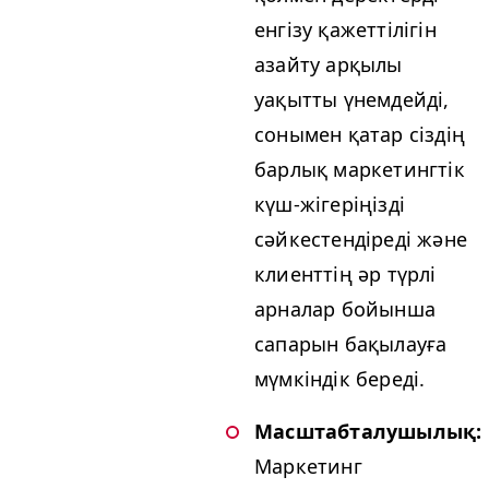
енгізу қажеттілігін
азайту арқылы
уақытты үнемдейді,
сонымен қатар сіздің
барлық маркетингтік
күш-жігеріңізді
сәйкестендіреді және
клиенттің әр түрлі
арналар бойынша
сапарын бақылауға
мүмкіндік береді.
Масштабталушылық:
Маркетинг