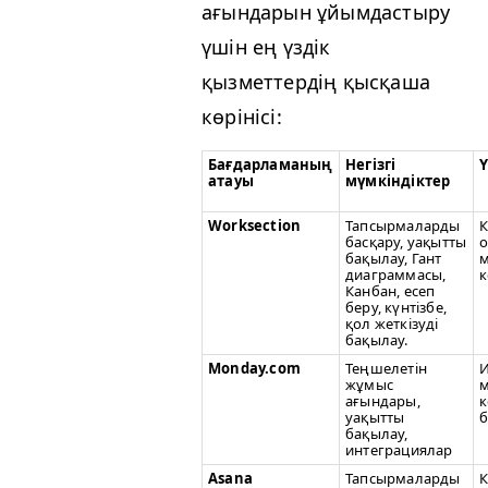
ағындарын ұйымдастыру
үшін ең үздік
қызметтердің қысқаша
көрінісі:
Бағдарламаның
Негізгі
Ү
атауы
мүмкіндіктер
Work­sec­tion
Тапсырмаларды
К
басқару, уақытты
бақылау, Гант
м
диаграммасы,
к
Канбан, есеп
беру, күнтізбе,
қол жеткізуді
бақылау.
Mon​day​.com
Теңшелетін
И
жұмыс
м
ағындары,
к
уақытты
б
бақылау,
интеграциялар
Asana
Тапсырмаларды
К