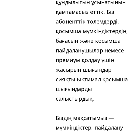
құндылығын ұсынатынын
қамтамасыз еттік. Біз
абоненттік төлемдерді,
қосымша мүмкіндіктердің
бағасын және қосымша
пайдаланушылар немесе
премиум қолдау үшін
жасырын шығындар
сияқты ықтимал қосымша
шығындарды
салыстырдық.
Біздің мақсатымыз —
мүмкіндіктер, пайдалану