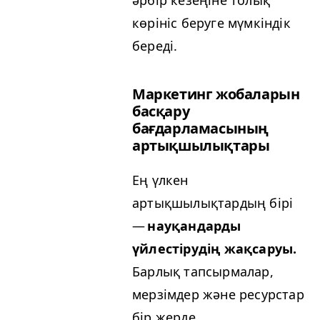
әрбір кезеңіне толық
көрініс беруге мүмкіндік
береді.
Маркетинг жобаларын
басқару
бағдарламасының
артықшылықтары
Ең үлкен
артықшылықтардың бірі
—
науқандарды
үйлестірудің жақсаруы.
Барлық тапсырмалар,
мерзімдер және ресурстар
бір жерде