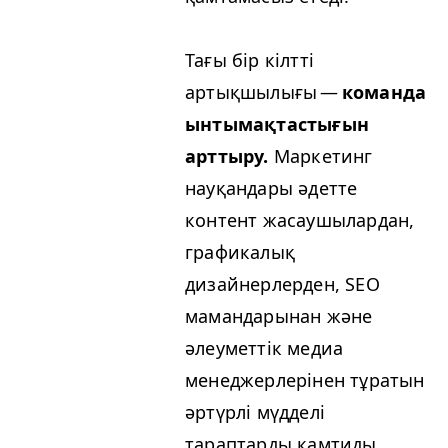
Тағы бір кілтті
артықшылығы —
команда
ынтымақтастығын
арттыру.
Маркетинг
науқандары әдетте
контент жасаушылардан,
графикалық
дизайнерлерден,
SEO
мамандарынан және
әлеуметтік медиа
менеджерлерінен тұратын
әртүрлі мүдделі
тараптарды қамтиды.