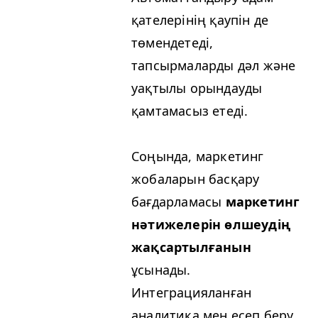
қателерінің қаупін де
төмендетеді,
тапсырмаларды дәл және
уақтылы орындауды
қамтамасыз етеді.
Соңында, маркетинг
жобаларын басқару
бағдарламасы
маркетинг
нәтижелерін өлшеудің
жақсартылғанын
ұсынады.
Интеграцияланған
аналитика мен есеп беру