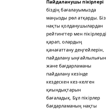
Пайдаланушы пікірлері
біздің бағалауымызда
маңызды рөл атқарды. Біз
нақты қолданушылардан
рейтингтер мен пікірлерді
қарап, олардың
қанағаттану деңгейлерін,
пайдалану ыңғайлылығын
және бағдарламаны
пайдалану кезінде
кездескен кез-келген
қиындықтарын
бағаладық. Бұл пікірлер
бағдарламаның нақты