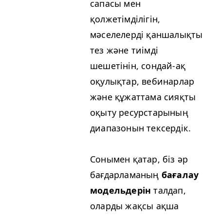
сапасы мен
қолжетімділігін,
мәселелерді қаншалықты
тез және тиімді
шешетінін, сондай-ақ
оқулықтар, вебинарлар
және құжаттама сияқты
оқыту ресурстарының
диапазонын тексердік.
Сонымен қатар, біз әр
бағдарламаның
бағалау
модельдерін
талдап,
оларды жақсы ақша