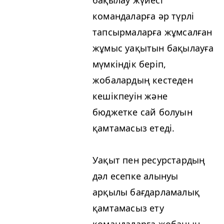
бақылау жүйесі
командаларға әр түрлі
тапсырмаларға жұмсалған
жұмыс уақытын бақылауға
мүмкіндік беріп,
жобалардың кестеден
кешікпеуін және
бюджетке сай болуын
қамтамасыз етеді.
Уақыт пен ресурстардың
дәл есепке алынуы
арқылы бағдарламалық
қамтамасыз ету