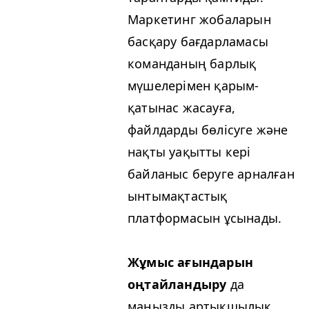
Маркетинг жобаларын
басқару бағдарламасы
команданың барлық
мүшелерімен қарым-
қатынас жасауға,
файлдарды бөлісуге және
нақты уақытты кері
байланыс беруге арналған
ынтымақтастық
платформасын ұсынады.
Жұмыс ағындарын
оңтайландыру
да
маңызды артықшылық