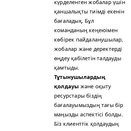
күрделенген жобалар үшін
қаншалықты тиімді екенін
бағаладық. Бұл
команданың кеңеюімен
көбірек пайдаланушылар,
жобалар және деректерді
өңдеу қабілетін талдауды
қамтыды.
Тұтынушылардың
қолдауы
және оқыту
ресурстары біздің
бағалауымыздың тағы бір
маңызды аспектісі болды.
Біз клиенттік қолдаудың