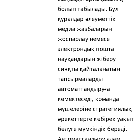
болып табылады. Бұл
құралдар әлеуметтік
медиа жазбаларын
жоспарлау немесе
электрондық пошта
науқандарын жіберу
сияқты қайталанатын
тапсырмаларды
автоматтандыруға
көмектеседі, команда
мүшелеріне стратегиялық
әрекеттерге көбірек уақыт
бөлуге мүмкіндік береді.
Автоматтандыру адам