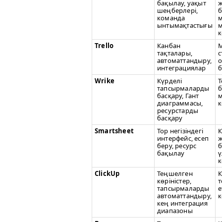
бақылау, уақыт
шеңберлері,
б
команда
ынтымақтастығы
м
Trel­lo
Канбан
М
тақталары,
с
автоматтандыру,
о
интеграциялар
б
Wrike
Күрделі
Т
тапсырмаларды
б
басқару, Гант
диаграммасы,
к
ресурстарды
басқару
Smartsheet
Тор негізіндегі
К
интерфейс, есеп
беру, ресурс
б
бақылау
ү
к
Click­Up
Теңшелген
К
көріністер,
т
тапсырмаларды
е
автоматтандыру,
к
кең интеграция
диапазоны