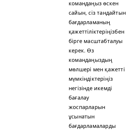
командаңыз өскен
сайын, сіз тандайтын
бағдарламаның
қажеттіліктеріңізбен
бірге масштабталуы
керек. Өз
командаңыздың
мөлшері мен қажетті
мүмкіндіктеріңіз
негізінде икемді
бағалау
жоспарларын
ұсынатын
бағдарламаларды