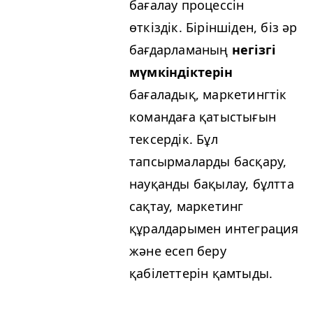
бағалау процессін
өткіздік. Біріншіден, біз әр
бағдарламаның
негізгі
мүмкіндіктерін
бағаладық, маркетингтік
командаға қатыстығын
тексердік. Бұл
тапсырмаларды басқару,
науқанды бақылау, бұлтта
сақтау, маркетинг
құралдарымен интеграция
және есеп беру
қабілеттерін қамтыды.