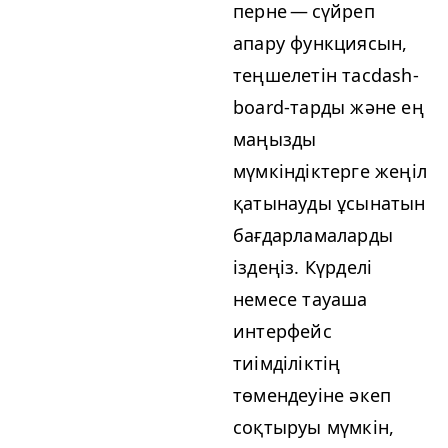
перне — сүйреп
апару функциясын,
теңшелетін тас­dash­
board-тарды және ең
маңызды
мүмкіндіктерге жеңіл
қатынауды ұсынатын
бағдарламаларды
іздеңіз. Күрделі
немесе тауаша
интерфейс
тиімділіктің
төмендеуіне әкеп
соқтыруы мүмкін,