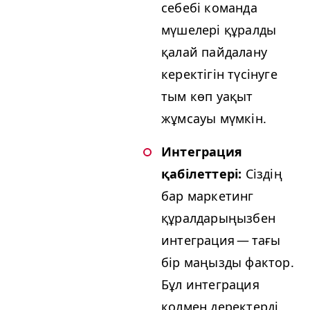
себебі команда
мүшелері құралды
қалай пайдалану
керектігін түсінуге
тым көп уақыт
жұмсауы мүмкін.
Интеграция
қабілеттері:
Сіздің
бар маркетинг
құралдарыңызбен
интеграция — тағы
бір маңызды фактор.
Бұл интеграция
қолмен деректерді