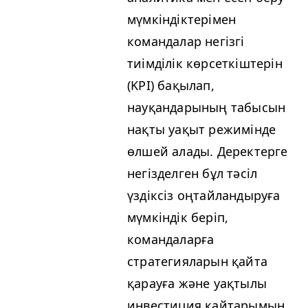
мүмкіндіктерімен
командалар негізгі
тиімділік көрсеткіштерін
(
KPI
) бақылап,
науқандарының табысын
нақты уақыт режимінде
өлшей алады. Деректерге
негізделген бұл тәсіл
үздіксіз оңтайландыруға
мүмкіндік беріп,
командаларға
стратегияларын қайта
қарауға және уақтылы
инвестиция қайтарымын