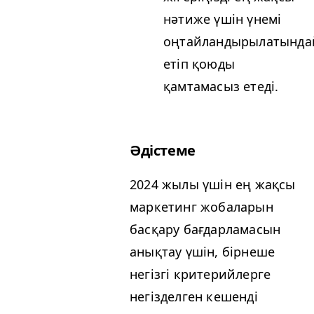
нәтиже үшін үнемі
оңтайландырылатында
етіп қоюды
қамтамасыз етеді.
Әдістеме
2024 жылы үшін ең жақсы
маркетинг жобаларын
басқару бағдарламасын
анықтау үшін, бірнеше
негізгі критерийлерге
негізделген кешенді