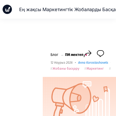
Ең 
Жаңалықтар
Іскерлік істер
ПМ мектеп
Worksection Next
Блог
→
ПМ мектеп
12 Наурыз 2026
•
Anna Korostashovets
•
1
Жобаны басқару
Маркетинг
Та