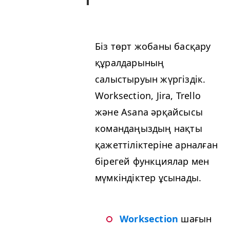
Біз төрт жобаны басқару
құралдарының
салыстыруын жүргіздік.
Work­sec­tion, Jira, Trel­lo
және Asana әрқайсысы
командаңыздың нақты
қажеттіліктеріне арналған
бірегей функциялар мен
мүмкіндіктер ұсынады.
Work­sec­tion
шағын