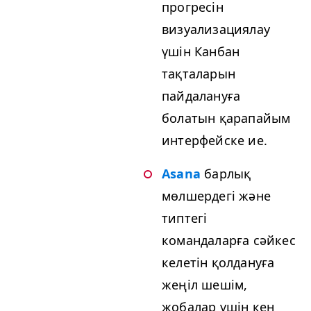
прогресін
визуализациялау
үшін Канбан
тақталарын
пайдалануға
болатын қарапайым
интерфейске ие.
Asana
барлық
мөлшердегі және
типтегі
командаларға сәйкес
келетін қолдануға
жеңіл шешім,
жобалар үшін кең