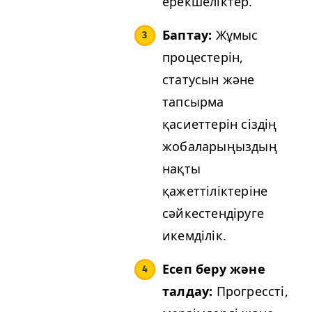
ерекшеліктер.
Баптау:
Жұмыс
процестерін,
статусын және
тапсырма
қасиеттерін сіздің
жобаларыңыздың
нақты
қажеттіліктеріне
сәйкестендіруге
икемділік.
Есеп беру және
талдау:
Прогрессті,