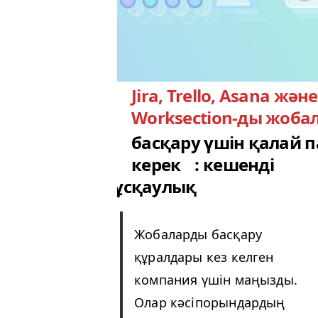
Jira, Trello, Asana және
Worksection-ды жоба
басқару үшін қалай 
керек
: кешенді
нұсқаулық
Жобаларды басқару
құралдары кез келген
компания үшін маңызды.
Олар кәсіпорындардың