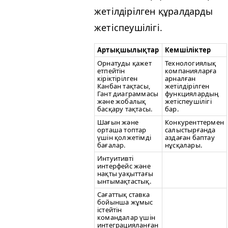
жетілдірілген құралдарды
жетіспеушілігі.
Артықшылықтар
Кемшіліктер
Орнатуды қажет
Технологиялық
етпейтін
компанияларға
кіріктірілген
арналған
Канбан тақтасы,
жетілдірілген
Гант диаграммасы
функциялардың
және жобалық
жетіспеушілігі
басқару тақтасы.
бар.
Шағын және
Конкуренттермен
орташа топтар
салыстырғанда
үшін қолжетімді
аздаған баптау
бағалар.
нұсқалары.
Интуитивті
интерфейс және
нақты уақыттағы
ынтымақтастық.
Сағаттық ставка
бойынша жұмыс
істейтін
командалар үшін
интеграцияланған