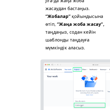
Jira-да жаңа жоба
жасаудан бастаңыз.
“
Жобалар”
қойындысына
өтіп,
“
Жаңа жоба жасау”,
таңдаңыз, содан кейін
шаблонды таңдауға
мүмкіндік аласыз.