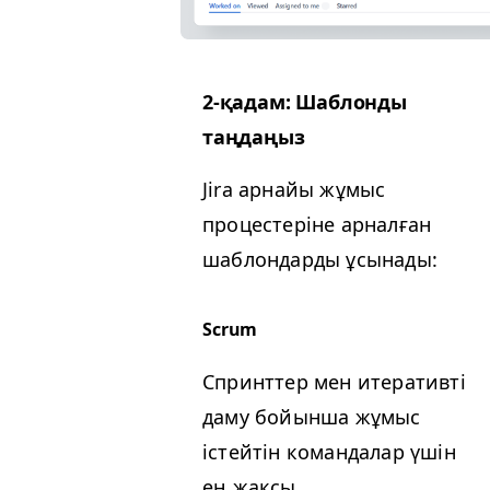
2‑қадам: Шаблонды
таңдаңыз
Jira арнайы жұмыс
процестеріне арналған
шаблондарды ұсынады:
Scrum
Спринттер мен итеративті
даму бойынша жұмыс
істейтін командалар үшін
ең жақсы.