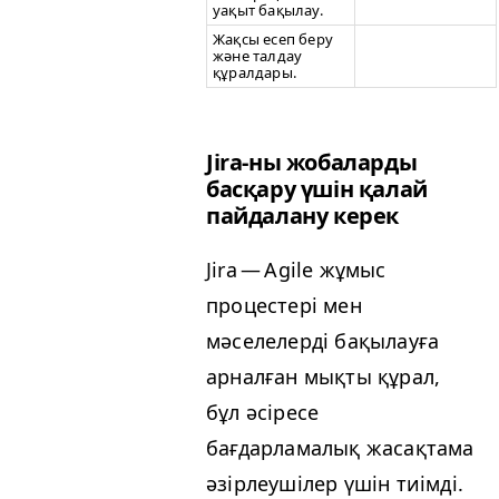
уақыт бақылау.
Жақсы есеп беру
және талдау
құралдары.
Jira-ны жобаларды
басқару үшін қалай
пайдалану керек
Jira — Agile жұмыс
процестері мен
мәселелерді бақылауға
арналған мықты құрал,
бұл әсіресе
бағдарламалық жасақтама
әзірлеушілер үшін тиімді.