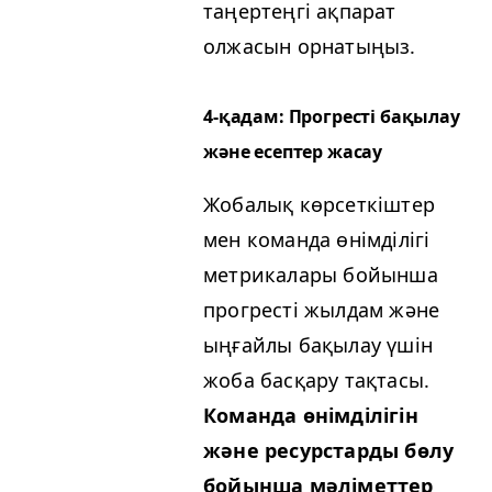
таңертеңгі ақпарат
олжасын орнатыңыз.
4‑қадам: Прогресті бақылау
және есептер жасау
Жобалық көрсеткіштер
мен команда өнімділігі
метрикалары бойынша
прогресті жылдам және
ыңғайлы бақылау үшін
жоба басқару тақтасы.
Команда өнімділігін
және ресурстарды бөлу
бойынша мәліметтер