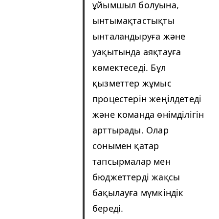
ұйымшыл болуына,
ынтымақтастықты
ынталандыруға және
уақытында аяқтауға
көмектеседі. Бұл
қызметтер жұмыс
процестерін жеңілдетеді
және команда өнімділігін
арттырады. Олар
сонымен қатар
тапсырмалар мен
бюджеттерді жақсы
бақылауға мүмкіндік
береді.