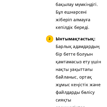
бақылау мүмкіндігі.
Бұл ешнәрсені
жіберіп алмауға
кепілдік береді.
Ынтымақтастық:
Барлық адамдардың
бір бетте болуын
қамтамасыз ету үшін
нақты уақыттағы
байланыс, ортақ
жұмыс кеңістік және
файлдарды бөлісу
сияқты