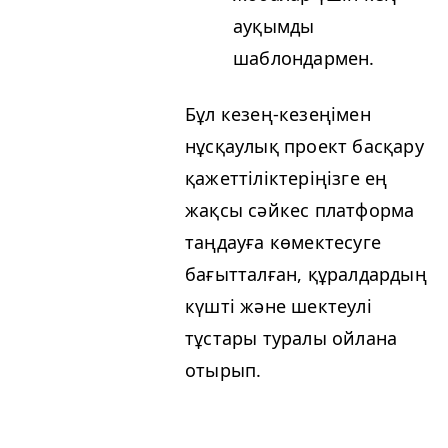
ауқымды
шаблондармен.
Бұл кезең-кезеңімен
нұсқаулық проект басқару
қажеттіліктеріңізге ең
жақсы сәйкес платформа
таңдауға көмектесуге
бағытталған, құралдардың
күшті және шектеулі
тұстары туралы ойлана
отырып.