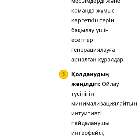
мерзімдерді және
команда жұмыс
көрсеткіштерін
бақылау үшін
есептер
генерациялауға
арналған құралдар.
Қолданудың
жеңілдігі:
Ойлау
түсінігін
минимализациялайтын
интуитивті
пайдаланушы
интерфейсі,