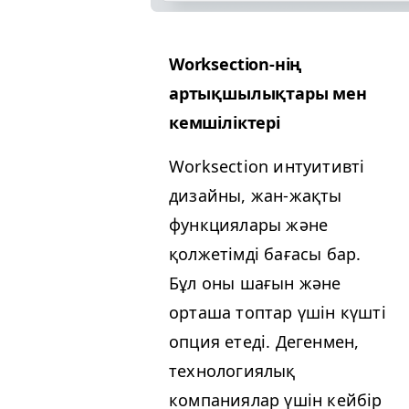
Work­sec­tion-нің
артықшылықтары мен
кемшіліктері
Work­sec­tion интуитивті
дизайны, жан-жақты
функциялары және
қолжетімді бағасы бар.
Бұл оны шағын және
орташа топтар үшін күшті
опция етеді. Дегенмен,
технологиялық
компаниялар үшін кейбір