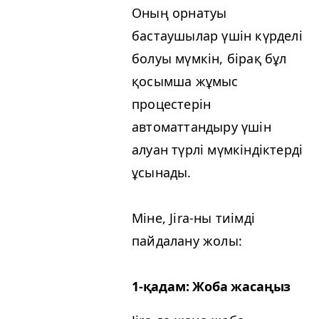
Оның орнатуы
бастаушылар үшін күрделі
болуы мүмкін, бірақ бұл
қосымша жұмыс
процестерін
автоматтандыру үшін
алуан түрлі мүмкіндіктерді
ұсынады.
Міне, Jira-ны тиімді
пайдалану жолы:
1‑қадам: Жоба жасаңыз