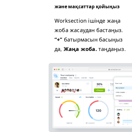
және мақсаттар қойыңыз
Work­sec­tion ішінде жаңа
жоба жасаудан бастаңыз.
“+”
батырмасын басыңыз
да,
Жаңа жоба.
таңдаңыз.