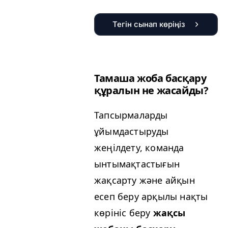
Тегін сынап көріңіз
Тамаша жоба басқару
құралын не жасайды?
Тапсырмаларды
ұйымдастыруды
жеңілдету, команда
ынтымақтастығын
жақсарту және айқын
есеп беру арқылы нақты
көрініс беру
жақсы