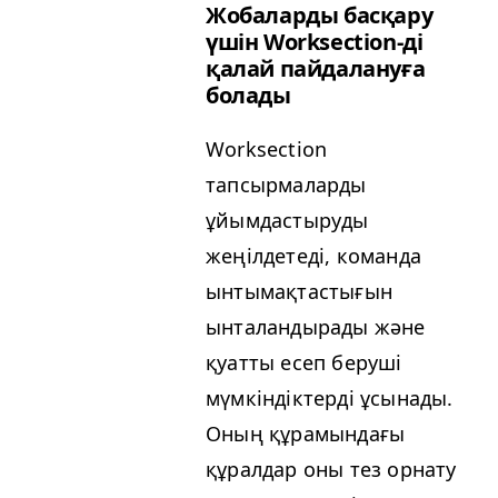
Жобаларды басқару
үшін Work­sec­tion-ді
қалай пайдалануға
болады
Work­sec­tion
тапсырмаларды
ұйымдастыруды
жеңілдетеді, команда
ынтымақтастығын
ынталандырады және
қуатты есеп беруші
мүмкіндіктерді ұсынады.
Оның құрамындағы
құралдар оны тез орнату