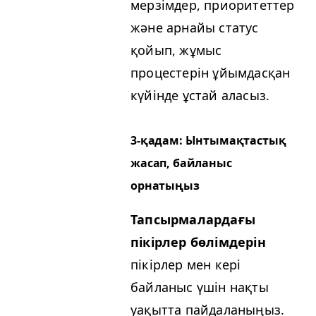
мерзімдер, приоритеттер
және арнайы статус
қойып, жұмыс
процестерін ұйымдасқан
күйінде ұстай аласыз.
3‑қадам: Ынтымақтастық
жасап, байланыс
орнатыңыз
Тапсырмалардағы
пікірлер бөлімдерін
пікірлер мен кері
байланыс үшін нақты
уақытта пайдаланыңыз.