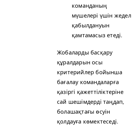
команданың
мүшелері үшін жедел
қабылдануын
қамтамасыз етеді.
Жобаларды басқару
құралдарын осы
критерийлер бойынша
бағалау командаларға
қазіргі қажеттіліктеріне
сай шешімдерді таңдап,
болашақтағы өсуін
қолдауға көмектеседі.