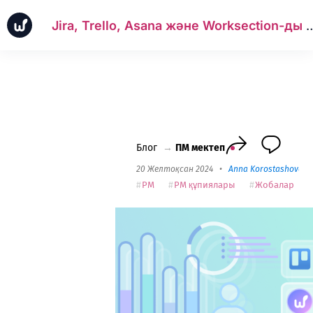
Jira, Trello, Asana және Worksection-ды жобаларды ба
Жаңалықтар
Іскерлік істер
ПМ мектеп
Worksection Next
Блог
→
ПМ мектеп
20 Желтоқсан 2024
•
Anna Korostashovets
PM
PM құпиялары
Жобалар