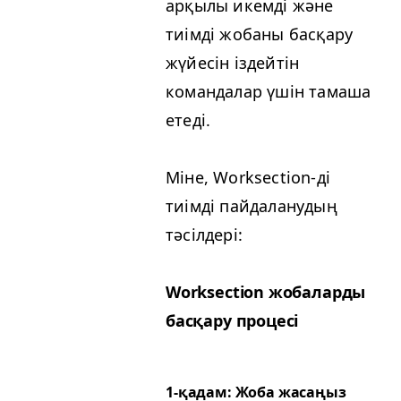
арқылы икемді және
тиімді жобаны басқару
жүйесін іздейтін
командалар үшін тамаша
етеді.
Міне, Work­sec­tion-ді
тиімді пайдаланудың
тәсілдері:
Work­sec­tion жобаларды
басқару процесі
1‑қадам: Жоба жасаңыз