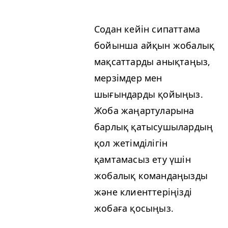
Содан кейін сипаттама
бойынша айқын жобалық
мақсаттарды анықтаңыз,
мерзімдер мен
шығындарды қойыңыз.
Жоба жаңартуларына
барлық қатысушылардың
қол жетімділігін
қамтамасыз ету үшін
жобалық командаңызды
және клиенттеріңізді
жобаға қосыңыз.