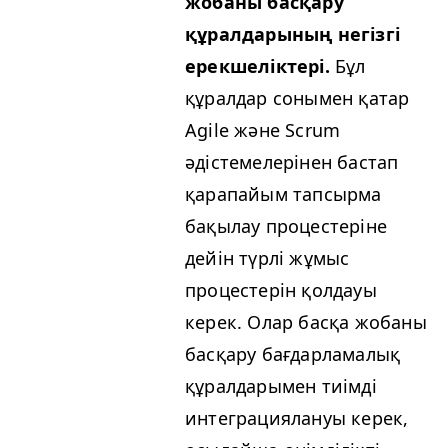
жобаны басқару
құралдарының негізгі
ерекшеліктері.
Бұл
құралдар сонымен қатар
Agile және Scrum
әдістемелерінен бастап
қарапайым тапсырма
бақылау процестеріне
дейін түрлі жұмыс
процестерін қолдауы
керек. Олар басқа жобаны
басқару бағдарламалық
құралдарымен тиімді
интеграциялануы керек,