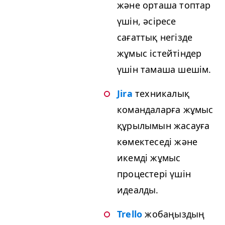
және орташа топтар
үшін, әсіресе
сағаттық негізде
жұмыс істейтіндер
үшін тамаша шешім.
Jira
техникалық
командаларға жұмыс
құрылымын жасауға
көмектеседі және
икемді жұмыс
процестері үшін
идеалды.
Trel­lo
жобаңыздың