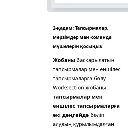
2‑қадам: Тапсырмалар,
мерзімдер мен команда
мүшелерін қосыңыз
Жобаны
басқарылатын
тапсырмалар мен еншілес
тапсырмаларға бөлу.
Work­sec­tion жобаны
тапсырмалар мен
еншілес тапсырмаларға
екі деңгейде
бөліп
алудың құрылымдалған