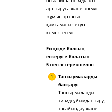
осылайша өнімділікті
арттыруға және өнімді
жұмыс ортасын
қамтамасыз етуге
көмектеседі.
Есіңізде болсын,
ескеруге болатын
5 негізгі ерекшелік:
Тапсырмаларды
басқару:
Тапсырмаларды
тиімді ұйымдастыру,
тағайындау және