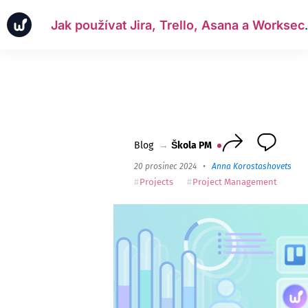
Jak používat Jira, T
Zprávy
Obchodní případy
Škola PM
Worksection Next
Blog
→
Škola PM
20 prosinec 2024
•
Anna Korostashovets
•
Projects
Project Management