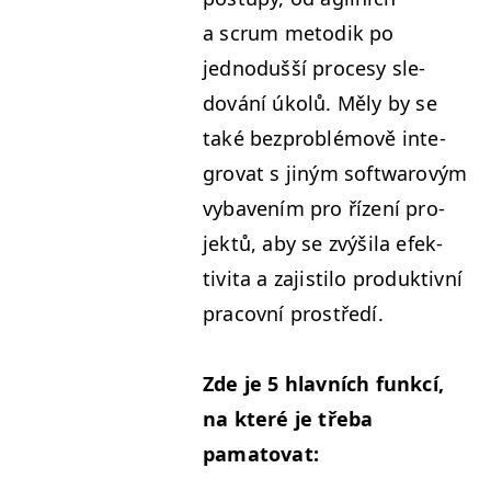
a scrum metodik po
jednodušší pro­cesy sle­
dování úkolů. Měly by se
také bezprob­lé­mově inte­
grovat s jiným soft­warovým
vybavením pro řízení pro­
jek­tů, aby se zvýši­la efek­
tivi­ta a zajis­ti­lo pro­duk­tivní
pra­cov­ní prostředí.
Zde je 5 hlavních funkcí,
na které je tře­ba
pamatovat: