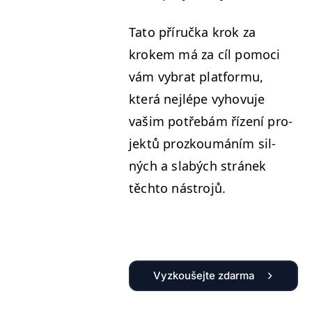
Tato příruč­ka krok za
krokem má za cíl pomo­ci
vám vybrat plat­for­mu,
která nejlépe vyhovu­je
vašim potře­bám řízení pro­
jek­tů prozk­oumáním sil­
ných a slabých stránek
těch­to nástrojů.
Vyzkoušejte zdarma