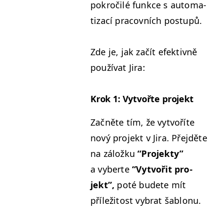
pokročilé funkce s autom­a­
ti­za­cí pra­cov­ních postupů.
Zde je, jak začít efek­tivně
použí­vat Jira:
Krok 1: Vytvořte projekt
Začněte tím, že vytvoříte
nový pro­jekt v Jira. Pře­jděte
na záložku
“
Pro­jek­ty”
a vyberte
“
Vytvořit pro­
jekt”,
poté budete mít
příleži­tost vybrat šablonu.