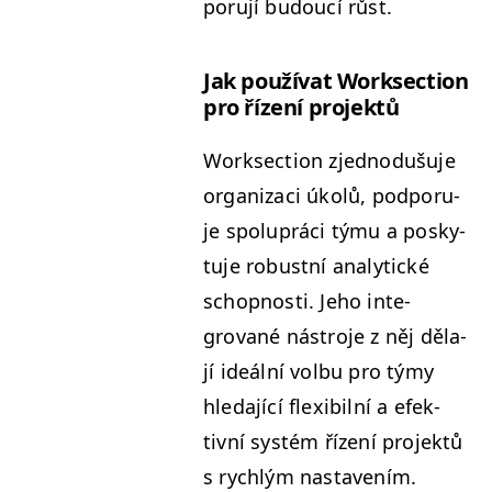
poru­jí budoucí růst.
Jak použí­vat Work­sec­tion
pro řízení projektů
Work­sec­tion zjednodušu­je
orga­ni­zaci úkolů, pod­poru­
je spoluprá­ci týmu a posky­
tu­je robust­ní ana­lyt­ické
schop­nos­ti. Jeho inte­
grované nástro­je z něj děla­
jí ideál­ní vol­bu pro týmy
hleda­jící flex­i­bil­ní a efek­
tivní sys­tém řízení pro­jek­tů
s rych­lým nastavením.