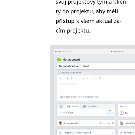
svůj pro­jek­tový tým a klien­
ty do pro­jek­tu, aby měli
příst­up k všem aktu­al­iza­
cím projektu.