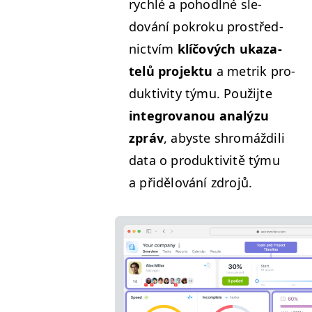
rych­lé a pohodl­né sle­
dování pokroku prostřed­
nictvím
klíčových ukaza­
telů pro­jek­tu
a metrik pro­
duk­tiv­i­ty týmu. Použi­jte
inte­grovanou analýzu
zpráv
, abyste shromáždili
data o pro­duk­tiv­itě týmu
a přidělování zdrojů.