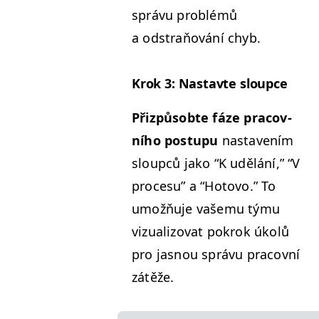
správu prob­lémů
a odstraňování chyb.
Krok 3: Nas­tavte sloupce
Přizpů­sobte fáze pra­cov­
ního pos­tupu
nas­tavením
sloupců jako
“
K udělání,”
“
V
pro­ce­su” a
“
Hoto­vo.” To
umožňu­je vaše­mu týmu
vizual­i­zo­vat pokrok úkolů
pro jas­nou správu pra­cov­ní
zátěže.