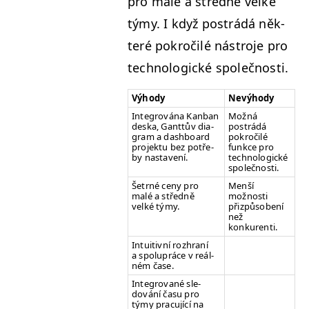
pro malé a střed­ně velké
týmy. I když postrádá něk­
teré pokročilé nástro­je pro
tech­no­log­ické společnosti.
Výhody
Nevýhody
Inte­grová­na Kan­ban
Možná
des­ka, Gant­tův dia­
postrádá
gram a dash­board
pokročilé
pro­jek­tu bez potře­
funkce pro
by nastavení.
tech­no­log­ické
společnosti.
Šetrné ceny pro
Menší
malé a střed­ně
možnos­ti
velké týmy.
přizpů­sobení
než
konkurenti.
Intu­itivní rozhraní
a spolupráce v reál­
ném čase.
Inte­grované sle­
dování času pro
týmy pracu­jící na