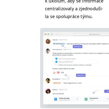
k úkolům, aby se infor­ma­ce
cen­tral­i­zo­valy a zjednoduši­
la se spolupráce týmu.