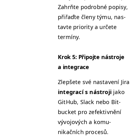
Zahrňte podrob­né popisy,
přiřaďte čle­ny týmu, nas­
tavte pri­or­i­ty a určete
termíny.
Krok 5: Připo­jte nástro­je
a integrace
Zlepšete své nas­tavení Jira
inte­grací s nástro­ji
jako
GitHub, Slack nebo Bit­
buck­et pro zefek­tivnění
vývo­jových a komu­
nikačních procesů.