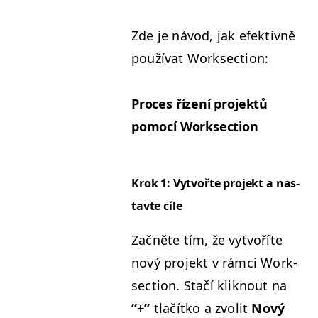
Zde je návod, jak efek­tivně
použí­vat Worksection:
Pro­ces řízení pro­jek­tů
pomocí Worksection
Krok 1: Vytvořte pro­jekt a nas­
tavte cíle
Začněte tím, že vytvoříte
nový pro­jekt v rám­ci Work­
sec­tion. Stačí kli­knout na
“+”
tlačítko a zvolit
Nový