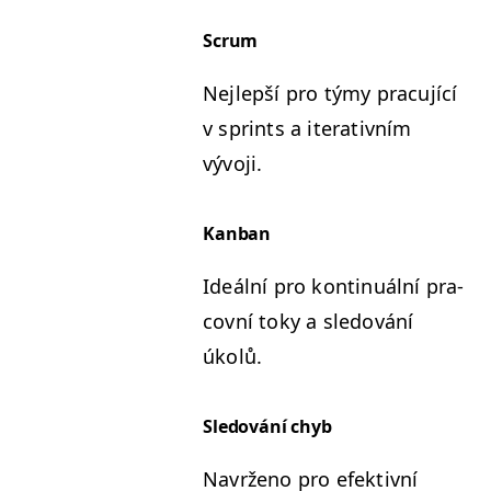
Scrum
Nejlepší pro týmy pracu­jící
v sprints a iter­a­tivním
vývoji.
Kan­ban
Ideál­ní pro kon­tin­uál­ní pra­
cov­ní toky a sle­dování
úkolů.
Sle­dování chyb
Navrženo pro efek­tivní