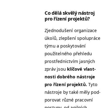
Co dělá skvělý nástroj
pro řízení projektů?
Zjednodušení orga­ni­zace
úkolů, zlepšení spolupráce
týmu a posky­tování
použitel­ného přehle­du
prostřed­nictvím jas­ných
zpráv jsou
klíčové vlast­
nos­ti dobrého nástro­je
pro řízení pro­jek­tů.
Tyto
nástro­je by také měly pod­
porovat různé pra­cov­ní
pos­tupy, od agilních