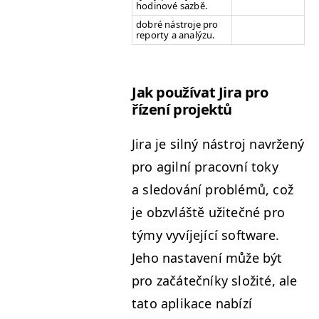
hodi­nové sazbě.
dobré nástro­je pro
reporty a analýzu.
Jak použí­vat Jira pro
řízení projektů
Jira je sil­ný nástroj navržený
pro agilní pra­cov­ní toky
a sle­dování prob­lémů, což
je obzvláště užitečné pro
týmy vyví­je­jící soft­ware.
Jeho nas­tavení může být
pro začátečníky složité, ale
tato aplikace nabízí