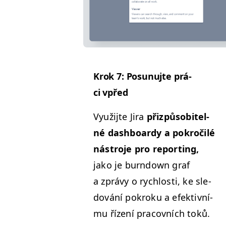
Krok 7: Posunu­jte prá­
ci vpřed
Využi­jte Jira
přizpů­so­bitel­
né dash­boardy a pokročilé
nástro­je pro report­ing,
jako je burn­down graf
a zprávy o rychlosti, ke sle­
dování pokroku a efek­tivní­
mu řízení pra­cov­ních toků.