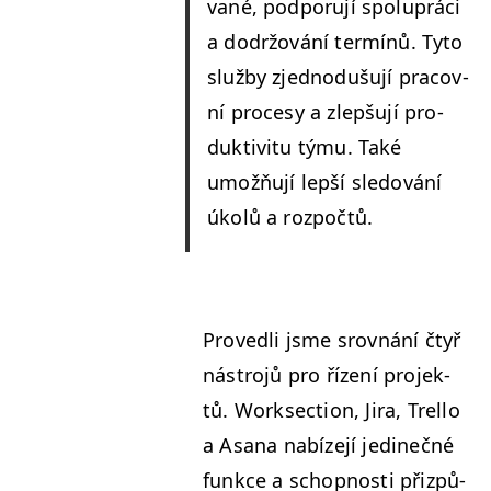
vané, pod­poru­jí spoluprá­ci
a dodržování ter­mínů. Tyto
služ­by zjednodušu­jí pra­cov­
ní pro­cesy a zlepšu­jí pro­
duk­tiv­i­tu týmu. Také
umožňu­jí lep­ší sle­dování
úkolů a rozpočtů.
Provedli jsme srovnání čtyř
nástro­jů pro řízení pro­jek­
tů. Work­sec­tion, Jira, Trel­lo
a Asana nabíze­jí jedinečné
funkce a schop­nos­ti přizpů­