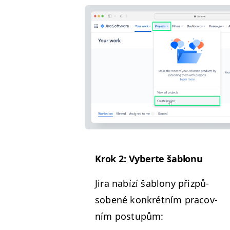
Krok 2: Vyberte šablonu
Jira nabízí šablony přizpů­
sobené konkrét­ním pra­cov­
ním postupům: