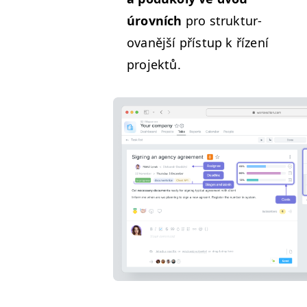
úrovních
pro struk­tur­
ovanější příst­up k řízení
projektů.