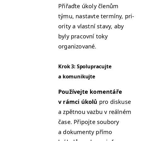
Přiřaďte úkoly členům
týmu, nas­tavte ter­míny, pri­
or­i­ty a vlast­ní stavy, aby
byly pra­cov­ní toky
organizované.
Krok 3: Spolupracu­jte
a komunikujte
Používe­jte komen­táře
v rám­ci úkolů
pro diskuse
a zpět­nou vazbu v reál­ném
čase. Připo­jte soubo­ry
a doku­men­ty pří­mo