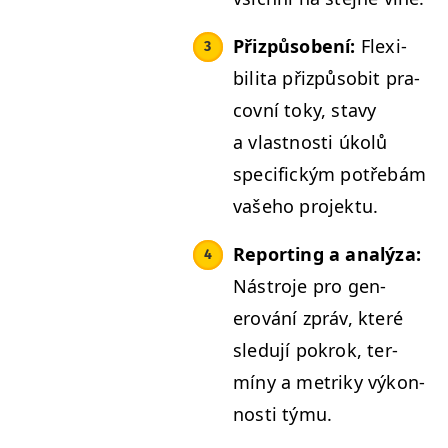
Přizpů­sobení:
Flex­i­
bili­ta přizpů­so­bit pra­
cov­ní toky, stavy
a vlast­nos­ti úkolů
speci­fick­ým potře­bám
vaše­ho projektu.
Report­ing a analýza:
Nástro­je pro gen­
erování zpráv, které
sle­du­jí pokrok, ter­
míny a metriky výkon­
nos­ti týmu.