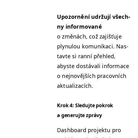
Upo­zornění udržu­jí všech­
ny infor­mované
o změnách, což zajišťu­je
plynu­lou komu­nikaci. Nas­
tavte si ran­ní přehled,
abyste dostá­vali infor­ma­ce
o nejnovějších pra­cov­ních
aktualizacích.
Krok 4: Sle­du­jte pokrok
a generu­jte zprávy
Dash­board pro­jek­tu pro