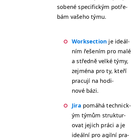
sobené speci­fick­ým potře­
bám vaše­ho týmu.
Work­sec­tion
je ideál­
ním řešením pro malé
a střed­ně velké týmy,
zejmé­na pro ty, kteří
pracu­jí na hodi­
nové bázi.
Jira
pomáhá tech­nick­
ým týmům struk­tur­
ovat jejich prá­ci a je
ideál­ní pro agilní pra­