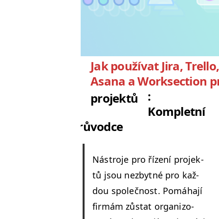
Jak používat Jira, Trello
Asana a Worksection pr
:
projektů
Kompletní
průvodce
Nástro­je pro řízení pro­jek­
tů jsou nezbyt­né pro kaž­
dou společnost. Pomáha­jí
fir­mám zůs­tat orga­ni­zo­