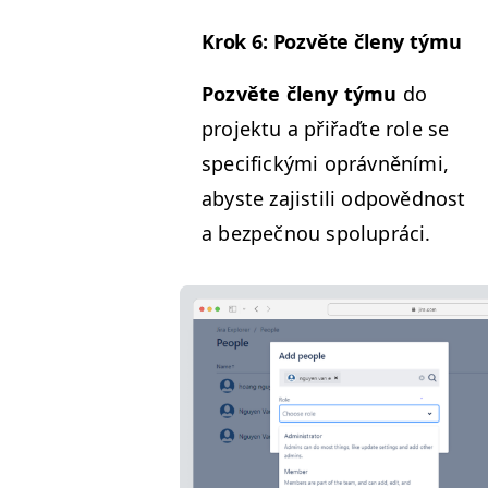
Krok 6: Pozvěte čle­ny týmu
Pozvěte čle­ny týmu
do
pro­jek­tu a přiřaďte role se
speci­fick­ý­mi oprávnění­mi,
abyste zajis­tili odpověd­nost
a bezpeč­nou spolupráci.