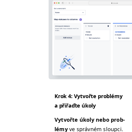
Krok 4: Vytvořte prob­lémy
a přiřaďte úkoly
Vytvořte úkoly nebo prob­
lémy
ve správném sloup­ci.