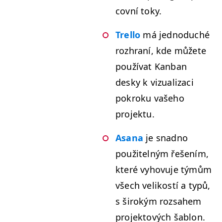
cov­ní toky.
Trel­lo
má jednoduché
rozhraní, kde můžete
použí­vat Kan­ban
desky k vizual­izaci
pokroku vaše­ho
projektu.
Asana
je snad­no
použitel­ným řešením,
které vyhovu­je týmům
všech velikostí a typů,
s širokým rozsa­hem
pro­jek­tových šablon.