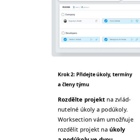
Krok 2: Přide­jte úkoly, ter­míny
a čle­ny týmu
Rozdělte pro­jekt
na zvlád­
nutel­né úkoly a podúkoly.
Work­sec­tion vám umožňu­je
rozdělit pro­jekt na
úkoly
a podúkoly ve dvou