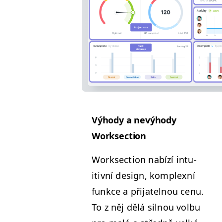
Výhody a nevýhody
Worksection
Work­sec­tion nabízí intu­
itivní design, kom­plexní
funkce a při­jatel­nou cenu.
To z něj dělá sil­nou vol­bu