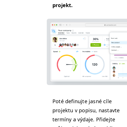
pro­jekt.
Poté defin­u­jte jas­né cíle
pro­jek­tu
v popisu, nas­tavte
ter­míny a výda­je. Přide­jte