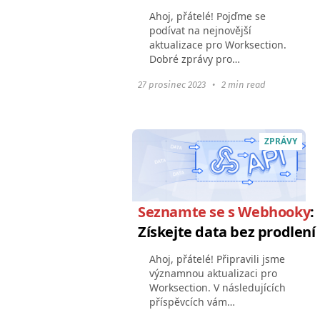
Ahoj, přátelé! Pojďme se
podívat na nejnovější
aktualizace pro Worksection.
Dobré zprávy pro
společnosti, které chtějí
27 prosinec 2023
•
2 min read
propojit své nástroje nebo
produkty s Worksection:
Webhooks a OAuth2 udělají
integraci...
ZPRÁVY
Seznamte se s Webhooky
:
Získejte data bez prodlení
Ahoj, přátelé! Připravili jsme
významnou aktualizaci pro
Worksection. V následujících
příspěvcích vám
představíme všechny nové