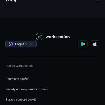
Zdroj
Agentury digitálního marketingu
PR / HR / Kreativní / Poradenství
Podpůrná služba
Potravinářské společnosti
Otázka - odpověď
Konstrukce
Video tutoriály
Státní / Sociální projekty
Dohody
English
Řízení projektů
Partnerský program
Hodina
Agilní
© 2026 Worksection
Podmínky použití
Zásady ochrany osobních údajů
Správa souborů cookie