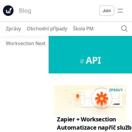
Blog
Join
Zprávy
Obchodní případy
Škola PM
Worksection Next
API
#
ZPRÁVY
Zapier + Worksection
Automatizace napříč služ