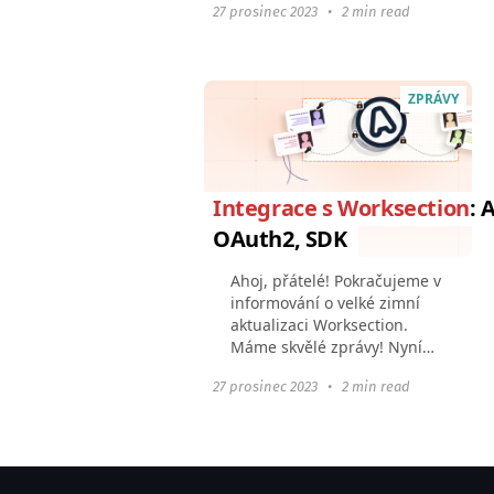
27 prosinec 2023
•
2 min read
funkce. Zůstaňte naladěni;
bude to zajímavé a užitečné.
V tomto článku se...
ZPRÁVY
Integrace s Worksection
: 
OAuth2, SDK
Ahoj, přátelé! Pokračujeme v
informování o velké zimní
aktualizaci Worksection.
Máme skvělé zprávy! Nyní
můžete zvýšit možnosti
27 prosinec 2023
•
2 min read
Worksection vytvářením
{vašich vlastních integrací}.
A co je nejdůležitější...