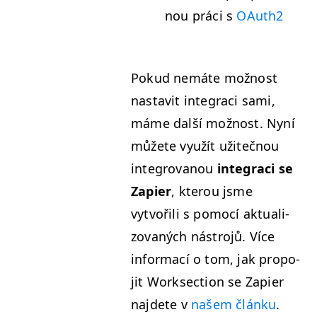
nou prá­ci s
OAuth2
Pokud nemáte možnost
nas­tavit inte­graci sami,
máme další možnost. Nyní
můžete využít užiteč­nou
inte­grovanou
inte­graci se
Zapi­er
, kter­ou jsme
vytvořili s pomocí aktu­al­i­
zo­vaných nástro­jů. Více
infor­ma­cí o tom, jak propo­
jit Work­sec­tion se Zapi­er
najdete v
našem článku
.