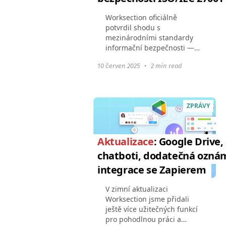
Worksection oficiálně
potvrdil shodu s
mezinárodními standardy
informační bezpečnosti —
získali jsme ISO/IEC
10 červen 2025
•
2 min read
27001:2022 certifikát. To
znamená, že všechny naše
procesy ochrany dat splňují
globální požadavky...
ZPRÁVY
Aktualizace
: Google Drive,
chatboti, dodatečná ozná
integrace se Zapierem
V zimní aktualizaci
Worksection jsme přidali
ještě více užitečných funkcí
pro pohodlnou práci a