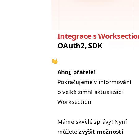
Integrace s Worksectio
OAuth2, SDK
Ahoj, přátelé!
Pokraču­jeme v infor­mování
o velké zim­ní aktu­al­izaci
Worksection.
Máme skvělé zprávy! Nyní
můžete
zvýšit možnos­ti