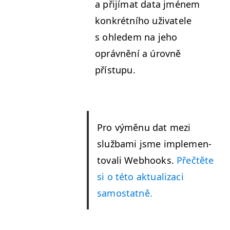
a při­jí­mat data jménem
konkrét­ního uži­vatele
s ohle­dem na jeho
oprávnění a úrovně
přístupu.
Pro výměnu dat mezi
služba­mi jsme imple­men­
to­vali Web­hooks.
Přečtěte
si o této aktu­al­izaci
samostatně.