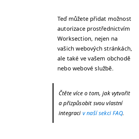
Teď můžete při­dat možnost
autor­izace prostřed­nictvím
Work­sec­tion, nejen na
vašich webových stránkách,
ale také ve vašem obchodě
nebo webové službě.
Čtěte více o tom, jak vytvořit
a přizpů­so­bit svou vlast­ní
inte­graci
v naší sek­ci
FAQ
.