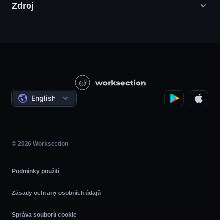
Zdroj
Agentury digitálního marketingu
PR / HR / Kreativní / Poradenství
Podpůrná služba
Potravinářské společnosti
Otázka - odpověď
Konstrukce
Video tutoriály
Státní / Sociální projekty
Dohody
English
Řízení projektů
Partnerský program
Hodina
Agilní
© 2026 Worksection
Podmínky použití
Zásady ochrany osobních údajů
Správa souborů cookie