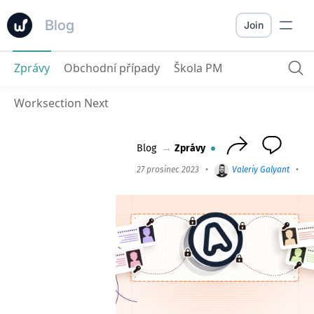
Blog
Join
Zprávy
Obchodní případy
Škola PM
Integrace s Worksection
: API, OAuth2, SDK
Worksection Next
Blog
→
Zprávy
27 prosinec 2023
•
Valeriy Galyant
•
2 