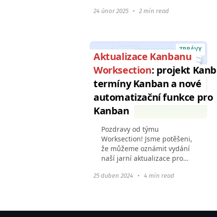
automatizaci procesů: Práce
24 únor 2025
•
2 min read
s Google DriveZobrazení
naplánovaných pravidelných
úkolůNotifikace o začátku...
ZPRÁVY
Aktualizace Kanbanu
Worksection
: projekt Kanb
termíny Kanban a nové
automatizační funkce pro
Kanban
Pozdravy od týmu
Worksection! Jsme potěšeni,
že můžeme oznámit vydání
naší jarní aktualizace pro
Kanban. Vylepšili jsme
25 duben 2024
•
4 min read
stávající funkce a přidali
možnost přizpůsobit nástroj
vašim obchodním
procesům...