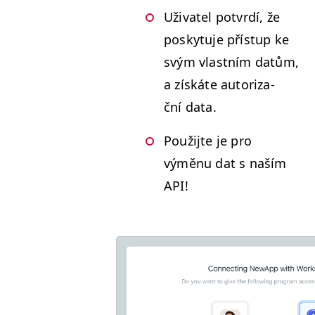
Uži­va­tel potvrdí, že
posky­tu­je příst­up ke
svým vlast­ním datům,
a získáte autor­iza­
ční data.
Použi­jte je pro
výměnu dat s naším
API
!