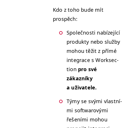
Kdo z toho bude mít
prospěch:
Společnos­ti nabíze­jící
pro­duk­ty nebo služ­by
mohou těžit z přímé
inte­grace s Work­sec­
tion
pro své
zákazníky
a uživatele.
Týmy se svý­mi vlast­ní­
mi soft­warový­mi
řešení­mi mohou