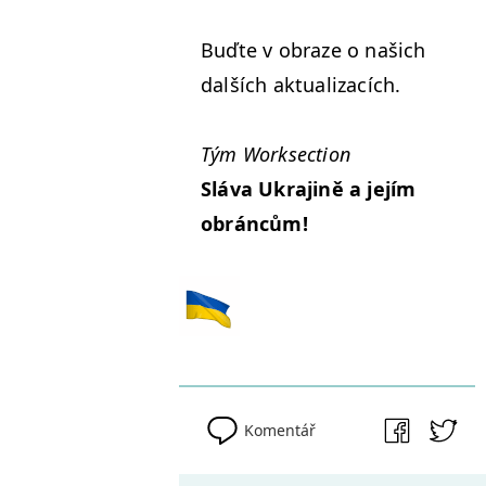
Buďte v obraze o našich
dalších aktualizacích.
Tým Work­sec­tion
Slá­va Ukra­jině a jejím
obráncům!
Komentář