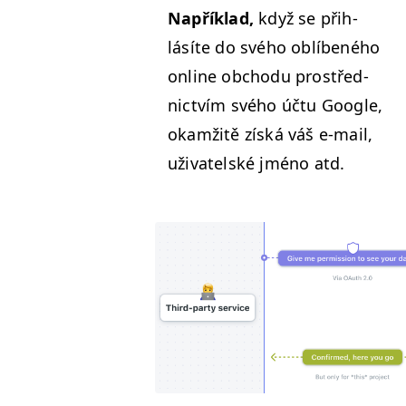
Napřík­lad,
když se přih­
lásíte do svého oblíbeného
online obchodu prostřed­
nictvím svého účtu Google,
okamžitě získá váš e‑mail,
uži­va­tel­ské jméno atd.