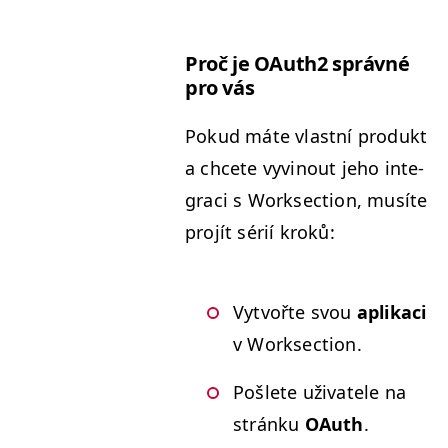
Proč je OAuth2 správné
pro vás
Pokud máte vlast­ní pro­dukt
a chcete vyvi­nout jeho inte­
graci s Work­sec­tion, musíte
pro­jít sérií kroků:
Vytvořte svou
aplikaci
v Worksection.
Pošlete uži­vatele na
stránku
OAuth
.