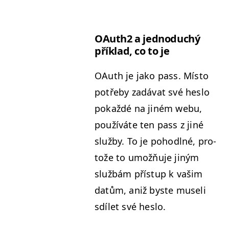
OAuth2 a jednoduchý
přík­lad, co to je
OAuth je jako pass. Mís­to
potře­by zadá­vat své hes­lo
pokaždé na jiném webu,
používáte ten pass z jiné
služ­by. To je pohodl­né, pro­
tože to umožňu­je jiným
službám příst­up k vašim
datům, aniž byste museli
sdílet své heslo.