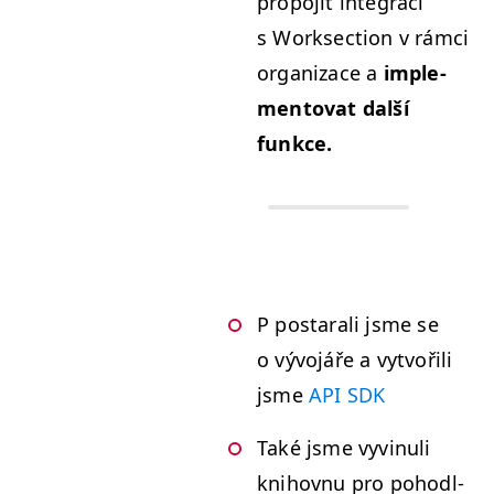
propo­jit inte­graci
s Work­sec­tion v rám­ci
orga­ni­zace a
imple­
men­to­vat další
funkce.
P postarali jsme se
o vývo­jáře a vytvořili
jsme
API
SDK
Také jsme vyv­in­uli
kni­hovnu pro pohodl­