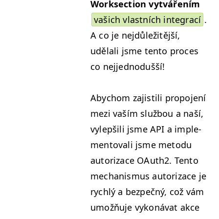
Work­sec­tion vytvářením
vašich vlast­ních inte­grací
.
A co je nejdůležitější,
udělali jsme ten­to pro­ces
co nejjednodušší!
Aby­chom zajis­tili propo­jení
mezi vaším službou a naší,
vylepšili jsme
API
a imple­
men­to­vali jsme meto­du
autor­izace OAuth2. Ten­to
mech­a­nis­mus autor­izace je
rych­lý a bezpečný, což vám
umožňu­je vykoná­vat akce