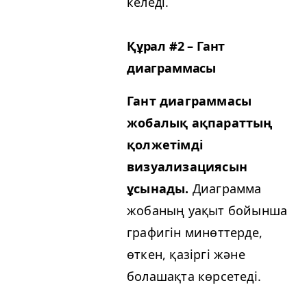
келеді.
Құрал #2 – Гант
диаграммасы
Гант диаграммасы
жобалық ақпараттың
қолжетімді
визуализациясын
ұсынады.
Диаграмма
жобаның уақыт бойынша
графигін минөттерде,
өткен, қазіргі және
болашақта көрсетеді.