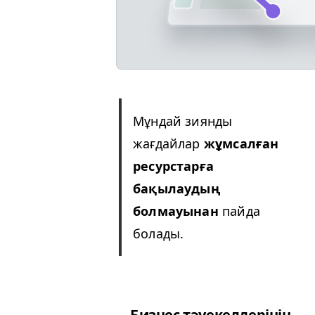
Мұндай зиянды
жағдайлар
жұмсалған
ресурстарға
бақылаудың
болмауынан
пайда
болады.
Бизнес тәуекелдерінің