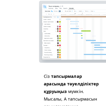
Сіз
тапсырмалар
арасында тәуелділіктер
құруыңыз
мүмкін.
Мысалы, А тапсырмасын