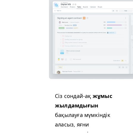
Сіз сондай-ақ
жұмыс
жылдамдығын
бақылауға мүмкіндік
аласыз, яғни