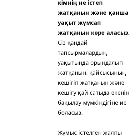
кімнің не істеп
жатқанын және қанша
уақыт жұмсап
жатқанын көре аласыз.
Сіз қандай
тапсырмалардың
уақытында орындалып
жатқанын, қайсысының
кешігіп жатқанын және
кешігу қай сатыда екенін
бақылау мүмкіндігіне ие
боласыз.
Жұмыс істелген жалпы