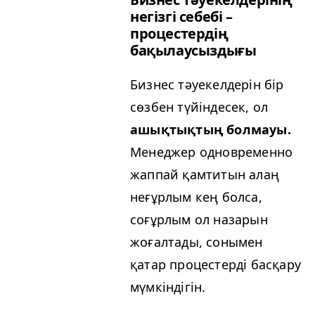
негізгі себебі –
процестердің
бақылаусыздығы
Бизнес тәуекелдерін бір
сөзбен түйіндесек, ол
ашықтықтың болмауы.
Менеджер одновременно
жаппай қамтитын алаң
неғұрлым кең болса,
соғұрлым ол назарын
жоғалтады, сонымен
қатар процестерді басқару
мүмкіндігін.