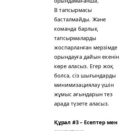
орындамағанша,
В тапсырмасы
басталмайды. Және
команда барлық
тапсырмаларды
жоспарланған мерзімде
орындауға дайын екенін
көре аласыз. Егер жоқ
болса, сіз шығындарды
минимизациялау үшін
жұмыс ағындарын тез
арада түзете аласыз.
Құрал #3 – Есептер мен