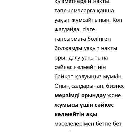
қызметкердің нақты
тапсырмаларға қанша
уақыт жұмсайтынын. Көп
жағдайда, сізге
тапсырмаға бөлінген
болжамды уақыт нақты
орындалу уақытына
сәйкес келмейтінін
байқап қалуыңыз мүмкін.
Оның салдарынан, бизнес
мерзімді орындау
және
жұмысы үшін сәйкес
келмейтін ақы
мәселелерімен бетпе-бет