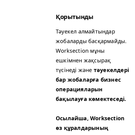
Қорытынды
Тәуекел алмайтындар
жобаларды басқармайды.
Work­sec­tion мұны
ешкімнен жақсырақ
түсінеді және
тәуекелдері
бар жобаларға бизнес
операцияларын
бақылауға көмектеседі.
Осылайша, Work­sec­tion
өз құралдарының