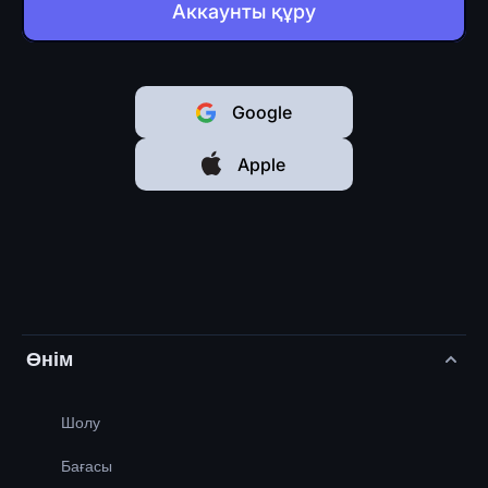
Аккаунты құру
Google
Apple
Өнім
Шолу
Бағасы