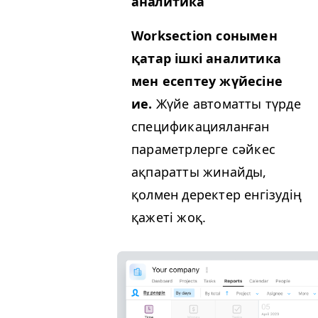
аналитика
Work­sec­tion сонымен
қатар ішкі аналитика
мен есептеу жүйесіне
ие.
Жүйе автоматты түрде
спецификацияланған
параметрлерге сәйкес
ақпаратты жинайды,
қолмен деректер енгізудің
қажеті жоқ.