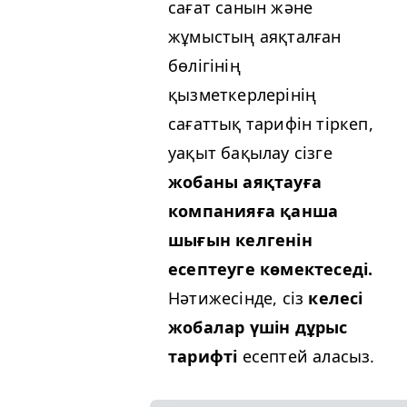
сағат санын және
жұмыстың аяқталған
бөлігінің
қызметкерлерінің
сағаттық тарифін тіркеп,
уақыт бақылау сізге
жобаны аяқтауға
компанияға қанша
шығын келгенін
есептеуге көмектеседі.
Нәтижесінде, сіз
келесі
жобалар үшін дұрыс
тарифті
есептей аласыз.