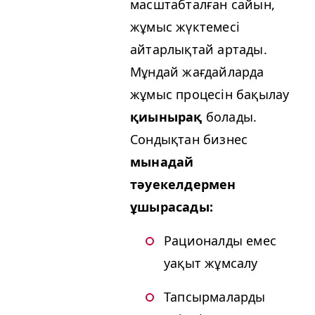
масштабталған сайын,
жұмыс жүктемесі
айтарлықтай артады.
Мұндай жағдайларда
жұмыс процесін бақылау
қиынырақ
болады.
Сондықтан бизнес
мынадай
тәуекелдермен
ұшырасады:
Рационалды емес
уақыт жұмсалу
Тапсырмаларды