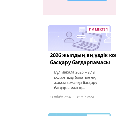
ПМ МЕКТЕП
2026 жылдың ең үздік к
басқару бағдарламасы
Бұл мақала 2026 жылы
қолжетімді болатын ең
жақсы команда басқару
бағдарламалық
қамтамасыз етуі туралы
11 Шілде 2026
•
11 min read
терең зерттеу жүргізеді.
Бұл құралдардың команда
динамикасын қалай
өзгертіп,