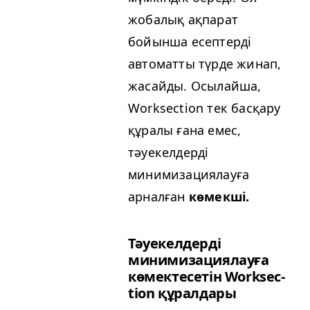
жобалық ақпарат
бойынша есептерді
автоматты түрде жинап,
жасайды. Осылайша,
Work­sec­tion тек басқару
құралы ғана емес,
тәуекелдерді
минимизациялауға
арналған
көмекші.
Тәуекелдерді
минимизациялауға
көмектесетін Work­sec­
tion құралдары