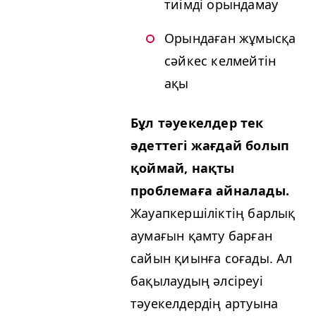
тиімді орындамау
Орындаған жұмысқа
сәйкес келмейтін
ақы
Бұл тәуекелдер тек
әдеттегі жағдай болып
қоймай, нақты
проблемаға айналады.
Жауапкершіліктің барлық
аумағын қамту барған
сайын қиынға соғады. Ал
бақылаудың әлсіреуі
тәуекелдердің артуына