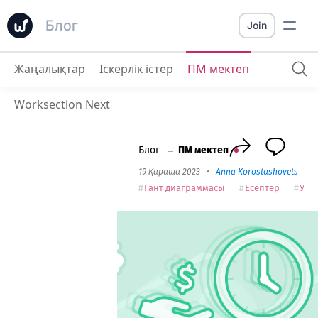
Блог
Join
Жаңалықтар
Іскерлік істер
ПМ мектеп
Уақыт пен бюджеттерді бақылауда ұстау Worksection – тиімді ресурстарды басқарудың құралы
Worksection Next
Блог
→
ПМ мектеп
19 Қараша 2023
•
Anna Korostashovets
•
4
Гант диаграммасы
Есептер
Уақ