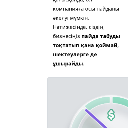
компанияға осы пайданы
әкелуі мүмкін.
Нәтижесінде, сіздің
бизнесіңіз
пайда табуды
тоқтатып қана қоймай,
шектеулерге де
ұшырайды.