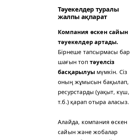
Тәуекелдер туралы
жалпы ақпарат
Компания өскен сайын
тәуекелдер артады.
Бірнеше тапсырмасы бар
шағын топ
тәуелсіз
басқарылуы
мүмкін. Сіз
оның жұмысын бақылап,
ресурстарды (уақыт, күш,
т.б.) қарап отыра аласыз.
Алайда, компания өскен
сайын және жобалар