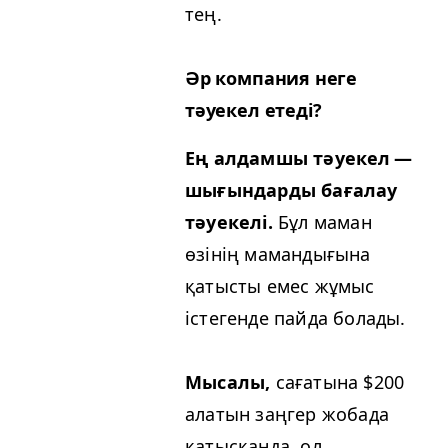
тең.
Әр компания неге
тәуекел етеді?
Ең алдамшы тәуекел —
шығындарды бағалау
тәуекелі.
Бұл маман
өзінің мамандығына
қатысты емес жұмыс
істегенде пайда болады.
Мысалы,
сағатына $200
алатын заңгер жобада
қатысқанда, ол