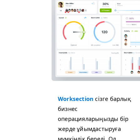
Work­sec­tion
сізге барлық
бизнес
операцияларыңызды бір
жерде ұйымдастыруға
мүмкіндік береді. Ол