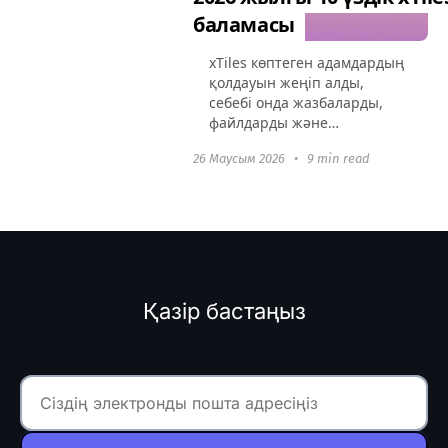
баламасы
xTiles көптеген адамдардың
қолдауын жеңіп алды,
себебі онда жазбаларды,
файлдарды және
сілтемелерді бекітуге
26 Маусым 2026
•
9 min read
болатын икемді “доска” бар.
Бірақ жоба өскен сайын,
оның шектеулері
айқындала бастайды:
беткейлік...
Қазір бастаңыз