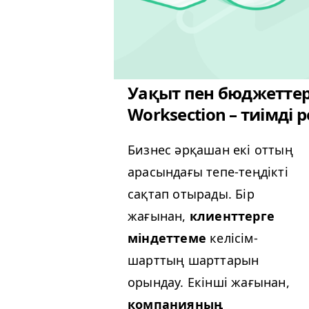
Уақыт пен бюджеттер
Worksection – тиімді
Бизнес әрқашан екі оттың
арасындағы тепе-теңдікті
сақтап отырады. Бір
жағынан,
клиенттерге
міндеттеме
келісім-
шарттың шарттарын
орындау. Екінші жағынан,
компанияның