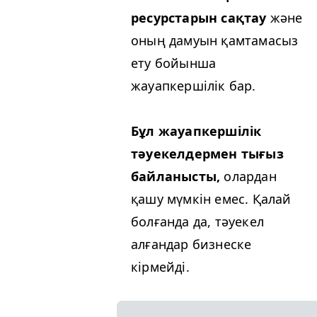
ресурстарын сақтау
және
оның дамуын қамтамасыз
ету бойынша
жауапкершілік бар.
Бұл жауапкершілік
тәуекелдермен тығыз
байланысты,
олардан
қашу мүмкін емес. Қалай
болғанда да, тәуекел
алғандар бизнеске
кірмейді.