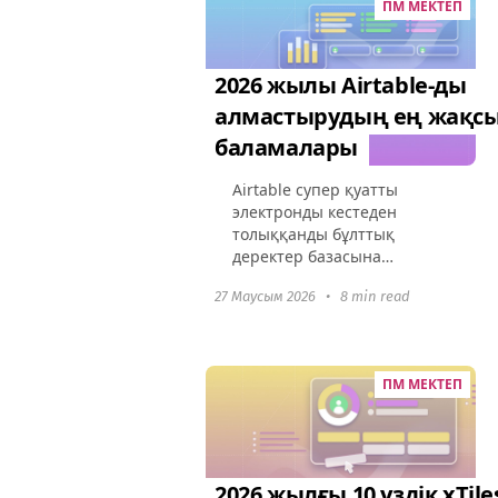
ПМ МЕКТЕП
ынтымақтастықты
жақсартатынын...
2026 жылы Airtable-ды
алмастырудың ең жақс
баламалары
Airtable супер қуатты
электронды кестеден
толыққанды бұлттық
деректер базасына
айналды, бірақ оның
27 Маусым 2026
•
8 min read
кеңейтілген
функционалдығы
бағаларды көтерді.
Көптеген компаниялар
ПМ МЕКТЕП
қазір артық жүктелген
интерфейс, рөлге...
2026 жылғы 10 үздік xTile