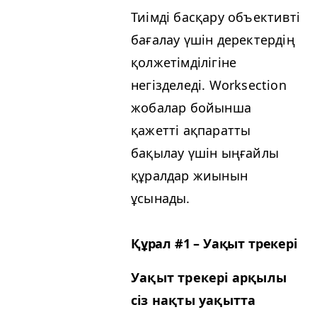
Тиімді басқару объективті
бағалау үшін деректердің
қолжетімділігіне
негізделеді. Work­sec­tion
жобалар бойынша
қажетті ақпаратты
бақылау үшін ыңғайлы
құралдар жиынын
ұсынады.
Құрал #1 – Уақыт трекері
Уақыт трекері арқылы
сіз нақты уақытта