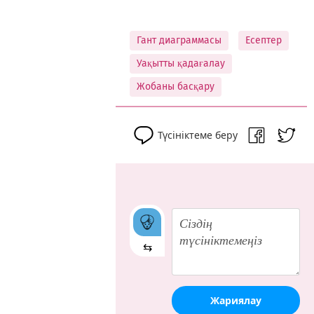
Гант диаграммасы
Есептер
Уақытты қадағалау
Жобаны басқару
Түсініктеме беру
⇆
Жариялау