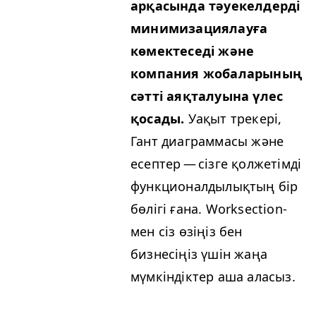
арқасында тәуекелдерді
минимизациялауға
көмектеседі және
компания жобаларының
сәтті аяқталуына үлес
қосады.
Уақыт трекері,
Гант диаграммасы және
есептер — сізге қолжетімді
функционалдылықтың бір
бөлігі ғана. Work­sec­tion-
мен сіз өзіңіз бен
бизнесіңіз үшін жаңа
мүмкіндіктер аша аласыз.