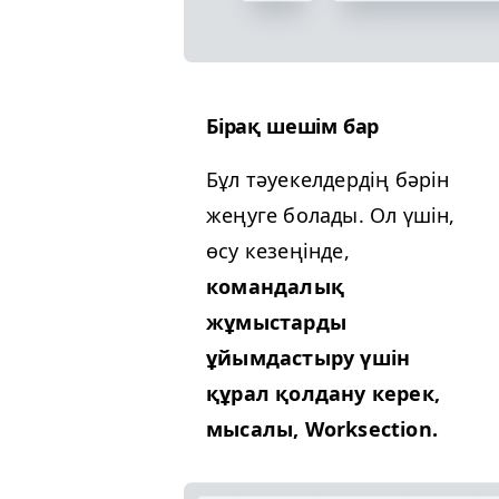
Бірақ шешім бар
Бұл тәуекелдердің бәрін
жеңуге болады. Ол үшін,
өсу кезеңінде,
командалық
жұмыстарды
ұйымдастыру үшін
құрал қолдану керек,
мысалы, Worksection.