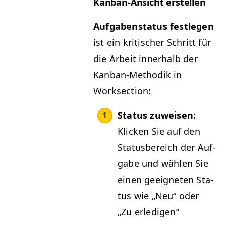
Kan­ban-Ansicht erstellen
Auf­gaben­sta­tus fes­tle­gen
ist ein kri­tis­ch­er Schritt für
die Arbeit inner­halb der
Kan­ban-Methodik in
Worksection:
Sta­tus zuweisen:
Klick­en Sie auf den
Sta­tus­bere­ich der Auf­
gabe und wählen Sie
einen geeigneten Sta­
tus wie
„
Neu“ oder
„
Zu erledigen“