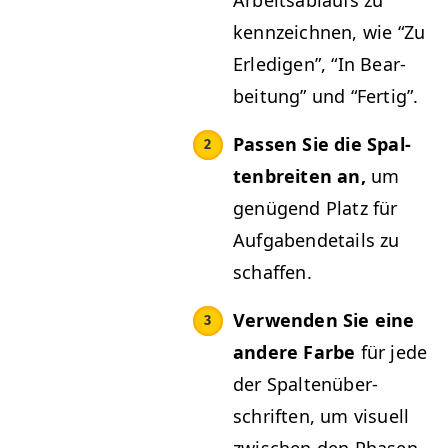
Arbeitsablaufs zu
kennze­ich­nen, wie
“
Zu
Erledi­gen”,
“
In Bear­
beitung” und
“
Fer­tig”.
Passen Sie die Spal­
tenbre­it­en an,
um
genü­gend Platz für
Auf­gaben­de­tails zu
schaffen.
Ver­wen­den Sie eine
andere Farbe
für jede
der Spal­tenüber­
schriften, um visuell