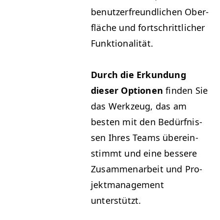
benutzer­fre­undlichen Ober­
fläche und fortschrit­tlich­er
Funktionalität.
Durch die Erkun­dung
dieser Optio­nen
find­en Sie
das Werkzeug, das am
besten mit den Bedürfnis­
sen Ihres Teams übere­in­
stimmt und eine bessere
Zusam­me­nar­beit und Pro­
jek­t­man­age­ment
unterstützt.