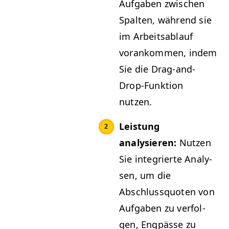
Auf­gaben zwis­chen
Spal­ten, während sie
im Arbeitsablauf
vorankom­men, indem
Sie die Drag-and-
Drop-Funk­tion
nutzen.
Leis­tung
analysieren:
Nutzen
Sie inte­gri­erte Analy­
sen, um die
Abschlussquoten von
Auf­gaben zu ver­fol­
gen, Eng­pässe zu