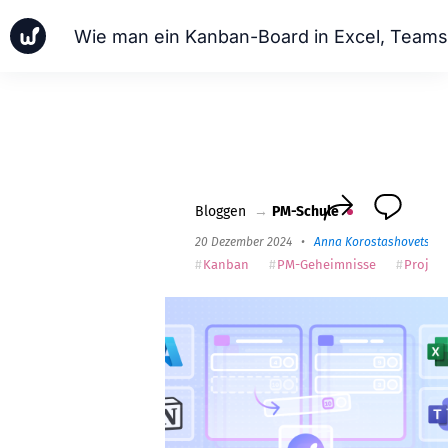
Neuigkeiten
Geschäftsfälle
PM-Schule
Worksection Next
Bloggen
→
PM-Schule
20 Dezember 2024
•
Anna Korostashovets
Kanban
PM-Geheimnisse
Projek