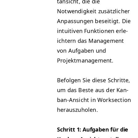
tan­sicht, die die
Notwendigkeit zusät­zlich­er
Anpas­sun­gen beseit­igt. Die
intu­itiv­en Funk­tio­nen erle­
ichtern das Man­age­ment
von Auf­gaben und
Projektmanagement.
Befol­gen Sie diese Schritte,
um das Beste aus der Kan­
ban-Ansicht in Work­sec­tion
herauszuholen.
Schritt 1: Auf­gaben für die