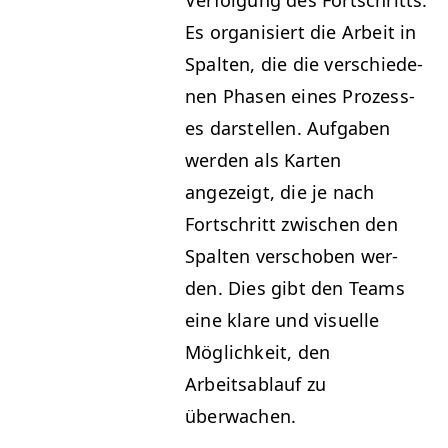
Ver­fol­gung des Fortschritts.
Es organ­isiert die Arbeit in
Spal­ten, die die ver­schiede­
nen Phasen eines Prozess­
es darstellen. Auf­gaben
wer­den als Karten
angezeigt, die je nach
Fortschritt zwis­chen den
Spal­ten ver­schoben wer­
den. Dies gibt den Teams
eine klare und visuelle
Möglichkeit, den
Arbeitsablauf zu
überwachen.