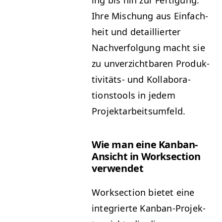
ing bis hin zur Fer­ti­gung.
Ihre Mis­chung aus Ein­fach­
heit und detail­liert­er
Nachver­fol­gung macht sie
zu unverzicht­baren Pro­duk­
tiv­itäts- und Kol­lab­o­ra­
tionstools in jedem
Projektarbeitsumfeld.
Wie man eine Kan­ban-
Ansicht in Work­sec­tion
verwendet
Work­sec­tion bietet eine
inte­gri­erte Kan­ban-Pro­jek­