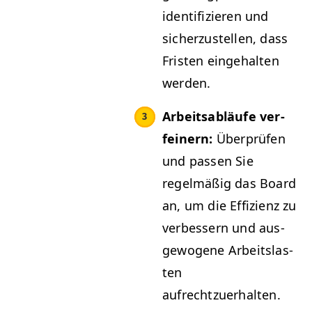
iden­ti­fizieren und
sicherzustellen, dass
Fris­ten einge­hal­ten
werden.
Arbeitsabläufe ver­
fein­ern:
Über­prüfen
und passen Sie
regelmäßig das Board
an, um die Effizienz zu
verbessern und aus­
ge­wo­gene Arbeit­slas­
ten
aufrechtzuerhalten.