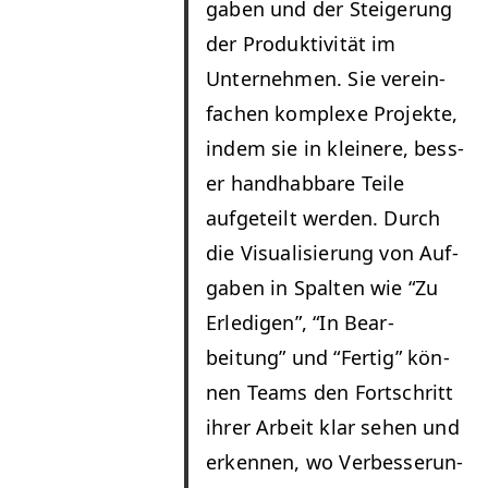
gaben und der Steigerung
der Pro­duk­tiv­ität im
Unternehmen. Sie vere­in­
fachen kom­plexe Pro­jek­te,
indem sie in kleinere, bess­
er hand­hab­bare Teile
aufgeteilt wer­den. Durch
die Visu­al­isierung von Auf­
gaben in Spal­ten wie
“
Zu
Erledi­gen”,
“
In Bear­
beitung” und
“
Fer­tig” kön­
nen Teams den Fortschritt
ihrer Arbeit klar sehen und
erken­nen, wo Verbesserun­