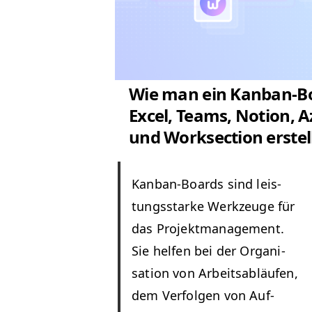
Wie man ein Kanban-Bo
Excel, Teams, Notion, 
und Worksection erstel
Kan­ban-Boards sind leis­
tungsstarke Werkzeuge für
das Pro­jek­t­man­age­ment.
Sie helfen bei der Organ­i­
sa­tion von Arbeitsabläufen,
dem Ver­fol­gen von Auf­