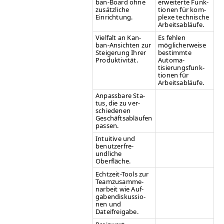
ban-Board ohne
erweit­erte Funk­
zusät­zliche
tio­nen für kom­
Einrichtung.
plexe tech­nis­che
Arbeitsabläufe.
Vielfalt an Kan­
Es fehlen
ban-Ansicht­en zur
möglicher­weise
Steigerung Ihrer
bes­timmte
Produktivität.
Automa­
tisierungs­funk­
tio­nen für
Arbeitsabläufe.
Anpass­bare Sta­
tus, die zu ver­
schiede­nen
Geschäftsabläufen
passen.
Intu­itive und
benutzer­fre­
undliche
Oberfläche.
Echtzeit-Tools zur
Teamzusam­me­
nar­beit wie Auf­
gabendiskus­sio­
nen und
Dateifreigabe.