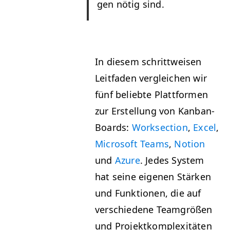
gen nötig sind.
In diesem schrit­tweisen
Leit­faden ver­gle­ichen wir
fünf beliebte Plat­tfor­men
zur Erstel­lung von Kan­ban-
Boards:
Work­sec­tion
,
Excel
,
Microsoft Teams
,
Notion
und
Azure
. Jedes Sys­tem
hat seine eige­nen Stärken
und Funk­tio­nen, die auf
ver­schiedene Team­größen
und Pro­jek­tkom­plex­itäten