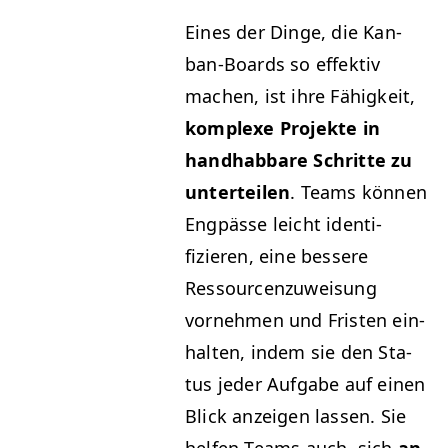
Eines der Dinge, die Kan­
ban-Boards so effek­tiv
machen, ist ihre Fähigkeit,
kom­plexe Pro­jek­te in
hand­hab­bare Schritte zu
unterteilen
. Teams kön­nen
Eng­pässe leicht iden­ti­
fizieren, eine bessere
Ressourcenzuweisung
vornehmen und Fris­ten ein­
hal­ten, indem sie den Sta­
tus jed­er Auf­gabe auf einen
Blick anzeigen lassen. Sie