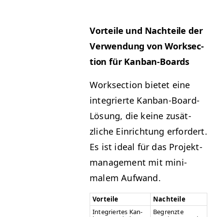
Vorteile und Nachteile der
Ver­wen­dung von Work­sec­
tion für Kanban-Boards
Work­sec­tion bietet eine
inte­gri­erte Kan­ban-Board-
Lösung, die keine zusät­
zliche Ein­rich­tung erfordert.
Es ist ide­al für das Pro­jek­t­
man­age­ment mit min­i­
malem Aufwand.
Vorteile
Nachteile
Inte­gri­ertes Kan­
Begren­zte