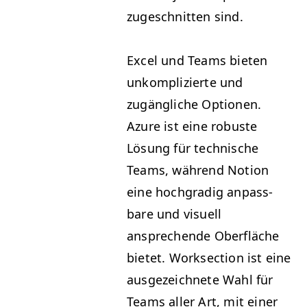
zugeschnit­ten sind.
Excel und Teams bieten
unkom­plizierte und
zugängliche Optio­nen.
Azure ist eine robuste
Lösung für tech­nis­che
Teams, während Notion
eine hochgr­a­dig anpass­
bare und visuell
ansprechende Ober­fläche
bietet. Work­sec­tion ist eine
aus­geze­ich­nete Wahl für
Teams aller Art, mit ein­er