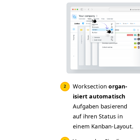
Work­sec­tion
organ­
isiert automa­tisch
Auf­gaben basierend
auf ihren Sta­tus in
einem Kanban-Layout.