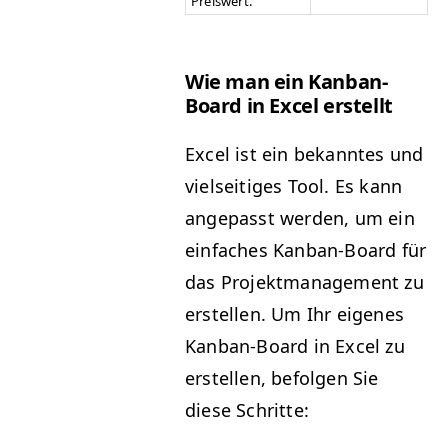
Preiswert.
Wie man ein Kan­ban-
Board in Excel erstellt
Excel ist ein bekan­ntes und
viel­seit­iges Tool. Es kann
angepasst wer­den, um ein
ein­fach­es Kan­ban-Board für
das Pro­jek­t­man­age­ment zu
erstellen. Um Ihr eigenes
Kan­ban-Board in Excel zu
erstellen, befol­gen Sie
diese Schritte: