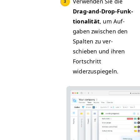
Ver­wen­den Sie die
Drag-and-Drop-Funk­
tion­al­ität
, um Auf­
gaben zwis­chen den
Spal­ten zu ver­
schieben und ihren
Fortschritt
widerzuspiegeln.