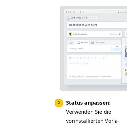
Sta­tus anpassen:
Ver­wen­den Sie die
vorin­stal­lierten Vor­la­