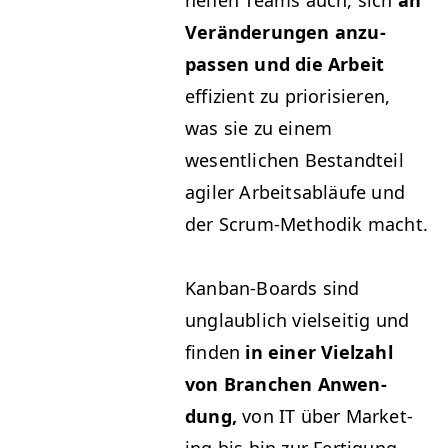
helfen Teams auch, sich
an
Verän­derun­gen anzu­
passen und die Arbeit
effizient zu pri­or­isieren,
was sie zu einem
wesentlichen Bestandteil
agiler Arbeitsabläufe und
der Scrum-Methodik macht.
Kan­ban-Boards sind
unglaublich viel­seit­ig und
find­en
in ein­er Vielzahl
von Branchen Anwen­
dung,
von
IT
über Mar­ket­