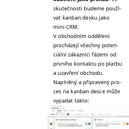
skutečnos­ti budeme použí­
vat kan­ban desku jako
mini-CRM.
V obchod­ním odd­ělení
procháze­jí všech­ny poten­
ciál­ní zákazní­ci fáze­mi od
prvního kon­tak­tu po plat­bu
a uza­vření obchodu.
Naplněný a připravený pro­
ces na kan­ban desce může
vypa­dat takto: