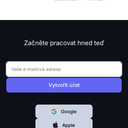
stávající funkce a přidali
možnost přizpůsobit nástroj
vašim obchodním
procesům...
Začněte pracovat hned teď
Vytvořit účet
Google
Apple