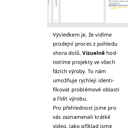
Výsled­kem je, že vidíme
prode­jní pro­ces z pohle­du
sho­ra dolů.
Vizuel­ně
hod­
notíme pro­jek­ty ve všech
fázích výro­by. To nám
umožňu­je rych­le­ji iden­ti­
fiko­vat prob­lé­mové oblasti
a řídit výrobu.
Pro přehled­nost jsme pro
vás zaz­na­me­nali krátké
video. Jako přík­lad jsme