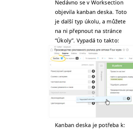
Nedávno se v Work­sec­tion
objevila kan­ban des­ka. Toto
je další typ úkolu, a můžete
na ni přep­nout na stránce
“
Úkoly”. Vypadá to takto:
Kan­ban des­ka je potře­ba k: