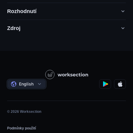
Rozhodnutí
Zdroj
Agentury digitálního marketingu
PR / HR / Kreativní / Poradenství
Podpůrná služba
Potravinářské společnosti
Otázka - odpověď
Konstrukce
Video tutoriály
Státní / Sociální projekty
Dohody
English
Řízení projektů
Partnerský program
Hodina
Agilní
© 2026 Worksection
Podmínky použití