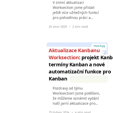
V zimní aktualizaci
Worksection jsme přidali
ještě více užitečných funkcí
pro pohodlnou práci a
automatizaci procesů: Práce
24 únor 2025
•
2 min read
s Google DriveZobrazení
naplánovaných pravidelných
úkolůNotifikace o začátku...
ZPRÁVY
Aktualizace Kanbanu
Worksection
: projekt Kanb
termíny Kanban a nové
automatizační funkce pro
Kanban
Pozdravy od týmu
Worksection! Jsme potěšeni,
že můžeme oznámit vydání
naší jarní aktualizace pro
Kanban. Vylepšili jsme
25 duben 2024
•
4 min read