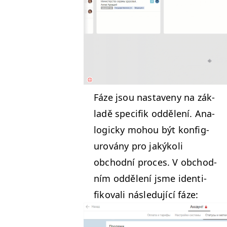
Fáze jsou nas­tave­ny na zák­
ladě speci­fik odd­ělení. Ana­
log­icky mohou být kon­fig­
urovány pro jakýkoli
obchod­ní pro­ces. V obchod­
ním odd­ělení jsme iden­ti­
fiko­vali násle­du­jící fáze: