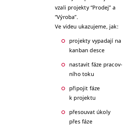
vza­li pro­jek­ty
“
Prodej” a
“
Výro­ba”.
Ve videu ukazu­jeme, jak:
pro­jek­ty vypada­jí na
kan­ban desce
nas­tavit fáze pra­cov­
ního toku
připo­jit fáze
k projektu
pře­sou­vat úkoly
přes fáze