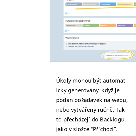
Úkoly mohou být auto­mat­
icky gen­erovány, když je
podán poža­dav­ek na webu,
nebo vytváře­ny ručně. Tak­
to přecháze­jí do Back­logu,
jako v složce
“
Pří­chozí”.