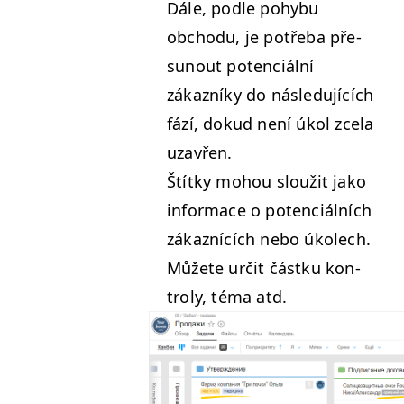
Dále, podle pohy­bu
obchodu, je potře­ba pře­
sunout poten­ciál­ní
zákazníky do násle­du­jících
fází, dokud není úkol zcela
uzavřen.
Štítky mohou sloužit jako
infor­ma­ce o poten­ciál­ních
zákaznících nebo úkolech.
Můžete určit částku kon­
troly, téma atd.