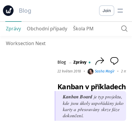
Blog
Join
Zprávy
Obchodní případy
Škola PM
Kanban v příkladech
Worksection Next
Blog
→
Zprávy
22 květen 2018
•
Sasha Mogir
•
2 min 
Kanban v příkladech
Kan­ban Board
je typ pro­jek­tu,
kde jsou úkoly uspořádány jako
kar­ty a pře­sou­vány skrze fáze
dokončení.