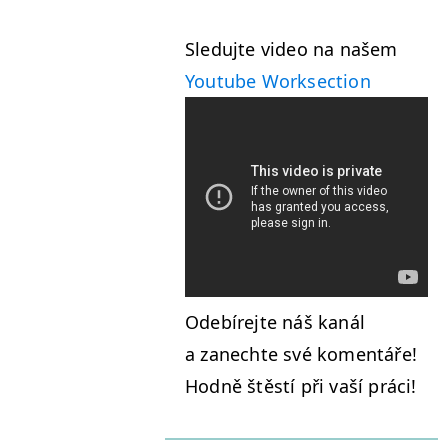
Sle­du­jte video na našem
Youtube Work­sec­tion
Ode­bíre­jte náš kanál
a zanechte své komen­táře!
Hod­ně štěstí při vaší práci!