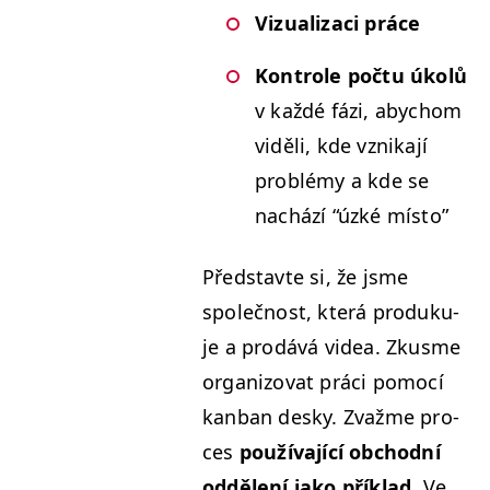
Vizual­izaci práce
Kon­t­role poč­tu úkolů
v každé fázi, aby­chom
viděli, kde vznika­jí
prob­lémy a kde se
nachází
“
úzké mís­to”
Před­stavte si, že jsme
společnost, která pro­duku­
je a prodává videa. Zkusme
orga­ni­zo­vat prá­ci pomocí
kan­ban desky. Zvažme pro­
ces
použí­va­jící obchod­ní
odd­ělení jako přík­lad
. Ve