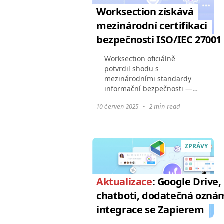
Worksection získává
mezinárodní certifikaci
bezpečnosti ISO/IEC 27001
Worksection oficiálně
potvrdil shodu s
mezinárodními standardy
informační bezpečnosti —
získali jsme ISO/IEC
10 červen 2025
•
2 min read
27001:2022 certifikát. To
znamená, že všechny naše
procesy ochrany dat splňují
globální požadavky...
ZPRÁVY
Aktualizace
: Google Drive,
chatboti, dodatečná ozná
integrace se Zapierem