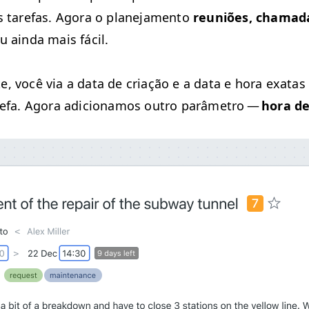
 tare­fas. Ago­ra o plane­ja­men­to
reuniões, chamada
u ain­da mais fácil.
te, você via a data de cri­ação e a data e hora exatas
are­fa. Ago­ra adi­cionamos out­ro parâmetro —
hora de 