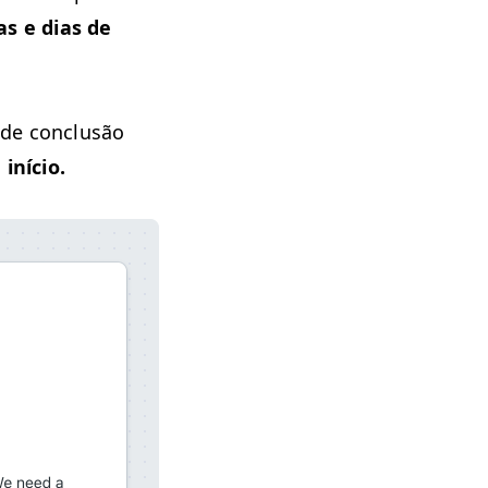
s e dias de
 de con­clusão
início.