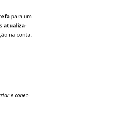
re­fa
para um
os
atu­al­iza­
ção na con­ta,
ri­ar e conec­