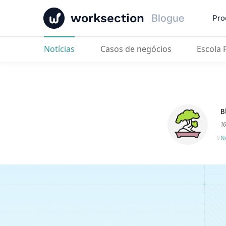
worksection
Blogue
Pro
Notícias
Casos de negócios
Escola
Hora de Início da Tarefa, Notific
B
16
N