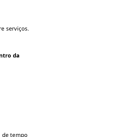
e serviços.
n­tro da
s de tem­po