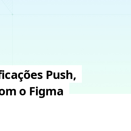
ficações Push,
com o Figma