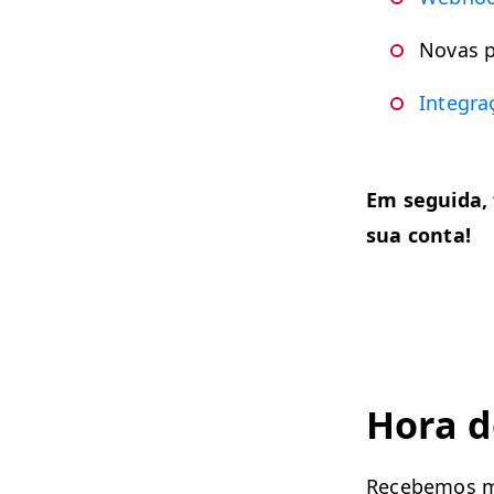
Novas po
Inte­gr
Em segui­da, 
sua conta!
Hora de
Recebe­mos mu