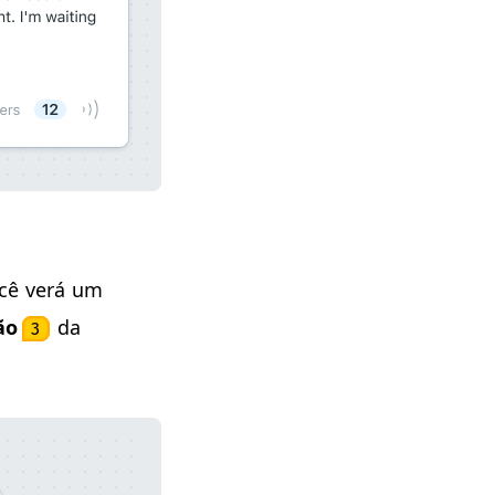
cê verá um
ão
da
3