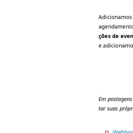
Adi­cionamos
agen­da­men­t
ções de even
e adi­cionam
Em posta­gens a
tar suas própr
Web­ho