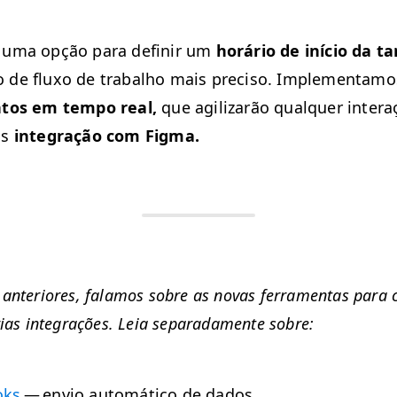
 uma opção para definir um
horário de iní­cio da ta
o de fluxo de tra­bal­ho mais pre­ciso. Imple­men­ta­m
­tos em tem­po real,
que agilizarão qual­quer inter­a
os
inte­gração com Figma.
nte­ri­ores, falam­os sobre as novas fer­ra­men­tas para c
ias inte­grações. Leia sep­a­rada­mente sobre:
oks
— envio automáti­co de dados.