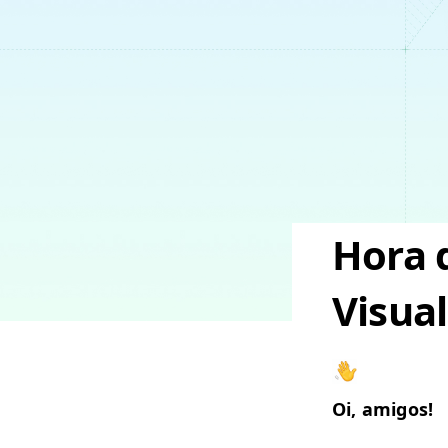
Hora d
Visua
Oi, ami­gos!