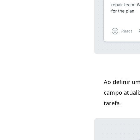
Ao definir um
cam­po atu­al­
tarefa.