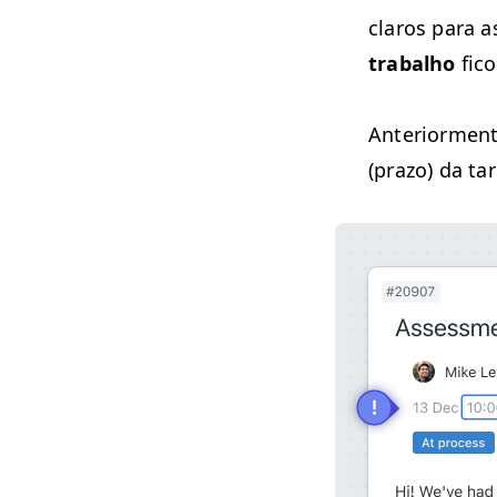
claros para as
tra­bal­ho
fico
Ante­ri­or­men
(pra­zo) da t