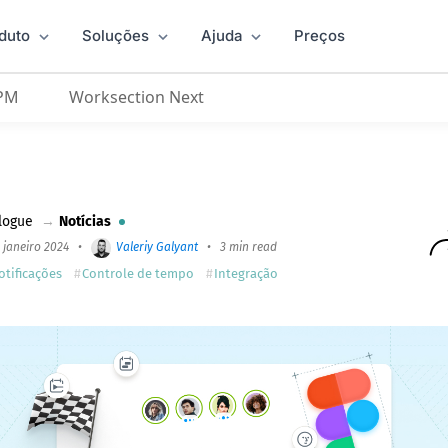
duto
Soluções
Ajuda
Preços
 PM
Worksection Next
ações Push, Visualizadores e Integração com o Figma
logue
→
Notícias
 janeiro 2024
•
Valeriy Galyant
•
3 min read
otificações
Controle de tempo
Integração