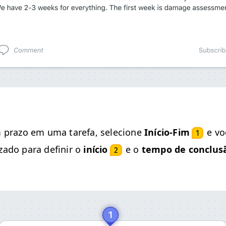
 pra­zo em uma tare­fa, sele­cione
Iní­cio-Fim
e vo
1
iza­do para definir o
iní­cio
e o
tem­po de con­clus
2