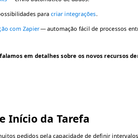
s­si­bil­i­dades para
cri­ar inte­grações
.
ação com Zapi­er
— automação fácil de proces­sos entr
falam­os em detal­h­es sobre os novos recur­sos de
 Iní­cio da Tarefa
itos pedi­dos pela capaci­dade de definir inter­va­l­o