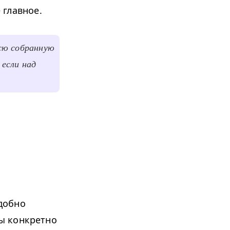
 главное.
всю собранную
 если над
добно
ы конкретно