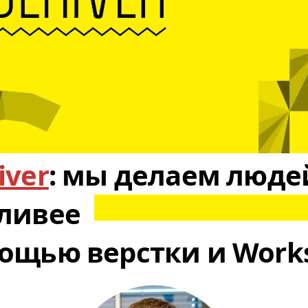
iver
: мы делаем люде
тливее
ощью верстки и Works