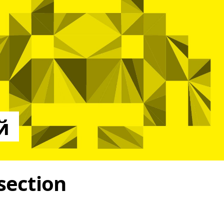
й
ection