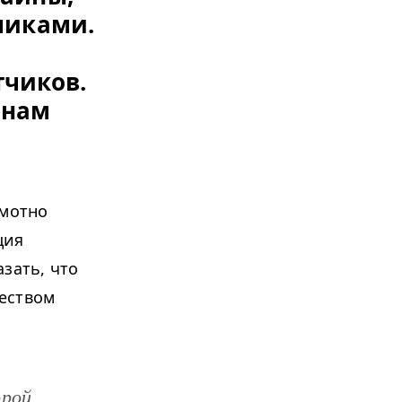
чиками.
чиков.
 нам
амотно
ция
зать, что
чеством
орой