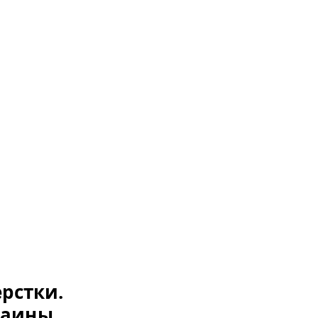
рстки.
раины,