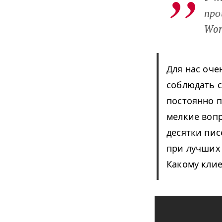
про
Wor
Для нас оче
соблюдать с
постоянно п
мелкие воп
десятки пис
при лучших 
Какому клие