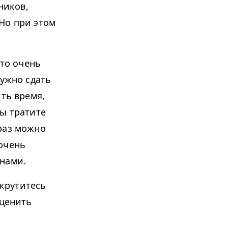
ников,
Но при этом
Это очень
нужно сдать
ить время,
вы тратите
раз можно
очень
йнами.
 крутитесь
оценить