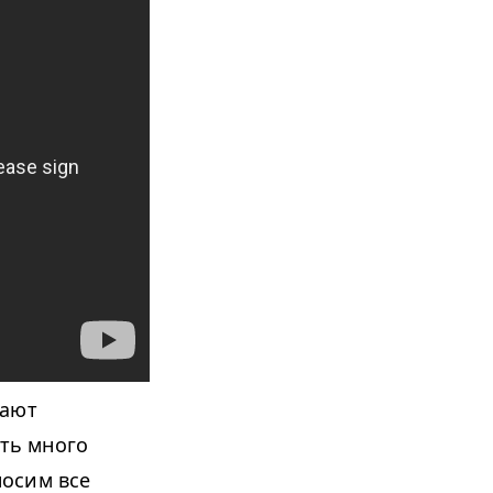
гают
ить много
носим все