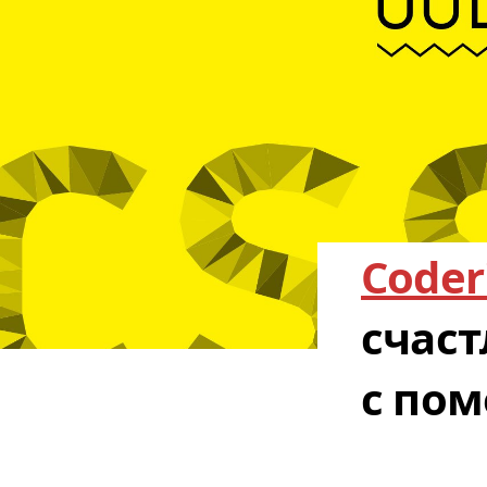
Coder
счас
с пом