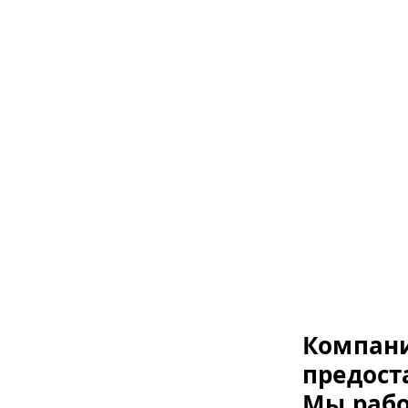
Компан
предост
Мы рабо