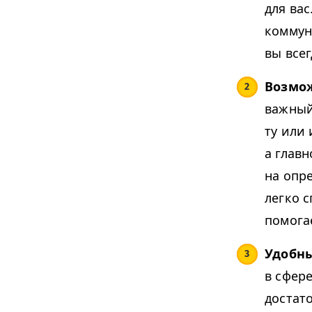
для вас
коммун
вы всег
Возмож
важный
ту или
а глав
на опр
легко 
помога
Удобн
в сфер
достат