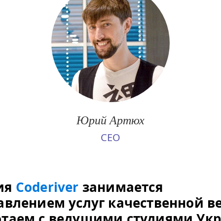
Юрий Артюх
CEO
ия
Coderiver
занимается
авлением услуг качественной ве
таем с ведущими студиями Ук