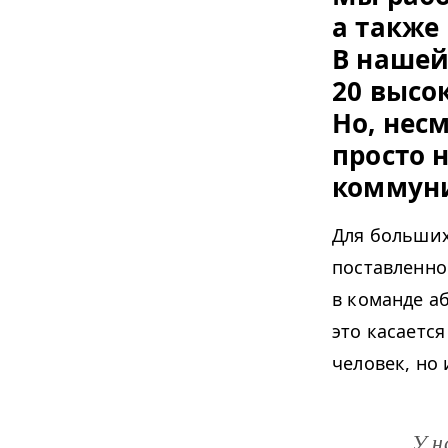
а также
В наше
20 высо
Но, нес
просто 
коммуни
Для больших
поставленно
в команде а
это касаетс
человек, но
У н