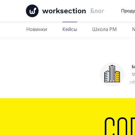
worksection
Блог
Проду
Новинки
Кейсы
Школа PM
Coderiver
: мы делаем людей сча
Б
1
I