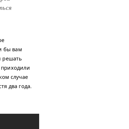
ться
ое
и бы вам
и решать
у приходили
ком случае
тя два года.