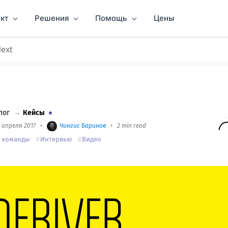
кт
Решения
Помощь
Цены
Next
стливее с помощью верстки и Worksection
лог
→
Кейсы
2 апреля 2017
•
Чингиc Баринов
•
2 min read
T команды
Интервью
Видео