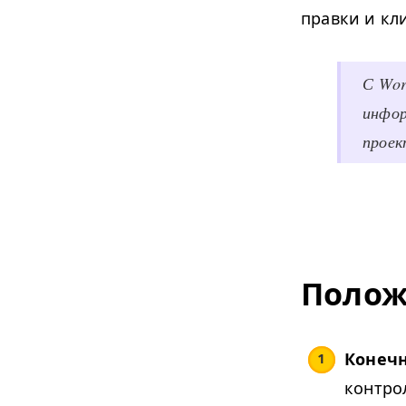
правки и кли
С Wor
инфор
проек
Полож
Конечн
контро