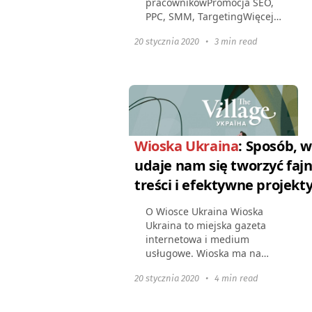
pracownikówPromocja SEO,
PPC, SMM, TargetingWięcej
niż 2 lata w branżyWięcej niż
20 stycznia 2020
•
3 min read
90 pomyślnie
zrealizowanych projektów
Julia Belicka,
współzałożycielka i dyrektor
marketingu...
Wioska Ukraina
: Sposób, w
udaje nam się tworzyć faj
treści i efektywne projekt
O Wiosce Ukraina Wioska
Ukraina to miejska gazeta
internetowa i medium
usługowe. Wioska ma na
celu tworzenie materiałów,
20 stycznia 2020
•
4 min read
które podkreślają
wydarzenia w megapolach.
Poprzez treść, zespół