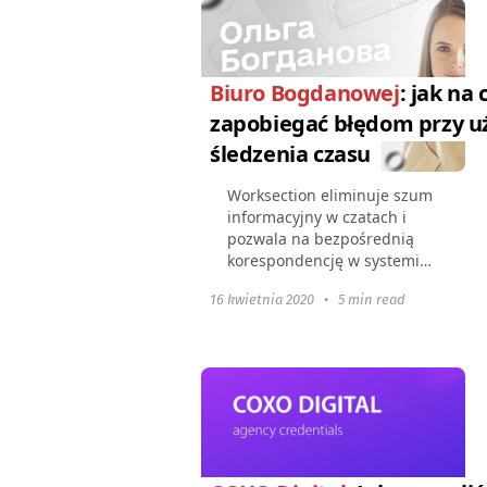
Biuro Bogdanowej
: jak na 
zapobiegać błędom przy u
śledzenia czasu
Worksection eliminuje szum
informacyjny w czatach i
pozwala na bezpośrednią
korespondencję w systemie.
Chronologia wydarzeń i
16 kwietnia 2020
•
5 min read
myśli ludzi zawsze pozostaje
pod konkretnym zadaniem.