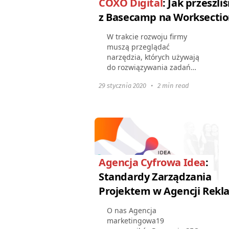
COXO Digital
: Jak przeszli
z Basecamp na Worksecti
W trakcie rozwoju firmy
muszą przeglądać
narzędzia, których używają
do rozwiązywania zadań
biznesowych.System
29 stycznia 2020
•
2 min read
zarządzania projektami
cyfrowymi to jedno z takich
kluczowych narzędzi.
Alexander Kaydannik...
Agencja Cyfrowa Idea
:
Standardy Zarządzania
Projektem w Agencji Rek
O nas Agencja
marketingowa19