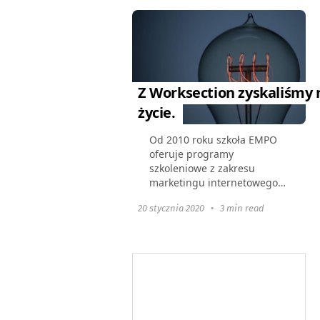
redakcyjny Wioski...
Z Worksection zyskaliśmy
życie.
Od 2010 roku szkoła EMPO
oferuje programy
szkoleniowe z zakresu
marketingu internetowego
dla przedsiębiorców. W
20 stycznia 2020
•
3 min read
naszych działaniach
doceniamy funkcjonalność i
dostępność wszystkich
niezbędnych elementów...