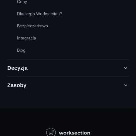
Ceny
Dlaczego Worksection?
Bezpieczeństwo
Integracja
Blog
Decyzja
Zasoby
Agencje Digital Marketingu
PR / HR / Kreatywne / Consulting
Infolinia
Firmy Produktowe
Baza wiedzy
Budownictwo
Samouczki wideo
Projekty Państwowe / Społeczne