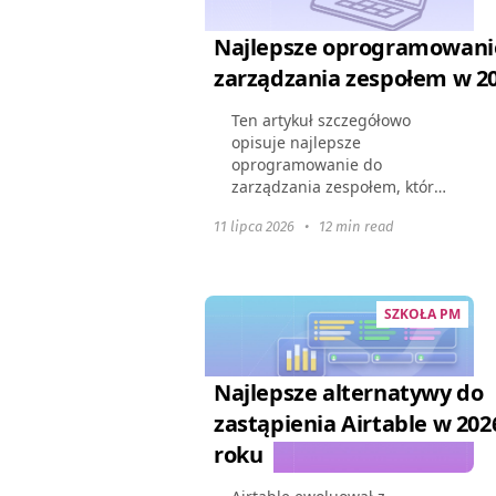
Najlepsze oprogramowani
zarządzania zespołem w 2
Ten artykuł szczegółowo
opisuje najlepsze
oprogramowanie do
zarządzania zespołem, które
będzie dostępne w 2026
11 lipca 2026
•
12 min read
roku. Pokazuje, jak te
narzędzia mogą zmienić
dynamikę zespołu, poprawić
współpracę i usprawnić...
SZKOŁA PM
Najlepsze alternatywy do
zastąpienia Airtable w 202
roku