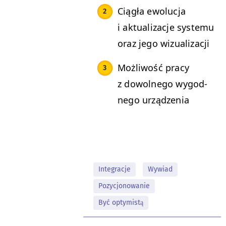
Ciągła ewoluc­ja
i aktu­al­iza­c­je sys­te­mu
oraz jego wizualizacji
Możli­wość pra­cy
z dowol­nego wygod­
nego urządzenia
Integracje
Wywiad
Pozycjonowanie
Być optymistą