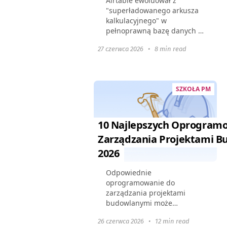
Airtable ewoluował z
"superładowanego arkusza
kalkulacyjnego" w
pełnoprawną bazę danych w
chmurze, jednak rosnący
27 czerwca 2026
•
8 min read
zestaw funkcji podniósł ceny.
Wiele firm staje teraz przed
przeciążonym interfejsem,
ograniczeniami...
SZKOŁA PM
10 Najlepszych Oprogram
Zarządzania Projektami 
2026
Odpowiednie
oprogramowanie do
zarządzania projektami
budowlanymi może
usprawnić procesy, poprawić
26 czerwca 2026
•
12 min read
współpracę i zapewnić, że