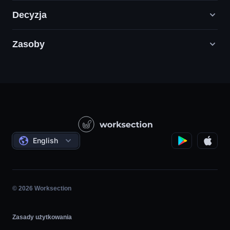
Decyzja
Zasoby
Agencje Digital Marketingu
PR / HR / Kreatywne / Consulting
Infolinia
Firmy Produktowe
Baza wiedzy
Budownictwo
Samouczki wideo
Projekty Państwowe / Społeczne
Oferty
English
Zarządzanie Projektami
Program partnerski
Praca na Godziny
Agile
© 2026 Worksection
Zasady użytkowania