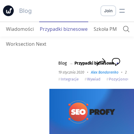
Blog
Join
Wiadomości
Przypadki biznesowe
Szkoła PM
Seoprofy.ua
: śledzenie zadań i wielowątkowość z WS to czysta przyjemność!
Worksection Next
Blog
→
Przypadki biznesowe
19 stycznia 2020
•
Alex Bondarenko
•
2 min
Integracje
Wywiad
Pozycjonowan