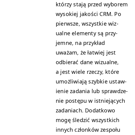
którzy sta­ją przed wyborem
wysok­iej jakoś­ci
CRM
. Po
pier­wsze, wszys­tkie wiz­
ualne ele­men­ty są przy­
jemne, na przykład
uważam, że łatwiej jest
odbier­ać dane wiz­ualne,
a jest wiele rzeczy, które
umożli­wia­ją szy­bkie ustaw­
ie­nie zada­nia lub sprawdze­
nie postępu w ist­nieją­cych
zada­ni­ach. Dodatkowo
mogę śledz­ić wszys­t­kich
innych członków zespołu