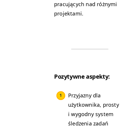
pracu­ją­cych nad różny­mi
projektami.
Pozy­ty­wne aspekty:
Przy­jazny dla
użytkown­i­ka, prosty
i wygod­ny sys­tem
śledzenia zadań