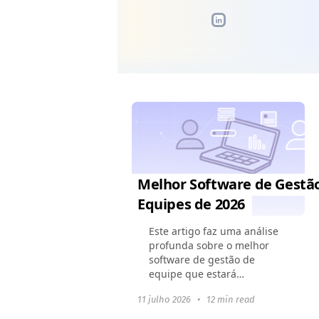
Melhor Software de Gestã
Equipes de 2026
Este artigo faz uma análise
profunda sobre o melhor
software de gestão de
equipe que estará
disponível em 2024. Ele
11 julho 2026
•
12 min read
mostra como essas
ferramentas podem mudar a