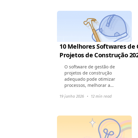
dinâmica de uma equipe,
melhorar a colaboração...
10 Melhores Softwares de 
Projetos de Construção 20
O software de gestão de
projetos de construção
adequado pode otimizar
processos, melhorar a
colaboração e garantir que
19 junho 2026
•
12 min read
os projetos sejam concluídos
dentro do prazo e do
orçamento. Este artigo
destaca...