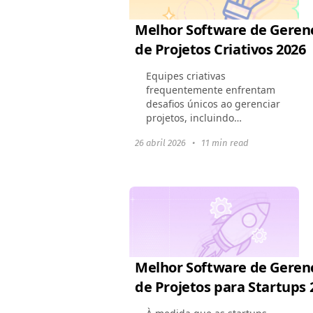
Melhor Software de Gere
de Projetos Criativos 2026
Equipes criativas
frequentemente enfrentam
desafios únicos ao gerenciar
projetos, incluindo
demandas de clientes em
26 abril 2026
•
11 min read
rápida mudança, processos
de feedback iterativo e
prazos apertados. O
software de gestão...
Melhor Software de Gere
de Projetos para Startups 