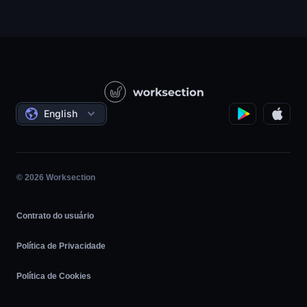
RP / RH / Criativo / Consultoria
Suporte
Empresas de produtos
Base de Conhecimento
Construção
Vídeo-aulas
Projetos Governamentais/Sociais
Acordos
English
Gerenciamento de projetos
Programa de afiliados
Trabalho por hora
Ágil
© 2026 Worksection
Contrato do usuário
Política de Privacidade
Política de Cookies