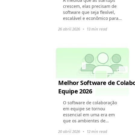
À medida que as startups
crescem, elas precisam de
software que seja flexível,
escalável e econômico para
ajudá-las a gerenciar seus
26 abril 2026
•
13 min read
projetos de forma eficiente.
Neste guia, vamos explorar
o melhor software...
Melhor Software de Colab
Equipe 2026
O software de colaboração
em equipe se tornou
essencial em uma era em
que os ambientes de
trabalho remotos e híbridos
20 abril 2026
•
12 min read
são o novo padrão. Essas