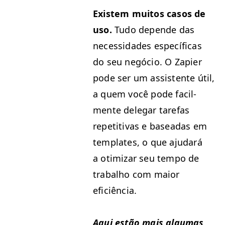
Exis­tem muitos casos de
uso.
Tudo depende das
neces­si­dades especí­fi­cas
do seu negó­cio. O Zapi­er
pode ser um assis­tente útil,
a quem você pode facil­
mente del­e­gar tare­fas
repet­i­ti­vas e baseadas em
tem­plates, o que aju­dará
a otimizar seu tem­po de
tra­bal­ho com maior
eficiência.
Aqui estão mais algu­mas