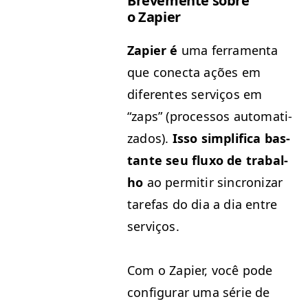
Breve­mente sobre
o Zapier
Zapi­er é
uma fer­ra­men­ta
que conec­ta ações em
difer­entes serviços em
“
zaps” (proces­sos autom­a­ti­
za­dos).
Isso sim­pli­fi­ca bas­
tante seu fluxo de tra­bal­
ho
ao per­mi­tir sin­cronizar
tare­fas do dia a dia entre
serviços.
Com o Zapi­er, você pode
con­fig­u­rar uma série de