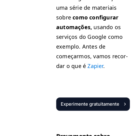
uma série de mate­ri­ais
sobre
como con­fig­u­rar
automações,
usan­do os
serviços do Google como
exem­p­lo. Antes de
começar­mos, vamos recor­
dar o que é
Zapi­er
.
Experimente gratuitamente