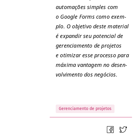
automações sim­ples com
o Google Forms como exem­
p­lo. O obje­ti­vo deste mate­r­i­al
é expandir seu poten­cial de
geren­ci­a­men­to de pro­je­tos
e otimizar esse proces­so para
máx­i­ma van­tagem no desen­
volvi­men­to dos negócios.
Gerenciamento de projetos