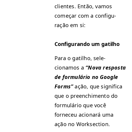
clientes. Então, vamos
começar com a con­fig­u­
ração em si:
Con­fig­u­ran­do um gatilho
Para o gatil­ho, sele­
cionamos a
“
Nova respos­ta
de for­mulário no Google
Forms”
ação, que sig­nifi­ca
que o preenchi­men­to do
for­mulário que você
forneceu acionará uma
ação no Worksection.