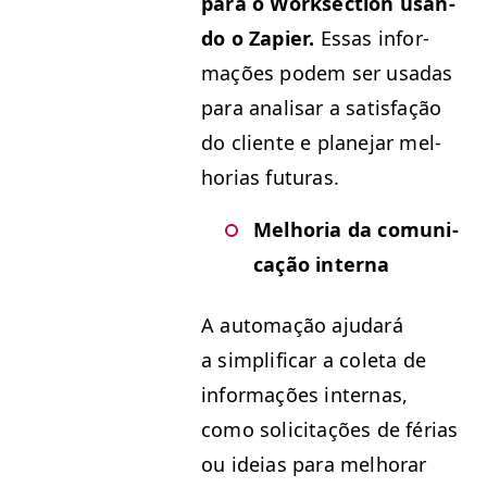
para o Work­sec­tion usan­
do o Zapi­er.
Essas infor­
mações podem ser usadas
para anal­is­ar a sat­is­fação
do cliente e plane­jar mel­
ho­rias futuras.
Mel­ho­ria da comu­ni­
cação interna
A automação aju­dará
a sim­pli­ficar a cole­ta de
infor­mações inter­nas,
como solic­i­tações de férias
ou ideias para mel­ho­rar