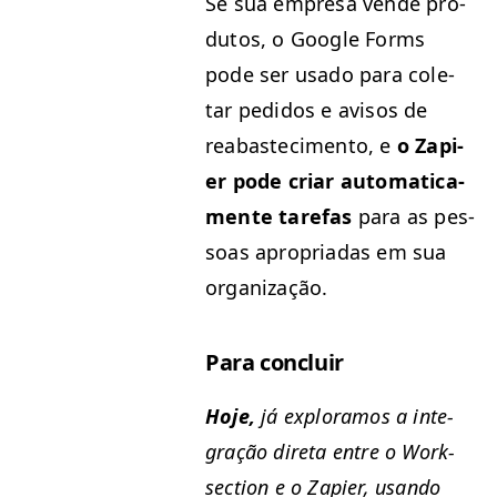
Se sua empre­sa vende pro­
du­tos, o Google Forms
pode ser usa­do para cole­
tar pedi­dos e avi­sos de
reabastec­i­men­to, e
o Zapi­
er pode cri­ar auto­mati­ca­
mente tare­fas
para as pes­
soas apro­pri­adas em sua
organização.
Para con­cluir
Hoje,
já explo­ramos a inte­
gração dire­ta entre o Work­
sec­tion e o Zapi­er, usan­do