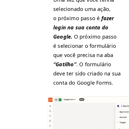
sele­ciona­do uma ação,
o próx­i­mo pas­so é
faz­er
login na sua con­ta do
Google.
O próx­i­mo pas­so
é sele­cionar o for­mulário
que você pre­cisa na aba
“
Gatil­ho”
. O for­mulário
deve ter sido cri­a­do na sua
con­ta do Google Forms.