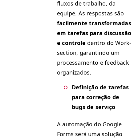
flux­os de tra­bal­ho, da
equipe. As respostas são
facil­mente trans­for­madas
em tare­fas para dis­cussão
e con­t­role
den­tro do Work­
sec­tion, garan­ti­n­do um
proces­sa­men­to e feed­back
organizados.
Definição de tare­fas
para cor­reção de
bugs de serviço
A automação do Google
Forms será uma solução