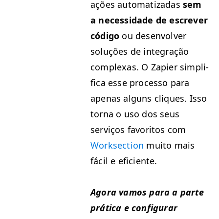
ações autom­a­ti­zadas
sem
a neces­si­dade de escr­ev­er
códi­go
ou desen­volver
soluções de inte­gração
com­plexas. O Zapi­er sim­pli­
fi­ca esse proces­so para
ape­nas alguns cliques. Isso
tor­na o uso dos seus
serviços favoritos com
Work­sec­tion
muito mais
fácil e eficiente.
Ago­ra vamos para a parte
práti­ca e con­fig­u­rar