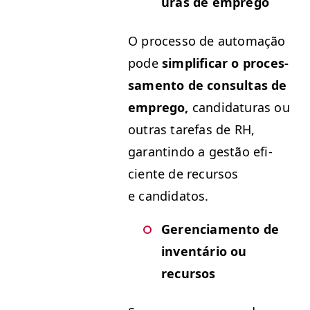
uras de emprego
O proces­so de automação
pode
sim­pli­ficar o proces­
sa­men­to de con­sul­tas de
emprego,
can­di­dat­uras ou
out­ras tare­fas de
RH
,
garan­ti­n­do a gestão efi­
ciente de recur­sos
e candidatos.
Geren­ci­a­men­to de
inven­tário ou
recursos