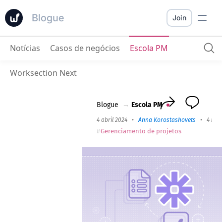
Blogue
Join
Notícias
Casos de negócios
Escola PM
Automação fácil do Google Forms com Worksection
Worksection Next
Blogue
→
Escola PM
4 abril 2024
•
Anna Korostashovets
•
4 min
Gerenciamento de projetos