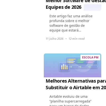
Melhor Software de Gestã
Equipes de 2026
Este artigo faz uma análise
profunda sobre o melhor
software de gestão de
equipe que estará
disponível em 2024. Ele
11 julho 2026
•
12 min read
mostra como essas
ferramentas podem mudar a
dinâmica de uma equipe,
melhorar a colaboração...
ESCOLA PM
Melhores Alternativas par
Substituir o Airtable em 2
Airtable evoluiu de uma
“planilha supercarregada”
para um banco de dados