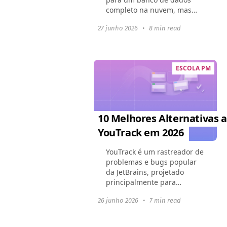
completo na nuvem, mas
seu conjunto de recursos em
27 junho 2026
•
8 min read
expansão elevou os preços.
Muitas empresas agora
enfrentam uma interface
sobrecarregada...
ESCOLA PM
10 Melhores Alternativas 
YouTrack em 2026
YouTrack é um rastreador de
problemas e bugs popular
da JetBrains, projetado
principalmente para
desenvolvedores e equipes
26 junho 2026
•
7 min read
ágeis. Contudo, em 2025, o
mercado oferece dezenas de
plataformas flexíveis que...