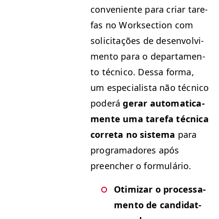
con­ve­niente para cri­ar tare­
fas no Work­sec­tion com
solic­i­tações de desen­volvi­
men­to para o depar­ta­men­
to téc­ni­co. Dessa for­ma,
um espe­cial­ista não téc­ni­co
poderá
ger­ar auto­mati­ca­
mente uma tare­fa téc­ni­ca
cor­re­ta no sis­tema
para
pro­gra­madores após
preencher o formulário.
Otimizar o proces­sa­
men­to de can­di­dat­