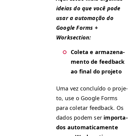
ideias do que você pode
usar a automação do
Google Forms +
Worksection:
Cole­ta e armazena­
men­to de feed­back
ao final do projeto
Uma vez con­cluí­do o pro­je­
to, use o Google Forms
para cole­tar feed­back. Os
dados podem ser
impor­ta­
dos auto­mati­ca­mente