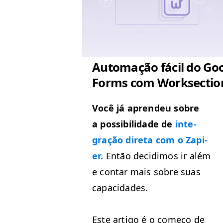
Automação fácil do Go
Forms com Worksectio
Você já apren­deu sobre
a pos­si­bil­i­dade de
inte­
gração dire­ta com o Zapi­
er.
Então decidi­mos ir além
e con­tar mais sobre suas
capacidades.
Este arti­go é o começo de