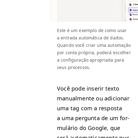
Este é um exem­p­lo de como usar
a entra­da automáti­ca de dados.
Quan­do você cri­ar uma automação
por con­ta própria, poderá escol­her
a con­fig­u­ração apro­pri­a­da para
seus processos.
Você pode inserir tex­to
man­ual­mente ou adi­cionar
uma tag com a respos­ta
a uma per­gun­ta de um for­
mulário do Google, que
será auto­mati­ca­mente pux­