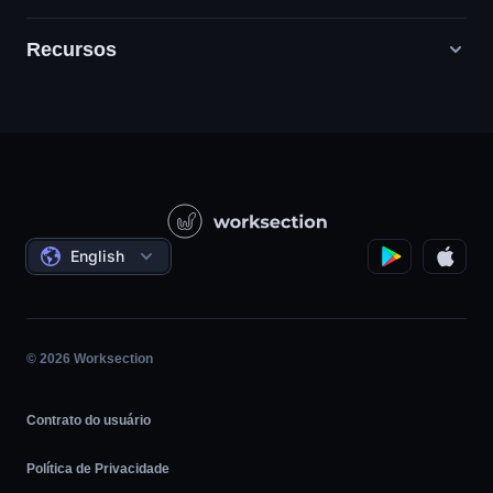
Recursos
Agências de marketing digital
RP / RH / Criativo / Consultoria
Suporte
Empresas de produtos
Base de Conhecimento
Construção
Vídeo-aulas
Projetos Governamentais/Sociais
Acordos
English
Gerenciamento de projetos
Programa de afiliados
Trabalho por hora
Ágil
© 2026 Worksection
Contrato do usuário
Política de Privacidade