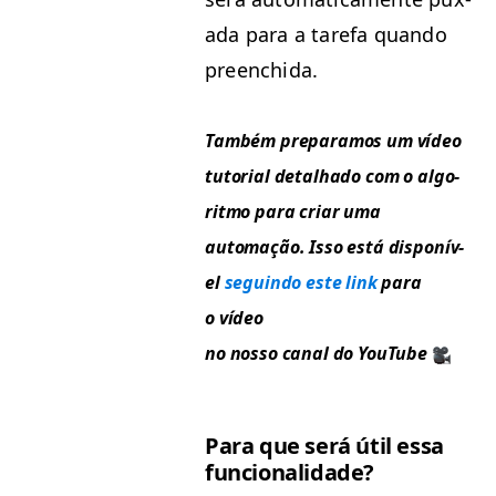
a­da para a tare­fa quan­do
preenchida.
Tam­bém preparamos um vídeo
tuto­r­i­al detal­ha­do com o algo­
rit­mo para cri­ar uma
automação. Isso está disponív­
el
seguin­do este link
para
o vídeo
no nos­so canal do YouTube
Para que será útil essa
funcionalidade?