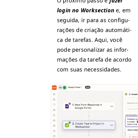
O próx­i­mo pas­so é
faz­er
login no Work­sec­tion
e, em
segui­da, ir para as con­fig­u­
rações de cri­ação automáti­
ca de tare­fas. Aqui, você
pode per­son­alizar as infor­
mações da tare­fa de acor­do
com suas necessidades.