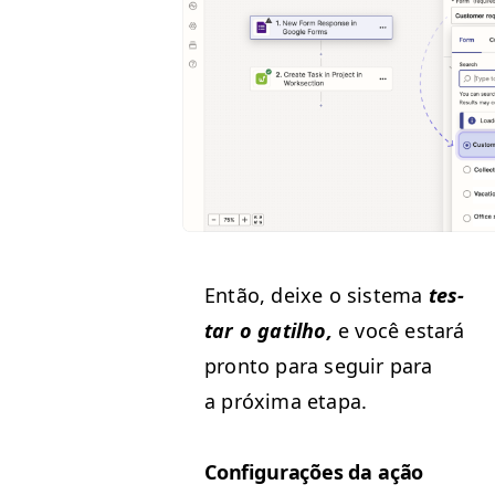
Então, deixe o sis­tema
tes­
tar o gatil­ho,
e você estará
pron­to para seguir para
a próx­i­ma etapa.
Con­fig­u­rações da ação