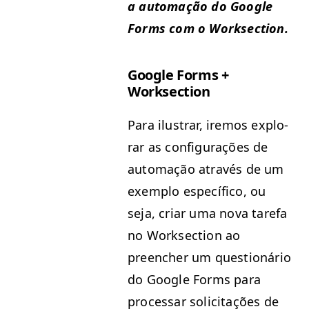
a automação do Google
Forms com o Worksection.
Google Forms +
Worksection
Para ilus­trar, ire­mos explo­
rar as con­fig­u­rações de
automação através de um
exem­p­lo especí­fi­co, ou
seja, cri­ar uma nova tare­fa
no Work­sec­tion ao
preencher um ques­tionário
do Google Forms para
proces­sar solic­i­tações de