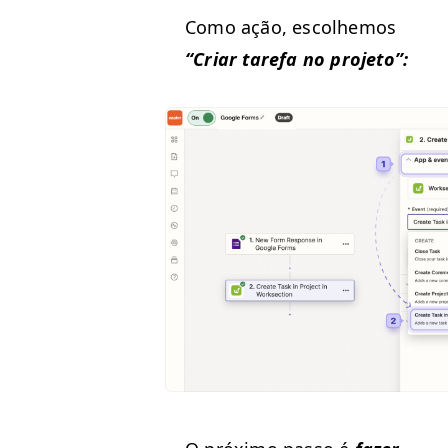
Como ação, escol­he­mos
“
Cri­ar tare­fa no projeto”: