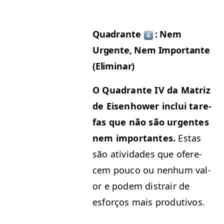
Quad­rante
: Nem
Urgente, Nem Impor­tante
(Elim­i­nar)
O Quad­rante
IV
da Matriz
de Eisen­how­er inclui tare­
fas que não são urgentes
nem impor­tantes.
Estas
são ativi­dades que ofer­e­
cem pouco ou nen­hum val­
or e podem dis­trair de
esforços mais produtivos.