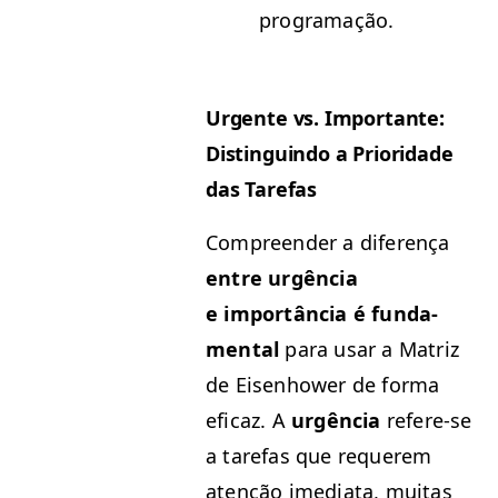
programação.
Urgente vs. Impor­tante:
Dis­tin­guin­do a Pri­or­i­dade
das Tarefas
Com­preen­der a difer­ença
entre urgên­cia
e importân­cia é fun­da­
men­tal
para usar a Matriz
de Eisen­how­er de for­ma
efi­caz. A
urgên­cia
ref­ere-se
a tare­fas que requerem
atenção ime­di­a­ta, muitas