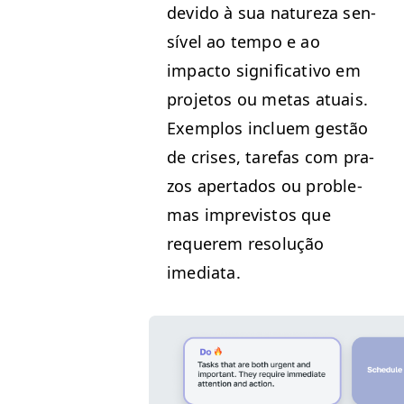
dev­i­do à sua natureza sen­
sív­el ao tem­po e ao
impacto sig­ni­fica­ti­vo em
pro­je­tos ou metas atu­ais.
Exem­p­los incluem gestão
de crises, tare­fas com pra­
zos aper­ta­dos ou prob­le­
mas impre­vis­tos que
requerem res­olução
imediata.