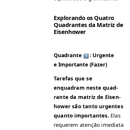
Explo­ran­do os Qua­tro
Quad­rantes da Matriz de
Eisenhower
Quad­rante
: Urgente
e Impor­tante (Faz­er)
Tare­fas que se
enquadram neste quad­
rante da matriz de Eisen­
how­er são tan­to urgentes
quan­to impor­tantes.
Elas
requerem atenção ime­di­a­ta