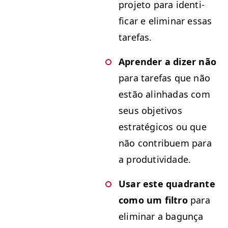
pro­je­to para iden­ti­
ficar e elim­i­nar essas
tarefas.
Apren­der a diz­er não
para tare­fas que não
estão alin­hadas com
seus obje­tivos
estratégi­cos ou que
não con­tribuem para
a produtividade.
Usar este quad­rante
como um fil­tro
para
elim­i­nar a bagunça