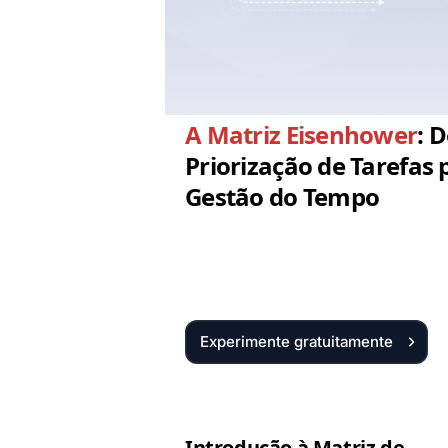
A Matriz Eisenhower
: 
Priorização de Tarefas 
Gestão do Tempo
Experimente gratuitamente
Intro­dução à Matriz de