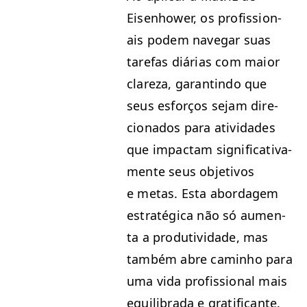
Eisen­how­er, os profis­sion­
ais podem nave­g­ar suas
tare­fas diárias com maior
clareza, garan­ti­n­do que
seus esforços sejam dire­
ciona­dos para ativi­dades
que impactam sig­ni­fica­ti­va­
mente seus obje­tivos
e metas. Esta abor­dagem
estratég­i­ca não só aumen­
ta a pro­du­tivi­dade, mas
tam­bém abre cam­in­ho para
uma vida profis­sion­al mais
equi­li­bra­da e gratificante.