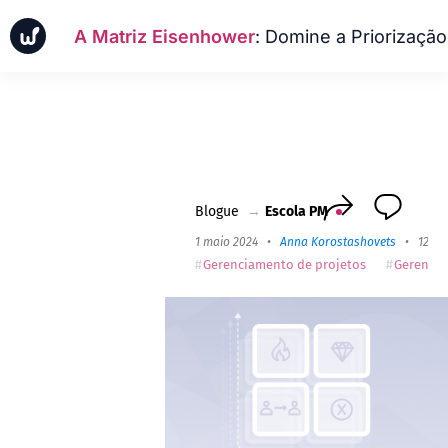
A Matriz Eisenhower
: Domine a Priorização de Tarefas para Gestão do Tempo
Notícias
Casos de negócios
Escola PM
Worksection Next
Blogue
→
Escola PM
1 maio 2024
•
Anna Korostashovets
•
12 mi
Gerenciamento de projetos
Gerencia