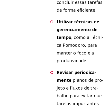
con­cluir essas tare­fas
de for­ma eficiente.
Uti­lizar téc­ni­cas de
geren­ci­a­men­to de
tem­po,
como a Téc­ni­
ca Pomodoro, para
man­ter o foco e a
produtividade.
Revis­ar peri­odica­
mente
planos de pro­
je­to e flux­os de tra­
bal­ho para evi­tar que
tare­fas impor­tantes