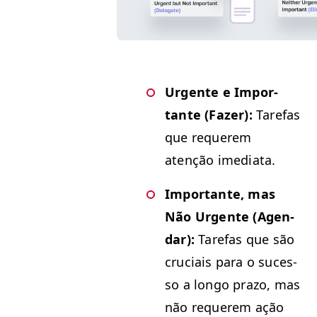
Urgente e Impor­
tante (Faz­er):
Tare­fas
que requerem
atenção imediata.
Impor­tante, mas
Não Urgente (Agen­
dar):
Tare­fas que são
cru­ci­ais para o suces­
so a lon­go pra­zo, mas
não requerem ação