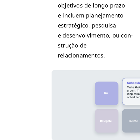
obje­tivos de lon­go pra­zo
e incluem plane­ja­men­to
estratégi­co, pesquisa
e desen­volvi­men­to, ou con­
strução de
relacionamentos.