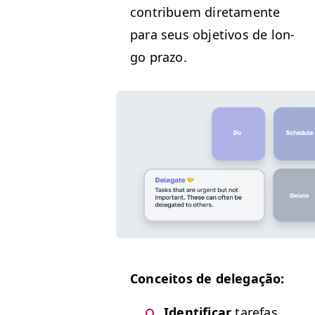
con­tribuem dire­ta­mente
para seus obje­tivos de lon­
go prazo.
Con­ceitos de delegação:
Iden­ti­ficar
tare­fas