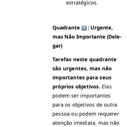
estratégicos.
Quad­rante
: Urgente,
mas Não Impor­tante (Del­e­
gar)
Tare­fas neste quad­rante
são urgentes, mas não
impor­tantes para seus
próprios obje­tivos.
Elas
podem ser impor­tantes
para os obje­tivos de out­ra
pes­soa ou podem requer­er
atenção ime­di­a­ta, mas não