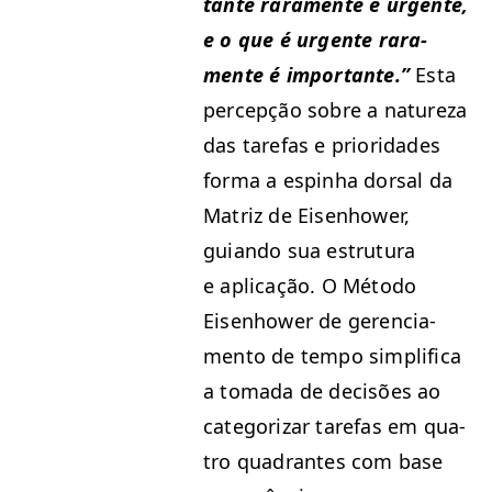
tante rara­mente é urgente,
e o que é urgente rara­
mente é impor­tante.”
Esta
per­cepção sobre a natureza
das tare­fas e pri­or­i­dades
for­ma a espin­ha dor­sal da
Matriz de Eisen­how­er,
guian­do sua estru­tu­ra
e apli­cação. O Méto­do
Eisen­how­er de geren­ci­a­
men­to de tem­po sim­pli­fi­ca
a toma­da de decisões ao
cat­e­go­rizar tare­fas em qua­
tro quad­rantes com base