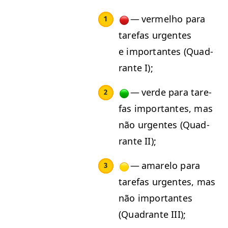
— ver­mel­ho para
tare­fas urgentes
e impor­tantes (Quad­
rante I);
— verde para tare­
fas impor­tantes, mas
não urgentes (Quad­
rante
II
);
— amare­lo para
tare­fas urgentes, mas
não impor­tantes
(Quad­rante
III
);