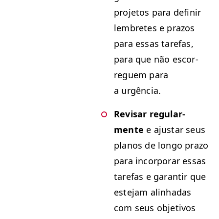
pro­je­tos para definir
lem­bretes e pra­zos
para essas tare­fas,
para que não escor­
reguem para
a urgência.
Revis­ar reg­u­lar­
mente
e ajus­tar seus
planos de lon­go pra­zo
para incor­po­rar essas
tare­fas e garan­tir que
este­jam alin­hadas
com seus obje­tivos