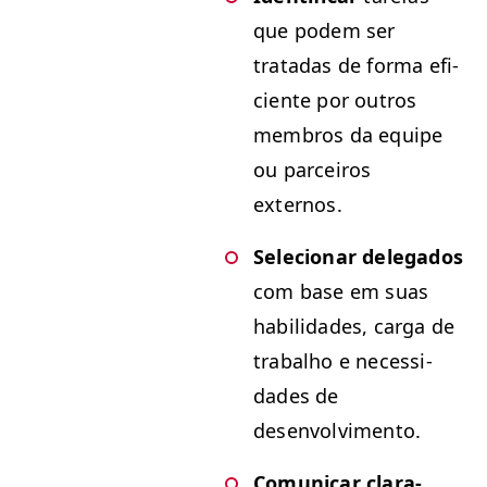
que podem ser
tratadas de for­ma efi­
ciente por out­ros
mem­bros da equipe
ou par­ceiros
externos.
Sele­cionar del­e­ga­dos
com base em suas
habil­i­dades, car­ga de
tra­bal­ho e neces­si­
dades de
desenvolvimento.
Comu­nicar clara­