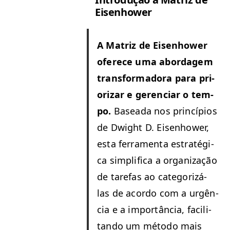
Eisenhower
A Matriz de Eisen­how­er
ofer­ece uma abor­dagem
trans­for­mado­ra para pri­
orizar e geren­ciar o tem­
po.
Basea­da nos princí­pios
de Dwight D. Eisen­how­er,
esta fer­ra­men­ta estratég­i­
ca sim­pli­fi­ca a orga­ni­za­ção
de tare­fas ao cat­e­go­rizá-
las de acor­do com a urgên­
cia e a importân­cia, facil­i­
tan­do um méto­do mais