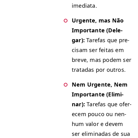
imediata.
Urgente, mas Não
Impor­tante (Del­e­
gar):
Tare­fas que pre­
cisam ser feitas em
breve, mas podem ser
tratadas por outros.
Nem Urgente, Nem
Impor­tante (Elim­i­
nar):
Tare­fas que ofer­
e­cem pouco ou nen­
hum val­or e devem
ser elim­i­nadas de sua