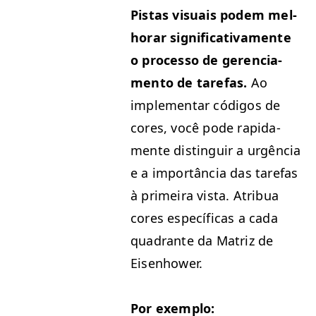
Pis­tas visuais podem mel­
ho­rar sig­ni­fica­ti­va­mente
o proces­so de geren­ci­a­
men­to de tare­fas.
Ao
imple­men­tar códi­gos de
cores, você pode rap­i­da­
mente dis­tin­guir a urgên­cia
e a importân­cia das tare­fas
à primeira vista. Atribua
cores especí­fi­cas a cada
quad­rante da Matriz de
Eisenhower.
Por exem­p­lo: