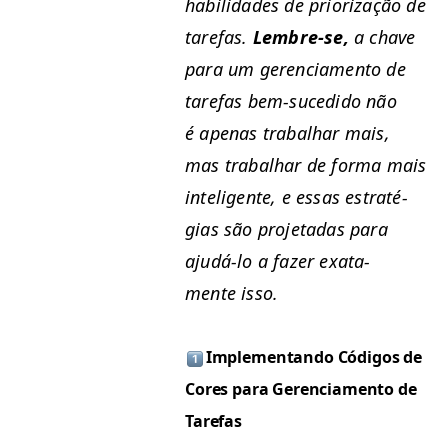
habil­i­dades de pri­or­iza­ção de
tare­fas.
Lem­bre-se,
a chave
para um geren­ci­a­men­to de
tare­fas bem-suce­di­do não
é ape­nas tra­bal­har mais,
mas tra­bal­har de for­ma mais
inteligente, e essas estraté­
gias são pro­je­tadas para
ajudá-lo a faz­er exata­
mente isso.
Imple­men­tan­do Códi­gos de
Cores para Geren­ci­a­men­to de
Tarefas