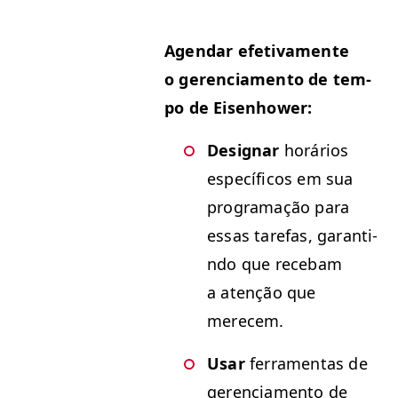
Agen­dar efe­ti­va­mente
o geren­ci­a­men­to de tem­
po de Eisenhower:
Des­ig­nar
horários
especí­fi­cos em sua
pro­gra­mação para
essas tare­fas, garan­ti­
n­do que rece­bam
a atenção que
merecem.
Usar
fer­ra­men­tas de
geren­ci­a­men­to de