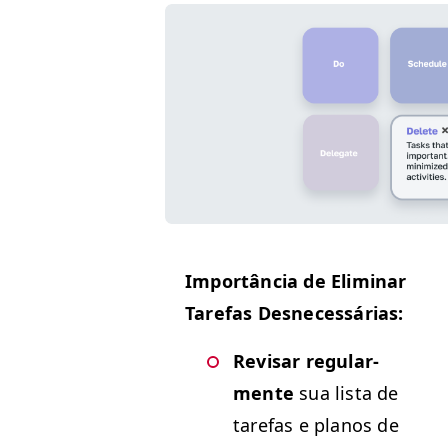
Importân­cia de Elim­i­nar
Tare­fas Desnecessárias:
Revis­ar reg­u­lar­
mente
sua lista de
tare­fas e planos de