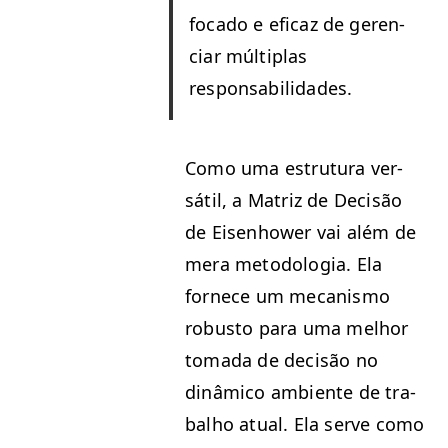
foca­do e efi­caz de geren­
ciar múlti­plas
responsabilidades.
Como uma estru­tu­ra ver­
sátil, a Matriz de Decisão
de Eisen­how­er vai além de
mera metodolo­gia. Ela
fornece um mecan­is­mo
robus­to para uma mel­hor
toma­da de decisão no
dinâmi­co ambi­ente de tra­
bal­ho atu­al. Ela serve como