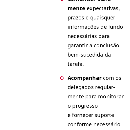
mente
expec­ta­ti­vas,
pra­zos e quais­quer
infor­mações de fun­do
necessárias para
garan­tir a con­clusão
bem-suce­di­da da
tarefa.
Acom­pan­har
com os
del­e­ga­dos reg­u­lar­
mente para mon­i­torar
o pro­gres­so
e fornecer suporte
con­forme necessário.