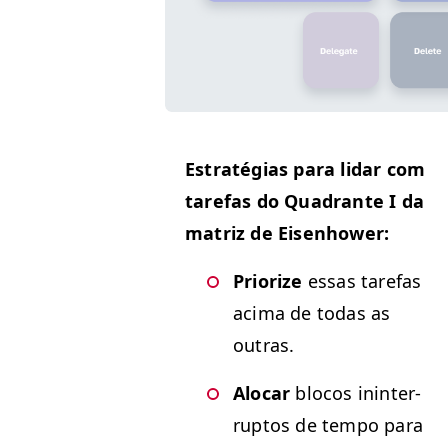
Estraté­gias para lidar com
tare­fas do Quad­rante I da
matriz de Eisenhower:
Pri­or­ize
essas tare­fas
aci­ma de todas as
outras.
Alo­car
blo­cos inin­ter­
rup­tos de tem­po para