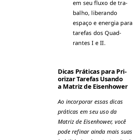
em seu fluxo de tra­
bal­ho, liberan­do
espaço e ener­gia para
tare­fas dos Quad­
rantes I e
II
.
Dicas Práti­cas para Pri­
orizar Tare­fas Usan­do
a Matriz de Eisenhower
Ao incor­po­rar essas dicas
práti­cas em seu uso da
Matriz de Eisen­how­er, você
pode refi­nar ain­da mais suas