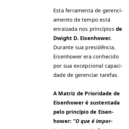
Esta fer­ra­men­ta de geren­ci­
a­men­to de tem­po está
enraiza­da nos princí­pios
de
Dwight D. Eisen­how­er.
Durante sua presidên­cia,
Eisen­how­er era con­heci­do
por sua excep­cional capaci­
dade de geren­ciar tarefas.
A Matriz de Pri­or­i­dade de
Eisen­how­er é sus­ten­ta­da
pelo princí­pio de Eisen­
how­er:
“
O que é impor­