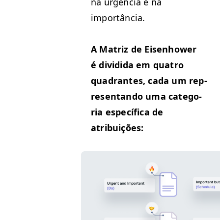
na urgên­cia e na
importância.
A Matriz de Eisen­how­er
é divi­di­da em qua­tro
quad­rantes, cada um rep­
re­sen­tan­do uma cat­e­go­
ria especí­fi­ca de
atribuições: