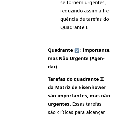
se tornem urgentes,
reduzin­do assim a fre­
quên­cia de tare­fas do
Quad­rante I.
Quad­rante
: Impor­tante,
mas Não Urgente (Agen­
dar)
Tare­fas do quad­rante
II
da Matriz de Eisen­how­er
são impor­tantes, mas não
urgentes.
Essas tare­fas
são críti­cas para alcançar