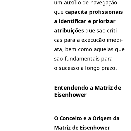
um auxílio de nave­g­ação
que
capaci­ta profis­sion­ais
a iden­ti­ficar e pri­orizar
atribuições
que são críti­
cas para a exe­cução ime­di­
a­ta, bem como aque­las que
são fun­da­men­tais para
o suces­so a lon­go prazo.
Enten­den­do a Matriz de
Eisenhower
O Con­ceito e a Origem da
Matriz de Eisenhower