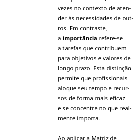
vezes no con­tex­to de aten­
der às neces­si­dades de out­
ros. Em con­traste,
a
importân­cia
ref­ere-se
a tare­fas que con­tribuem
para obje­tivos e val­ores de
lon­go pra­zo. Esta dis­tinção
per­mite que profis­sion­ais
aloque seu tem­po e recur­
sos de for­ma mais efi­caz
e se con­cen­tre no que real­
mente importa.
Ao aplicar a Matriz de