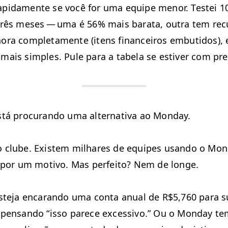
p­i­da­mente se você for uma equipe menor. Testei 10 a
três meses — uma é 56% mais bara­ta, out­ra tem rec
­ra com­ple­ta­mente (itens finan­ceiros embu­ti­dos),
mais sim­ples. Pule para a tabela se estiv­er com pre
tá procu­ran­do uma alter­na­ti­va ao Monday.
 clube. Exis­tem mil­hares de equipes usan­do o Mon
ar por um moti­vo. Mas per­feito? Nem de longe.
ste­ja encar­an­do uma con­ta anu­al de R$5,760 para 
 pen­san­do
“
isso parece exces­si­vo.” Ou o Mon­day te