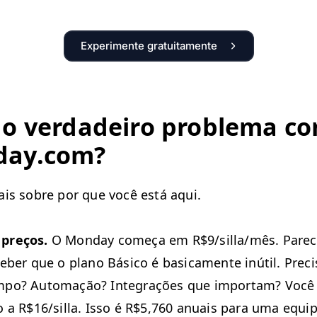
Experimente gratuitamente
 o ver­dadeiro prob­le­ma c
day​.com?
is sobre por que você está aqui.
preços.
O Mon­day começa em R$9/silla/mês. Parece
­ber que o plano Bási­co é basi­ca­mente inútil. Pre­ci
m­po? Automação? Inte­grações que impor­tam? Você 
 a R$16/silla. Isso é R$5,760 anu­ais para uma equi