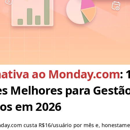
nativa ao Monday.com
: 
s Melhores para Gestã
tos em 2026
day​.com cus­ta R$16/usuário por mês e, hon­es­ta­me