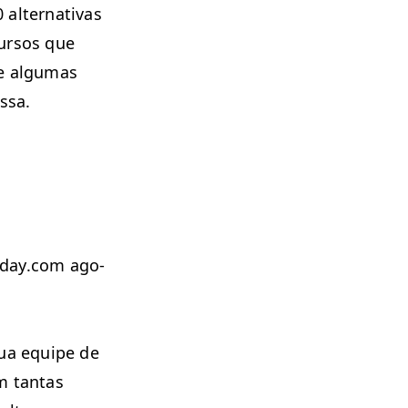
lter­na­ti­vas
ur­sos que
 e algu­mas
ssa.
​day​.com ago­
sua equipe de
m tan­tas