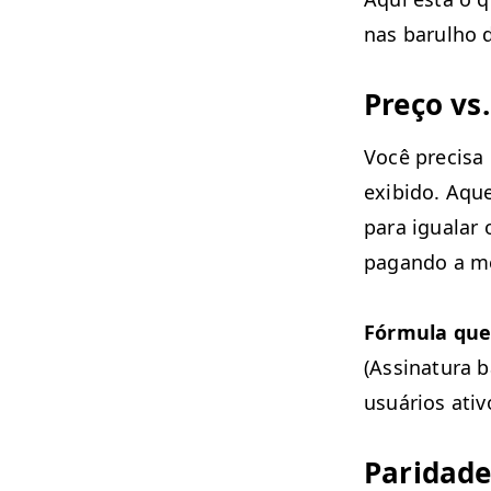
nas barul­ho 
Preço vs.
Você pre­cisa 
exibido. Aque­
para igualar 
pagan­do a m
Fór­mu­la que
(Assi­natu­ra 
usuários ativ
Pari­dade