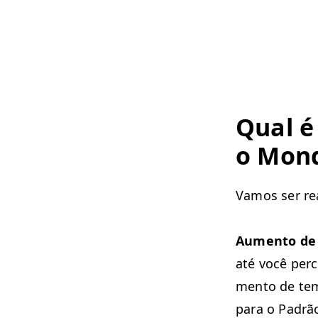
Qual é
o Mon​
Vamos ser rea
Aumen­to de 
até você perce
men­to de te
para o Padrão