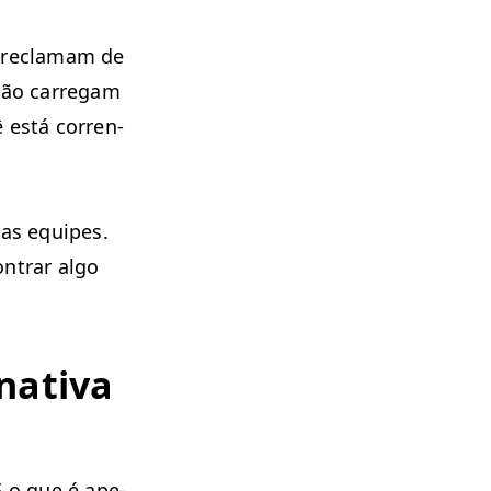
 recla­mam de
ção car­regam
 está cor­ren­
as equipes.
n­trar algo
a­ti­va
E o que é ape­