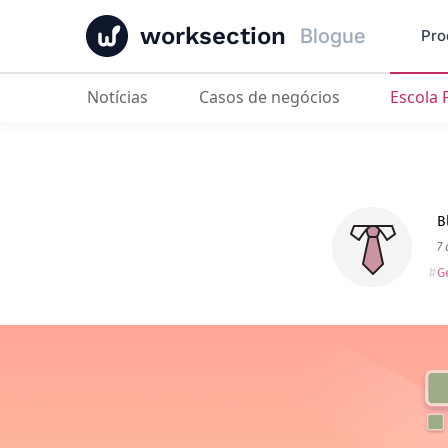
worksection
Blogue
Pro
Notícias
Casos de negócios
Escola
Alternativa ao Monday.com
: 10 O
B
7 
G