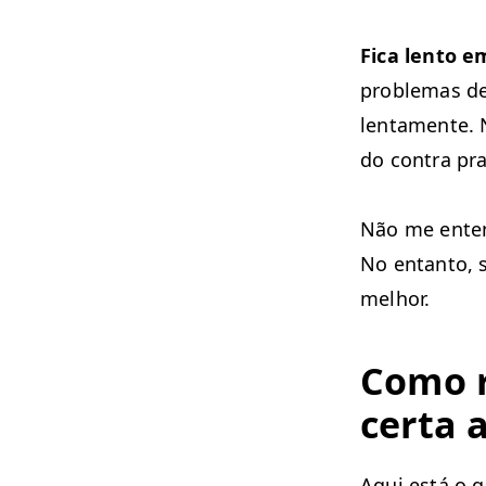
Fica lento e
prob­le­mas 
lenta­mente. N
do con­tra pr
Não me enten
No entan­to, 
melhor.
Como re
cer­ta
Aqui está o q