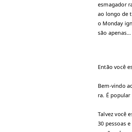
esma­gador ra
ao lon­go de 
o Mon­day igno
são ape­nas… 
Então você es
Bem-vin­do ao
ra. É pop­u­l
Talvez você e
30 pes­soas e