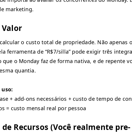
de marketing.
 Valor
cal­cu­lar o cus­to total de pro­priedade. Não ape­nas 
la fer­ra­men­ta de
“
R$7/silla” pode exi­gir três inte­g
o que o Mon­day faz de for­ma nati­va, e de repente v
es­ma quantia.
 uso:
base + add-ons necessários + cus­to de tem­po de con­f
os = cus­to men­sal real por pessoa
 de Recur­sos (Você real­mente pre­