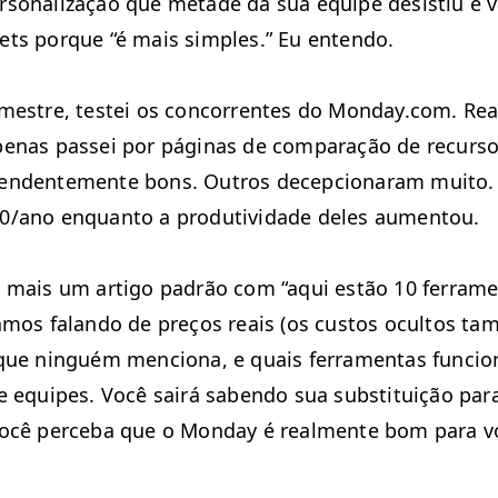
­son­al­iza­ção que metade da sua equipe desis­tiu e 
eets porque
“
é mais sim­ples.” Eu entendo.
imestre, testei os con­cor­rentes do Mon​day​.com. Re
e­nas pas­sei por pági­nas de com­para­ção de recur­s
en­den­te­mente bons. Out­ros decep­cionaram muito.
0/ano enquan­to a pro­du­tivi­dade deles aumentou.
á mais um arti­go padrão com
“
aqui estão 10 fer­ra­m
a­mos falan­do de preços reais (os cus­tos ocul­tos tam­
que ninguém men­ciona, e quais fer­ra­men­tas fun­ci
e equipes. Você sairá saben­do sua sub­sti­tu­ição pa
ocê perce­ba que o Mon­day é real­mente bom para v