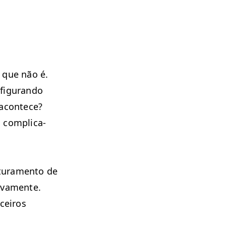
é que não é.
ig­u­ran­do
 acon­tece?
com­pli­ca­
­u­ra­men­to de
­va­mente.
­ceiros