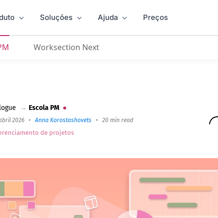
duto
Soluções
Ajuda
Preços
 PM
Worksection Next
pções Melhores para Gestão de Projetos em 2026
logue
→
Escola PM
abril 2026
•
Anna Korostashovets
•
20 min read
erenciamento de projetos