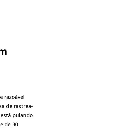
om
 razoáv­el
sa de ras­trea­
está pulan­do
pe de 30