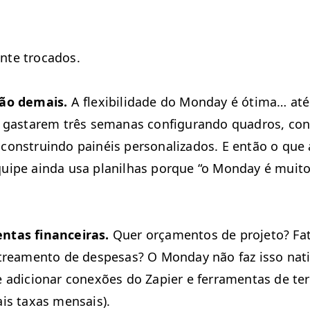
nte trocados.
­ção demais.
A flex­i­bil­i­dade do Mon­day é óti­ma… at
gastarem três sem­anas con­fig­u­ran­do quadros, con­f
n­stru­in­do painéis per­son­al­iza­dos. E então o que
uipe ain­da usa planil­has porque
“
o Mon­day é muito 
n­tas finan­ceiras.
Quer orça­men­tos de pro­je­to? Fat
­trea­men­to de despe­sas? O Mon­day não faz isso nati
adi­cionar conexões do Zapi­er e fer­ra­men­tas de ter
is taxas mensais).