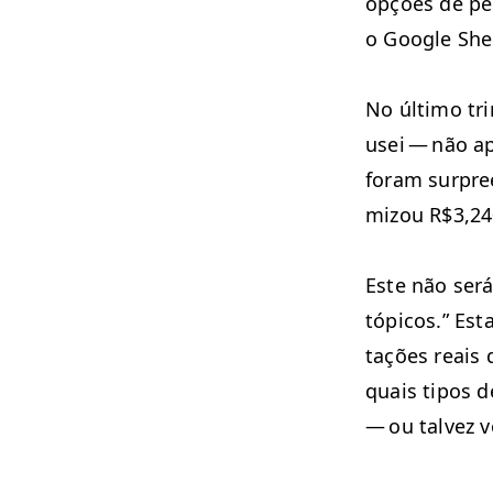
opções de per
o Google Sh
No últi­mo tr
usei — não ap
foram sur­pre
mi­zou R$3,24
Este não ser
tópi­cos.” Est
tações reais 
quais tipos d
— ou talvez v