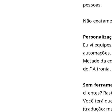
pessoas.
Não exata­me
Per­son­al­iza
Eu vi equipes 
automações, co
Metade da eq
do.” A ironia.
Sem fer­ra­me
clientes? Ras
Você terá que 
(tradução: ma