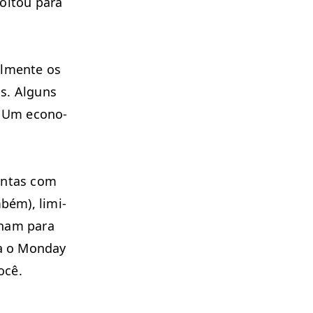
voltou para
al­mente os
os. Alguns
 Um econ­o­
en­tas com
bém), lim­i­
onam para
ra o Mon­day
ocê.