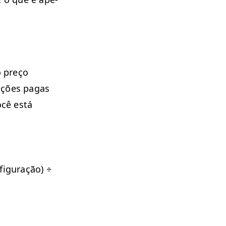
o preço
rações pagas
ocê está
ig­u­ração) ÷