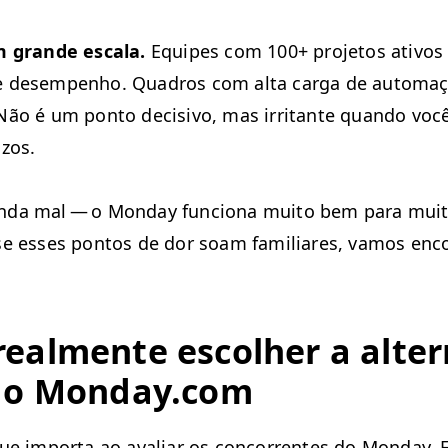
m grande escala.
Equipes com 100+ pro­je­tos ativos
de desem­pen­ho. Quadros com alta car­ga de automa
ão é um pon­to deci­si­vo, mas irri­tante quan­do você
azos.
­da mal — o Mon­day fun­ciona muito bem para muit
se ess­es pon­tos de dor soam famil­iares, vamos enco
al­mente escol­her a alter­n
 ao Mon​day​.com
ue impor­ta ao avaliar os con­cor­rentes do Mon­day. 