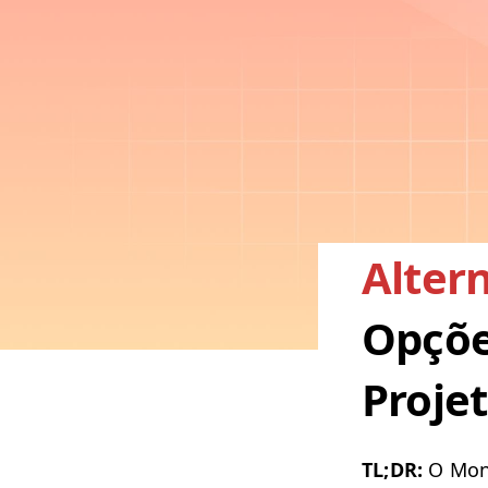
Alter
Opçõe
Proje
TL
;
DR
:
O Mon​