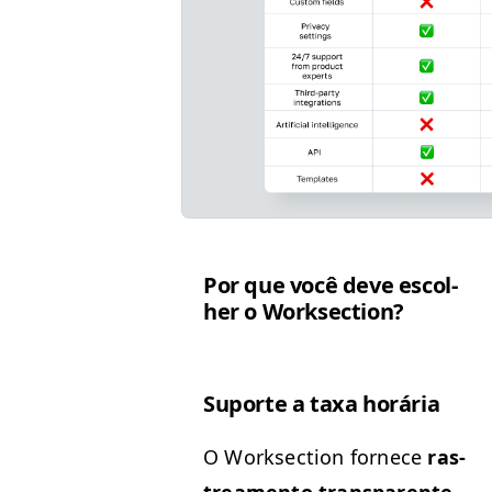
Por que você deve escol­
her o Worksection?
Suporte a taxa horária
O Work­sec­tion fornece
ras­
trea­men­to trans­par­ente