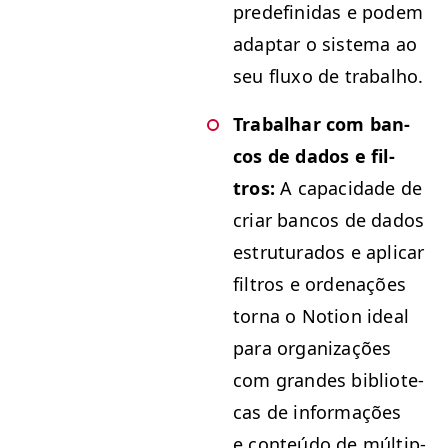
pre­definidas e podem
adap­tar o sis­tema ao
seu fluxo de trabalho.
Tra­bal­har com ban­
cos de dados e fil­
tros:
A capaci­dade de
cri­ar ban­cos de dados
estru­tu­ra­dos e aplicar
fil­tros e orde­nações
tor­na o Notion ide­al
para orga­ni­za­ções
com grandes bib­liote­
cas de infor­mações
e con­teú­do de múlti­p­