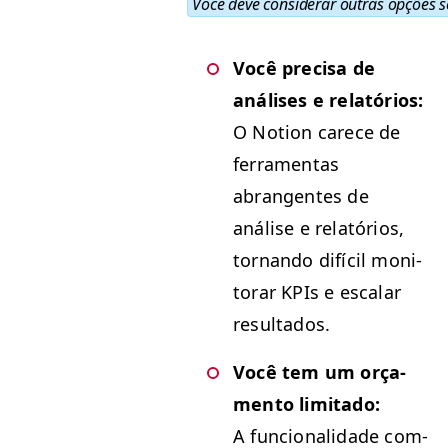
Você deve con­sid­er­ar out­ras opções s
Você pre­cisa de
anális­es e relatórios:
O Notion carece de
fer­ra­men­tas
abrangentes de
análise e relatórios,
tor­nan­do difí­cil mon­i­
torar KPIs e escalar
resultados.
Você tem um orça­
men­to lim­i­ta­do:
A fun­cional­i­dade com­