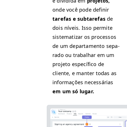
é divi­di­da em
pro­je­tos,
onde você pode definir
tare­fas e subtare­fas
de
dois níveis. Isso per­mite
sis­tem­ati­zar os proces­sos
de um depar­ta­men­to sep­a­
ra­do ou tra­bal­har em um
pro­je­to especí­fi­co de
cliente, e man­ter todas as
infor­mações necessárias
em um só lugar.