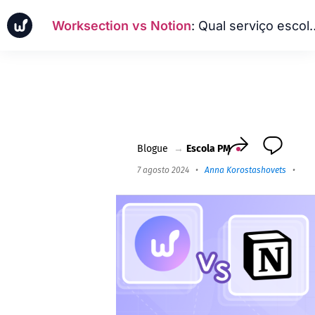
Worksection vs Notion
: Qual serviço escolher para o trabalho
Notícias
Casos de negócios
Escola PM
Worksection Next
Blogue
→
Escola PM
7 agosto 2024
•
Anna Korostashovets
•
6 m