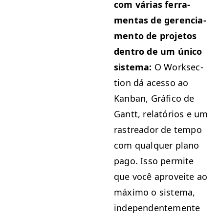
com várias fer­ra­
men­tas de geren­ci­a­
men­to de pro­je­tos
den­tro de um úni­co
sis­tema:
O Work­sec­
tion dá aces­so ao
Kan­ban, Grá­fi­co de
Gantt, relatórios e um
ras­treador de tem­po
com qual­quer plano
pago. Isso per­mite
que você aproveite ao
máx­i­mo o sis­tema,
inde­pen­den­te­mente