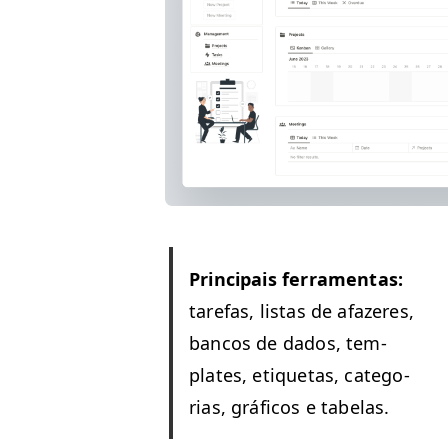
Prin­ci­pais fer­ra­men­tas:
tare­fas, lis­tas de afaz­eres,
ban­cos de dados, tem­
plates, eti­que­tas, cat­e­go­
rias, grá­fi­cos e tabelas.