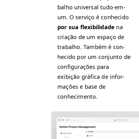
bal­ho uni­ver­sal tudo-em-
um. O serviço é con­heci­do
por sua flex­i­bil­i­dade
na
cri­ação de um espaço de
tra­bal­ho. Tam­bém é con­
heci­do por um con­jun­to de
con­fig­u­rações para
exibição grá­fi­ca de infor­
mações e base de
conhecimento.