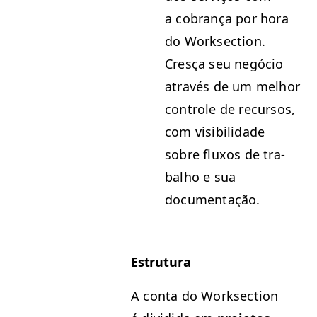
a cobrança por hora
do Work­sec­tion.
Cresça seu negó­cio
através de um mel­hor
con­t­role de recur­sos,
com vis­i­bil­i­dade
sobre flux­os de tra­
bal­ho e sua
documentação.
Estru­tu­ra
A con­ta do Work­sec­tion