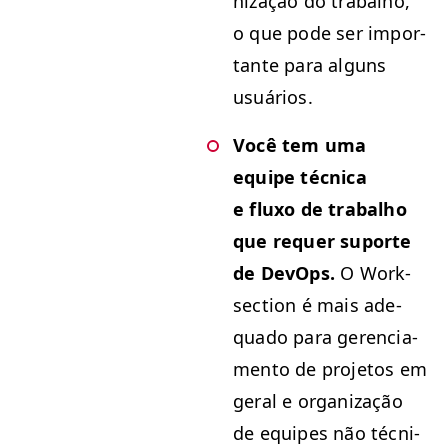
ni­za­ção do tra­bal­ho,
o que pode ser impor­
tante para alguns
usuários.
Você tem uma
equipe téc­ni­ca
e fluxo de tra­bal­ho
que requer suporte
de DevOps.
O Work­
sec­tion é mais ade­
qua­do para geren­ci­a­
men­to de pro­je­tos em
ger­al e orga­ni­za­ção
de equipes não téc­ni­