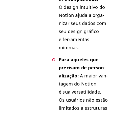
O design intu­iti­vo do
Notion aju­da a orga­
ni­zar seus dados com
seu design grá­fi­co
e fer­ra­men­tas
mínimas.
Para aque­les que
pre­cisam de per­son­
al­iza­ção:
A maior van­
tagem do Notion
é sua ver­sa­til­i­dade.
Os usuários não estão
lim­i­ta­dos a estru­turas