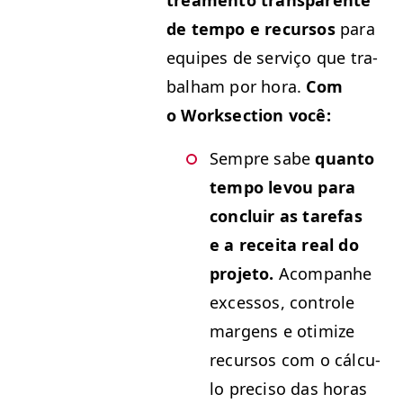
de tem­po e recur­sos
para
equipes de serviço que tra­
bal­ham por hora.
Com
o Work­sec­tion você:
Sem­pre sabe
quan­to
tem­po lev­ou para
con­cluir as tare­fas
e a recei­ta real do
pro­je­to.
Acom­pan­he
exces­sos, con­t­role
mar­gens e otimize
recur­sos com o cál­cu­
lo pre­ciso das horas