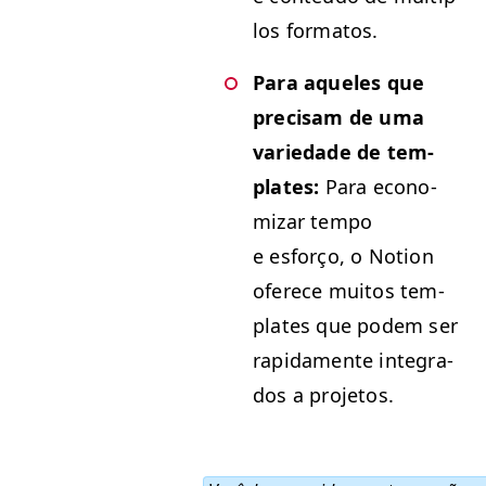
los formatos.
Para aque­les que
pre­cisam de uma
var­iedade de tem­
plates:
Para econ­o­
mizar tem­po
e esforço, o Notion
ofer­ece muitos tem­
plates que podem ser
rap­i­da­mente inte­gra­
dos a projetos.