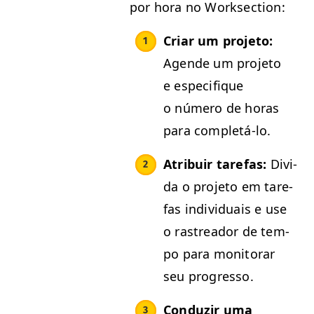
por hora no Worksection:
Cri­ar um pro­je­to:
Agende um pro­je­to
e especi­fique
o número de horas
para completá-lo.
Atribuir tare­fas:
Divi­
da o pro­je­to em tare­
fas indi­vid­u­ais e use
o ras­treador de tem­
po para mon­i­torar
seu progresso.
Con­duzir uma