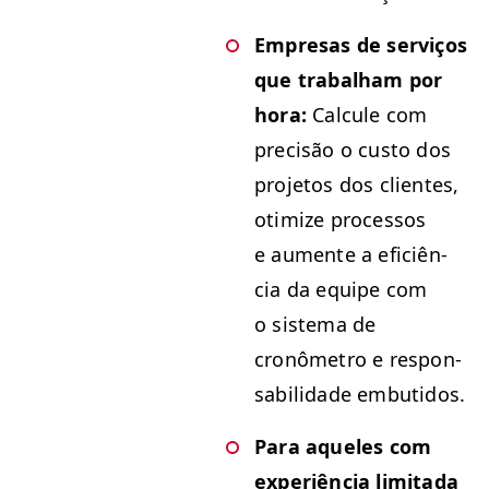
Empre­sas de serviços
que tra­bal­ham por
hora:
Cal­cule com
pre­cisão o cus­to dos
pro­je­tos dos clientes,
otimize proces­sos
e aumente a efi­ciên­
cia da equipe com
o sis­tema de
cronômetro e respon­
s­abil­i­dade embutidos.
Para aque­les com
exper­iên­cia lim­i­ta­da