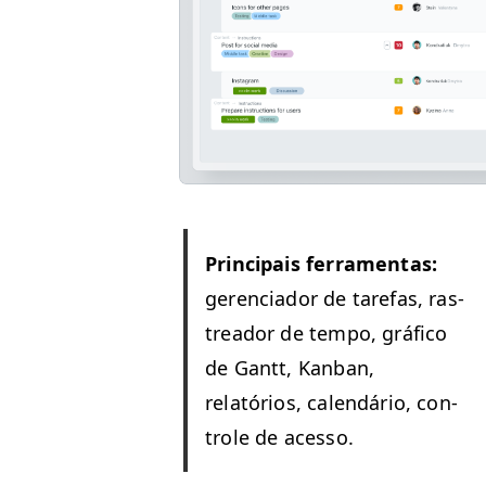
Prin­ci­pais fer­ra­men­tas:
geren­ci­ador de tare­fas, ras­
treador de tem­po, grá­fi­co
de Gantt, Kan­ban,
relatórios, cal­endário, con­
t­role de acesso.