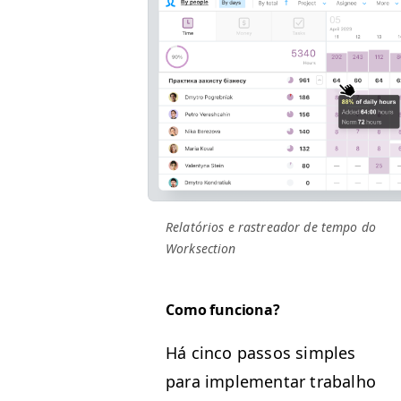
Relatórios e ras­treador de tem­po do
Worksection
Como fun­ciona?
Há cin­co pas­sos sim­ples
para imple­men­tar tra­bal­ho