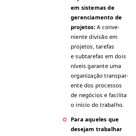
em sis­temas de
geren­ci­a­men­to de
pro­je­tos:
A con­ve­
niente divisão em
pro­je­tos, tare­fas
e subtare­fas em dois
níveis garante uma
orga­ni­za­ção trans­par­
ente dos proces­sos
de negó­cios e facili­ta
o iní­cio do trabalho.
Para aque­les que
dese­jam tra­bal­har