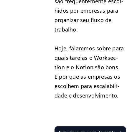
são fre­quente­mente escol­
hi­dos por empre­sas para
orga­ni­zar seu fluxo de
trabalho.
Hoje, falare­mos sobre para
quais tare­fas o Work­sec­
tion e o Notion são bons.
E por que as empre­sas os
escol­hem para escal­a­bil­i­
dade e desenvolvimento.