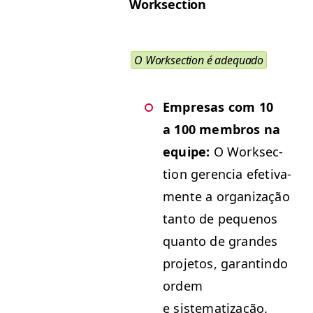
Work­sec­tion
O Work­sec­tion é adequado
Empre­sas com 10
a 100 mem­bros na
equipe:
O Work­sec­
tion geren­cia efe­ti­va­
mente a orga­ni­za­ção
tan­to de pequenos
quan­to de grandes
pro­je­tos, garan­ti­n­do
ordem
e sistematização.