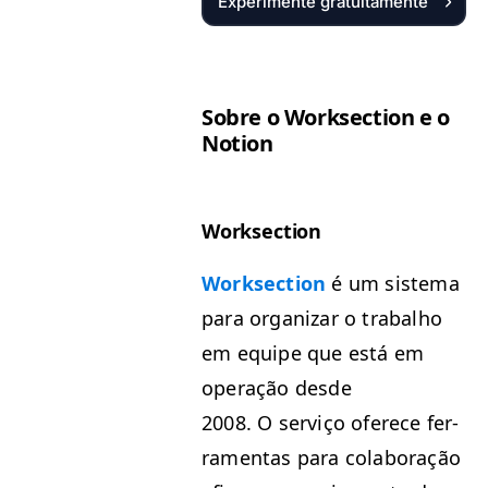
Experimente gratuitamente
Sobre o Work­sec­tion e o
Notion
Work­sec­tion
Work­sec­tion
é um sis­tema
para orga­ni­zar o tra­bal­ho
em equipe que está em
oper­ação des­de
2008. O serviço ofer­ece fer­
ra­men­tas para colab­o­ração