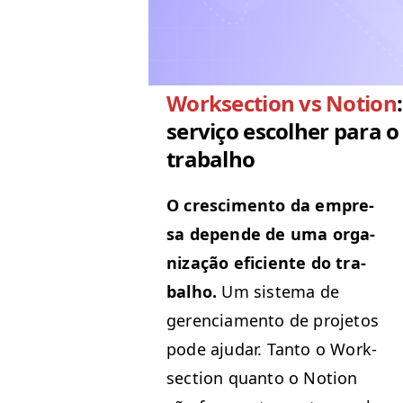
Worksection vs Notion
serviço escolher para o
trabalho
O cresci­men­to da empre­
sa depende de uma orga­
ni­za­ção efi­ciente do tra­
bal­ho.
Um sis­tema de
geren­ci­a­men­to de pro­je­tos
pode aju­dar. Tan­to o Work­
sec­tion quan­to o Notion