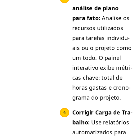
análise de plano
para fato:
Analise os
recur­sos uti­liza­dos
para tare­fas indi­vid­u­
ais ou o pro­je­to como
um todo. O painel
inter­a­ti­vo exibe métri­
c­as chave: total de
horas gas­tas e crono­
gra­ma do projeto.
Cor­ri­gir Car­ga de Tra­
bal­ho:
Use relatórios
autom­a­ti­za­dos para