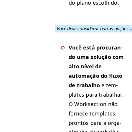
do plano escolhido.
Você deve con­sid­er­ar out­ras opções s
Você está procu­ran­
do uma solução com
alto nív­el de
automação do fluxo
de tra­bal­ho
e tem­
plates para tra­bal­har.
O Work­sec­tion não
fornece tem­plates
pron­tos para a orga­