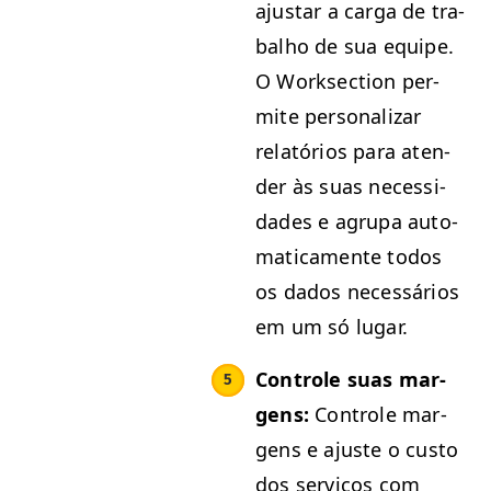
ajus­tar a car­ga de tra­
bal­ho de sua equipe.
O Work­sec­tion per­
mite per­son­alizar
relatórios para aten­
der às suas neces­si­
dades e agru­pa auto­
mati­ca­mente todos
os dados necessários
em um só lugar.
Con­t­role suas mar­
gens:
Con­t­role mar­
gens e ajuste o cus­to
dos serviços com