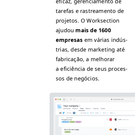
efi­caz, geren­ci­a­men­to de
tare­fas e ras­trea­men­to de
pro­je­tos. O Work­sec­tion
aju­dou
mais de 1600
empre­sas
em várias indús­
trias, des­de mar­ket­ing até
fab­ri­cação, a mel­ho­rar
a efi­ciên­cia de seus proces­
sos de negócios.