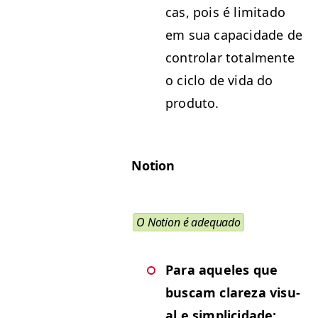
cas, pois é lim­i­ta­do
em sua capaci­dade de
con­tro­lar total­mente
o ciclo de vida do
produto.
Notion
O Notion é adequado
Para aque­les que
bus­cam clareza visu­
al e sim­pli­ci­dade: