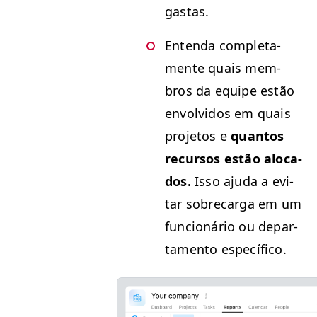
gastas.
Enten­da com­ple­ta­
mente quais mem­
bros da equipe estão
envolvi­dos em quais
pro­je­tos e
quan­tos
recur­sos estão alo­ca­
dos.
Isso aju­da a evi­
tar sobre­car­ga em um
fun­cionário ou depar­
ta­men­to específico.