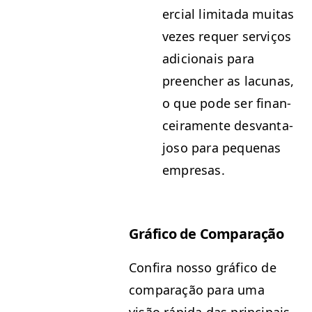
er­cial lim­i­ta­da muitas
vezes requer serviços
adi­cionais para
preencher as lacu­nas,
o que pode ser finan­
ceira­mente desvan­ta­
joso para peque­nas
empresas.
Grá­fi­co de Comparação
Con­fi­ra nos­so grá­fi­co de
com­para­ção para uma
visão ráp­i­da das prin­ci­pais