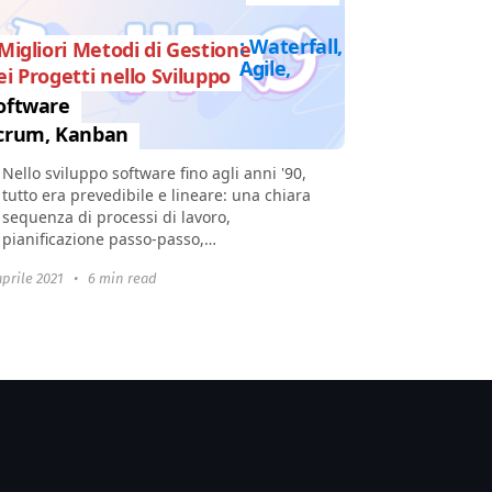
: Waterfall,
 Migliori Metodi di Gestione
Agile,
ei Progetti nello Sviluppo
oftware
crum, Kanban
Nello sviluppo software fino agli anni '90,
tutto era prevedibile e lineare: una chiara
sequenza di processi di lavoro,
pianificazione passo-passo,
documentazione, test e implementazione
aprile 2021
•
6 min read
del prodotto...