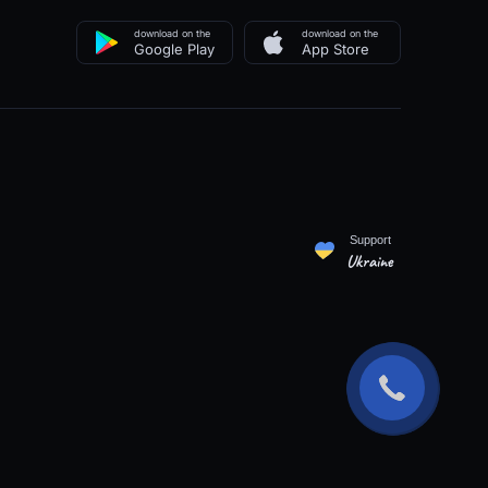
download on the
download on the
Google Play
App Store
Support
Ukraine