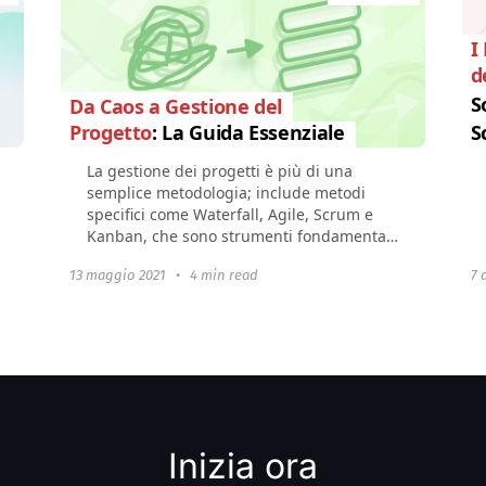
I
d
S
Da Caos a Gestione del
Progetto
: La Guida Essenziale
S
La gestione dei progetti è più di una
semplice metodologia; include metodi
specifici come Waterfall, Agile, Scrum e
Kanban, che sono strumenti fondamentali
per raggiungere gli obiettivi del progetto
13 maggio 2021
•
4 min read
7 
in...
Inizia ora