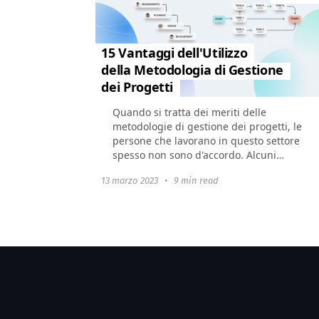
15 Vantaggi dell'Utilizzo
della Metodologia di Gestione
dei Progetti
Quando si tratta dei meriti delle
metodologie di gestione dei progetti, le
persone che lavorano in questo settore
spesso non sono d'accordo. Alcuni
credono che per il successo del prodotto
13 marzo 2023
•
9 min read
finale sia...