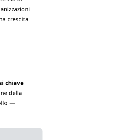
anizzazioni
na crescita
si chiave
ne della
ollo —