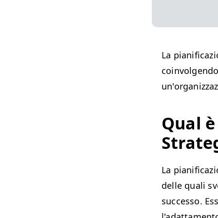
La pianificaz
coinvolgendo 
un'organizza
Qual è 
Strate
La pianificaz
delle quali s
successo. Ess
l'adattamento