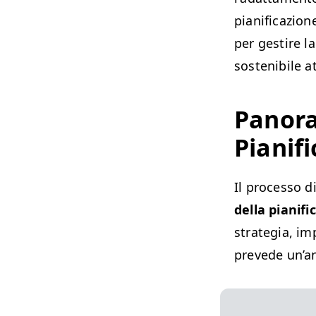
pianificazion
per gestire l
sostenibile a
Panora
Pianif
Il processo d
della pianifi
strategia, im
prevede un’an