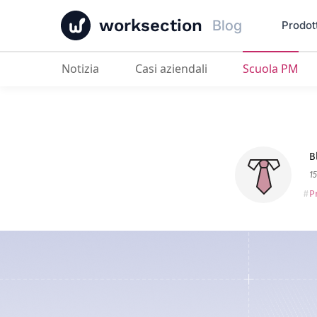
worksection
Blog
Prodot
Notizia
Casi aziendali
Scuola PM
Il Processo di Pianificazione Strat
B
1
P