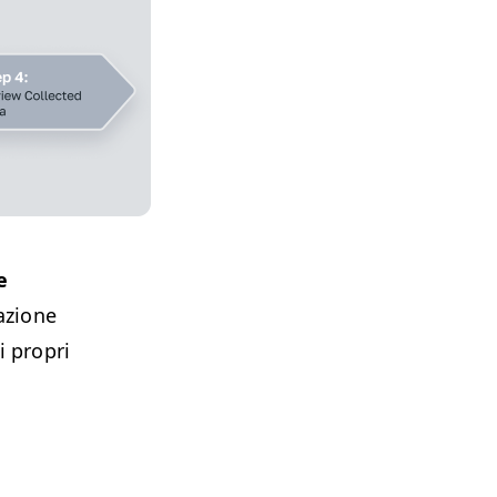
e
azione
i propri