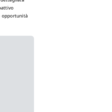
oattivo
le opportunità