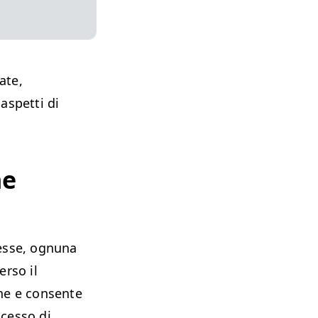
ate,
aspetti di
ne
nesse, ognuna
erso il
one e consente
ocesso di