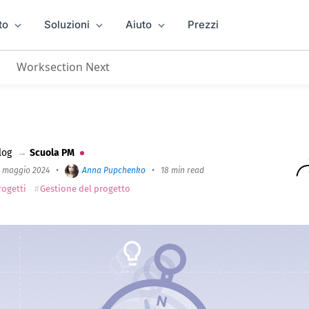
to
Soluzioni
Aiuto
Prezzi
Worksection Next
egica — Capitolo 1
log
→
Scuola PM
5 maggio 2024
•
Anna Pupchenko
•
18 min read
rogetti
Gestione del progetto