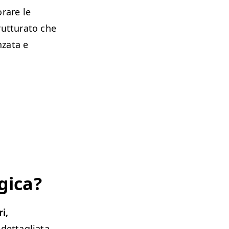
orare le
trutturato che
nzata e
gica?
i,
 dettagliata