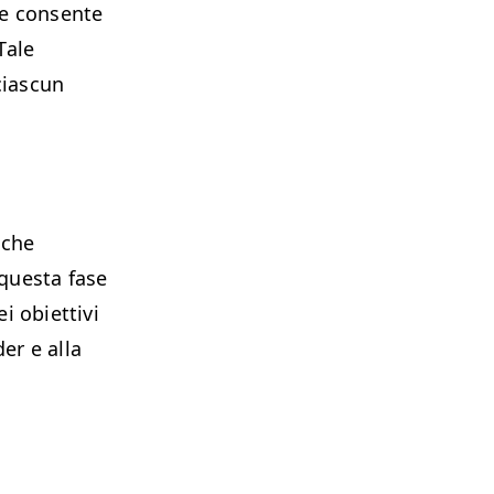
he consente
Tale
ciascun
 che
questa fase
i obiettivi
er e alla