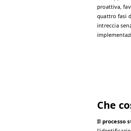
proattiva, fa
quattro fasi 
intreccia sen
implementazi
Che cos
Il processo s
l'identificaz