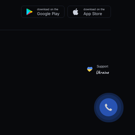
download on the
download on the
Google Play
App Store
Support
Ukraine