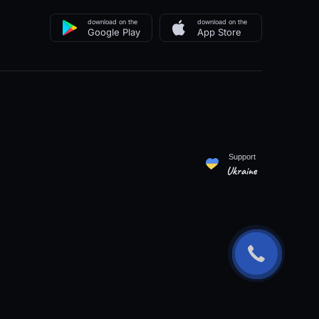
download on the
download on the
Google Play
App Store
Support
Ukraine