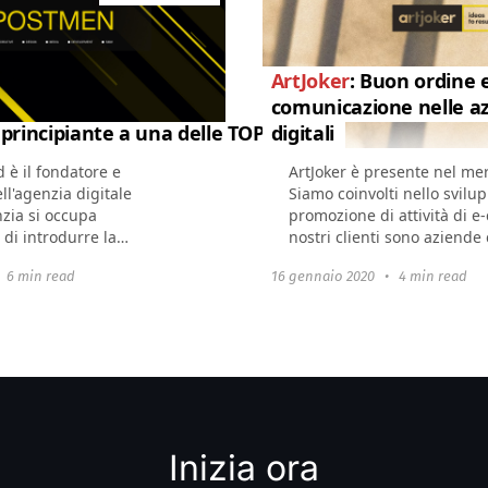
ArtJoker
: Buon ordine 
comunicazione nelle a
 principiante a una delle TOP agenzie digitali dell'Uc
digitali
 è il fondatore e
ArtJoker è presente nel mer
ll'agenzia digitale
Siamo coinvolti nello svilup
zia si occupa
promozione di attività di e-commerce. I
di introdurre la
nostri clienti sono aziende
digitale, implementare
Group, PepsiCo, ossia mar
•
6 min read
16 gennaio 2020
•
4 min read
eting complessi e
Toshiba, Pepsi, così come F
Prostor, ecc.
Inizia ora