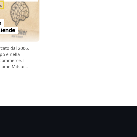
e
ziende
raina.
cato dal 2006.
po e nella
 come Mitsui
chi come
reshline,