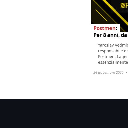
Postmen
:
Per 8 anni, da
Yaroslav Vedmid
responsabile de
Postmen. L'agen
essenzialmente 
comunicazione 
24 novembre 2020
compiti di mark
strategie...