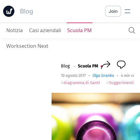
Blog
Join
Notizia
Casi aziendali
Scuola PM
Collo di bottiglia
: come evitare il fallimento aziendale
Worksection Next
Blog
→
Scuola PM
10 agosto 2017
•
Olga Granko
•
4 min read
diagramma di Gantt
Suggerimenti e t