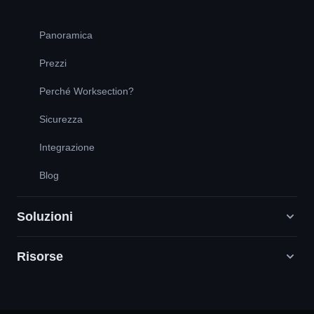
Panoramica
Prezzi
Perché Worksection?
Sicurezza
Integrazione
Blog
Soluzioni
Risorse
Agenzie di marketing digitale
PR/HR/Creatività/Consulenza
Supporto
Società di prodotto