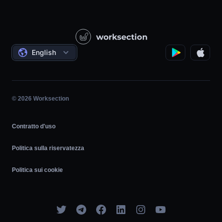
Base di conoscenza
Costruzione
Videolezioni
Progetti governativi/sociali
Accordi
English
Gestione del progetto
Programma di affiliazione
Lavoro orario
Agile
© 2026 Worksection
Contratto d'uso
Politica sulla riservatezza
Politica sui cookie