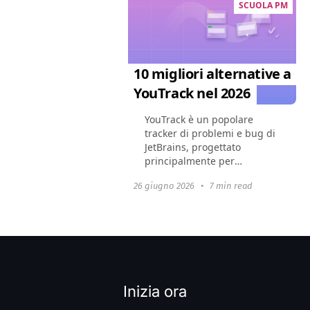
SCUOLA PM
10 migliori alternative a
YouTrack nel 2026
YouTrack è un popolare
tracker di problemi e bug di
JetBrains, progettato
principalmente per
sviluppatori e team Agile.
26 giugno 2026
•
7 min read
Tuttavia, nel 2026 il mercato
offre dozzine di piattaforme
flessibili che spesso...
Inizia ora