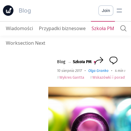
Blog
Join
Wiadomości
Przypadki biznesowe
Szkoła PM
Wąskie gardło
: Jak unikać porażki w biznesie
Worksection Next
Blog
→
Szkoła PM
10 sierpnia 2017
•
Olga Granko
•
4 min rea
Wykres Gantta
Wskazówki i porady