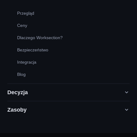
Przegląd
Ceny
Dlaczego Worksection?
Bezpieczeństwo
Integracja
Blog
Decyzja
Zasoby
Agencje Digital Marketingu
PR / HR / Kreatywne / Consulting
Infolinia
Firmy Produktowe