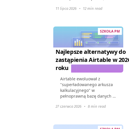
będzie dostępne w 2026
11 lipca 2026
•
12 min read
roku. Pokazuje, jak te
narzędzia mogą zmienić
dynamikę zespołu, poprawić
współpracę i usprawnić...
SZKOŁA PM
Najlepsze alternatywy do
zastąpienia Airtable w 202
roku
Airtable ewoluował z
"superładowanego arkusza
kalkulacyjnego" w
pełnoprawną bazę danych w
chmurze, jednak rosnący
27 czerwca 2026
•
8 min read
zestaw funkcji podniósł ceny.
Wiele firm staje teraz przed
przeciążonym interfejsem,
ograniczeniami...