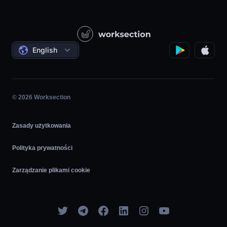
Baza wiedzy
Budownictwo
Samouczki wideo
Projekty Państwowe / Społeczne
Oferty
English
Zarządzanie Projektami
Program partnerski
Praca na Godziny
Agile
© 2026 Worksection
Zasady użytkowania
Polityka prywatności
Zarządzanie plikami cookie