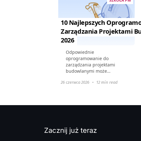
SZKOŁA PM
10 Najlepszych Oprogram
Zarządzania Projektami 
2026
Odpowiednie
oprogramowanie do
zarządzania projektami
budowlanymi może
usprawnić procesy, poprawić
26 czerwca 2026
•
12 min read
współpracę i zapewnić, że
projekty są realizowane na
czas i w ramach budżetu.
Artykuł ten przedstawia...
Zacznij już teraz