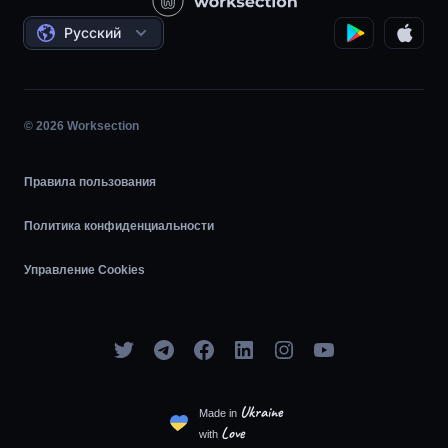
Соглашения
Почасовая работа
Русский
Планировщик задач
Диаграмма Ганта
© 2026 Worksection
Agile
Правила пользования
Политика конфиденциальности
Управление Cookies
Ukraine
Made in
Love
with