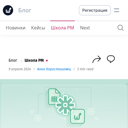
Блог
Регистрация
Новинки
Кейсы
Школа PM
Next
Автоматически назначайте задачи
: Goog
Блог
→
Школа PM
9 апреля 2024
•
Анна Коросташовец
•
3 min read