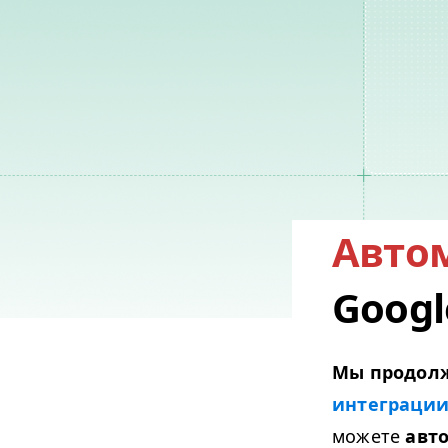
Авто
Googl
Мы продолж
интеграции с
можете
авт