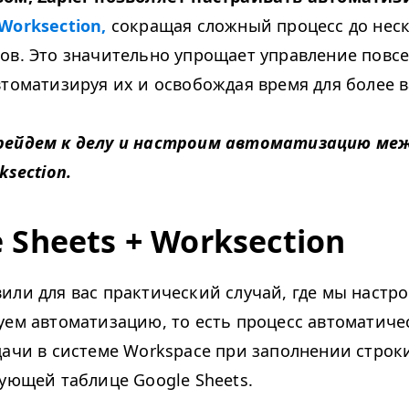
Work­sec­tion,
сокращая сложный процесс до нес
ов. Это значительно упрощает управление пов
втоматизируя их и освобождая время для более 
рейдем к делу и настроим автоматизацию меж
ksection.
 Sheets + Worksection
или для вас практический случай, где мы настр
уем автоматизацию, то есть процесс автоматиче
дачи в системе Work­space при заполнении строк
вующей таблице Google Sheets.