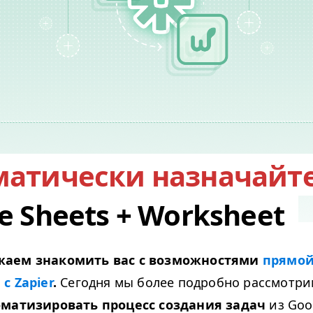
матически назначайте
e Sheets + Worksheet
аем знакомить вас с возможностями
прямо
 Zapi­er
.
Сегодня мы более подробно рассмотрим
оматизировать процесс создания задач
из Goo