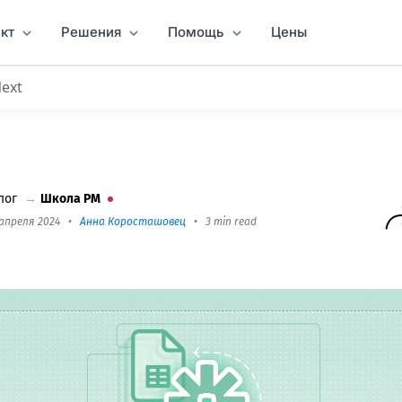
кт
Решения
Помощь
Цены
Next
чи
: Google Sheets + Worksheet
лог
→
Школа PM
 апреля 2024
•
Анна Коросташовец
•
3 min read