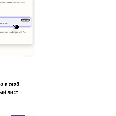
и в свой
ый лист