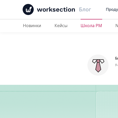
worksection
Блог
Проду
Новинки
Кейсы
Школа PM
Автоматически назначайте зада
Б
9