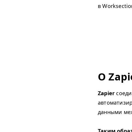
в Work­sec­t
О Zapi­
Zapi­er
соеди
автоматизи
данными ме
Таким обра