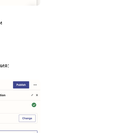
и
вия: