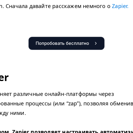
ion. Сначала давайте расскажем немного о
Zapi­er.
Попробовать бесплатно
er
няет различные онлайн-платформы через
рованные процессы (или
“
zap”), позволяя обмени
жду ними.
зом, Zapi­er позволяет настраивать автомати