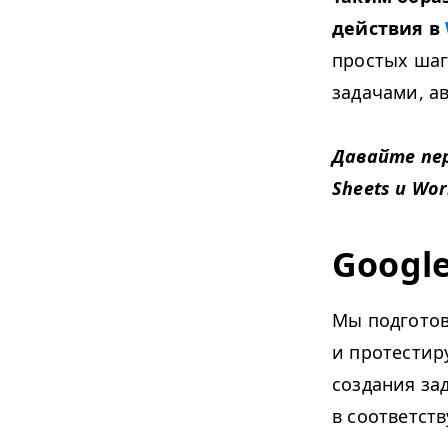
действия в
простых шаг
задачами, а
Давайте пе
Sheets и Wor
Google
Мы подготов
и протестир
создания за
в соответст