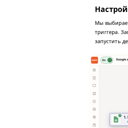
Настрой
Мы выбира
триггера. З
запустить де