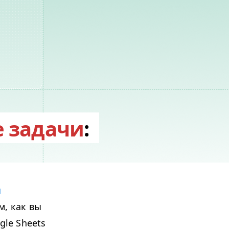
 задачи
:
й
, как вы
gle Sheets