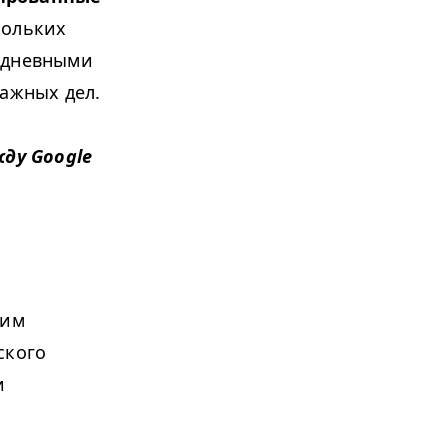
кольких
седневными
важных дел.
ду Google
оим
ского
и