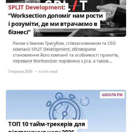
SPLIT Development
:
“Worksection допоміг нам рости
і розуміти, де ми втрачаємо в
бізнесі”
Разом з Іваном Тригубом, співзасновником та СЕО
компанії SPLIT Development, обговорили
становлення його компанії та особливості проєктів,
переваги Worksection порівняно з Jira, а також
проблеми фікс-прайсу...
3 червня 2026
•
4 min read
ШКОЛА PM
ТОП 10 тайм-трекерів для