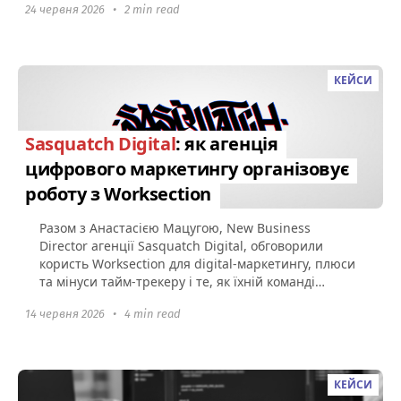
24 червня 2026
•
2 min read
КЕЙСИ
Sasquatch Digital
: як агенція
цифрового маркетингу організовує
роботу з Worksection
Разом з Анастасією Мацугою, New Business
Director агенції Sasquatch Digital, обговорили
користь Worksection для digital-маркетингу, плюси
та мінуси тайм-трекеру і те, як їхній команді
вдається майже повністю...
14 червня 2026
•
4 min read
КЕЙСИ