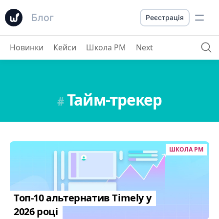
Блог
Реєстрація
Новинки
Кейси
Школа PM
Next
Тайм-трекер
#
ШКОЛА PM
Топ-10 альтернатив Timely у
2026 році