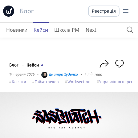
Блог
Реєстрація
Новинки
Кейси
Школа PM
Next
Sasquatch Digital
: як агенція цифрового маркетингу організовує роботу з Worksection
Блог
→
Кейси
14 червня 2026
•
Дмитро Худенко
•
4 min read
Клієнти
Тайм-трекер
Worksection
Управління персон