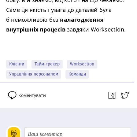
боку. Ми знаємо, від кого і на що чекаємо.
Саме ця якість і увага до деталей була
б неможливою без
налагодження
внутрішніх процесів
завдяки Worksection.
Клієнти
Тайм-трекер
Worksection
Управління персоналом
Команди
Коментувати