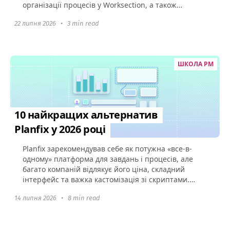
організації процесів у Worksection, а також
порадами щодо того...
22 липня 2026
•
3 min read
ШКОЛА PM
10 найкращих альтернатив
Planfix у 2026 році
Planfix зарекомендував себе як потужна «все-в-
одному» платформа для завдань і процесів, але
багато компаній відлякує його ціна, складний
інтерфейс та важка кастомізація зі скриптами.
Якщо ваша команда...
14 липня 2026
•
8 min read