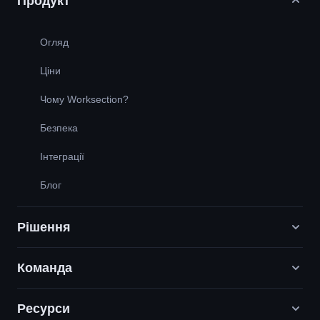
Продукт
Огляд
Ціни
Чому Worksection?
Безпека
Інтеграції
Блог
Рішення
Команда
Digital Маркетинг агенції
PR / HR / Creative / Consulting
Ресурси
Вакансії