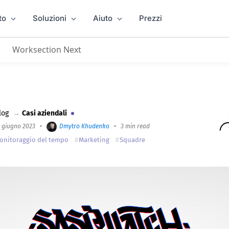
to
Soluzioni
Aiuto
Prezzi
Worksection Next
a di marketing digitale organizza il lavoro con Work
log
→
Casi aziendali
4 giugno 2023
•
Dmytro Khudenko
•
3 min read
onitoraggio del tempo
Marketing
Squadre