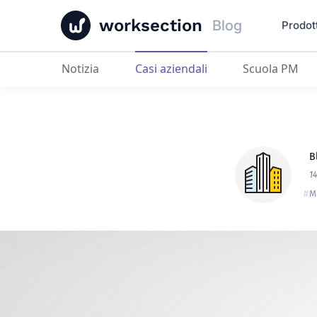
worksection
Blog
Prodot
Notizia
Casi aziendali
Scuola PM
Sasquatch Digital
: Come un'agenzi
B
1
M