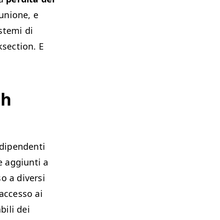
iunione, e
stemi di
ksection. E
ch
 dipendenti
 aggiunti a
o a diversi
 accesso ai
bili dei