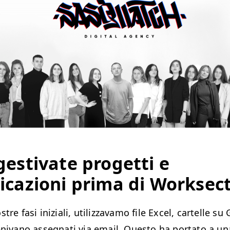
estivate progetti e
cazioni prima di Worksec
tre fasi iniziali, utilizzavamo file Excel, cartelle su
enivano assegnati via email. Questo ha portato a u