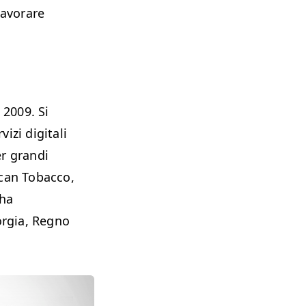
lavorare
 2009. Si
izi digitali
er grandi
ican Tobacco,
 ha
orgia, Regno