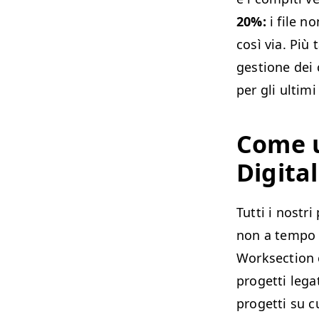
20%:
i file n
così via. Più
gestione dei 
per gli ultim
Come u
Digita
Tutti i nostr
non a tempo 
Worksection c
progetti legat
progetti su c