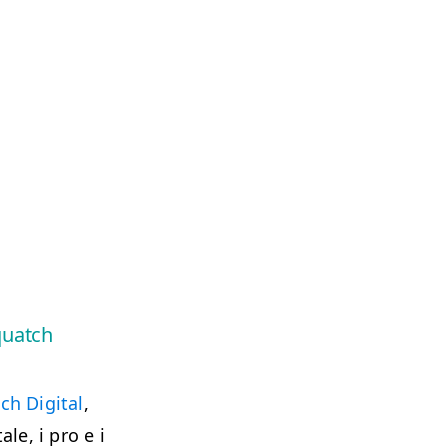
quatch
ch Digital
,
le, i pro e i