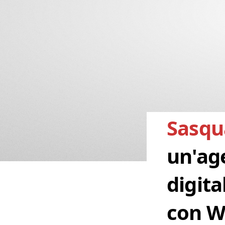
Sasqu
un'ag
digita
con W