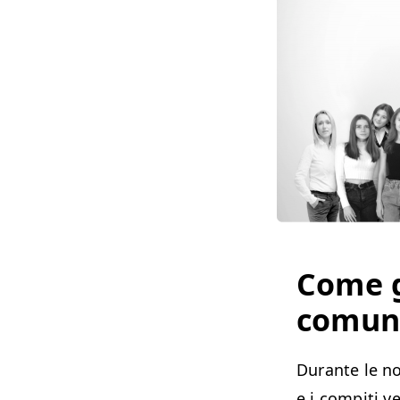
Come g
comuni
Durante le nos
e i compiti v