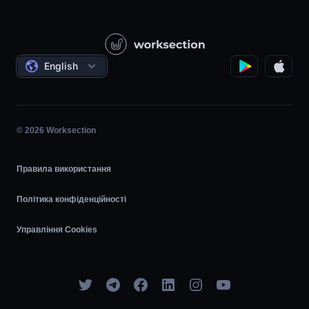
Питання — відповідь
Державні / Соціальні проєкти
Контакти
Відеоуроки
Проєктний менеджмент
Угоди
Погодинка
English
Планувальник задач
Діаграма Ганта
© 2026 Worksection
Agile
Правила використання
Політика конфіденційності
Управління Cookies