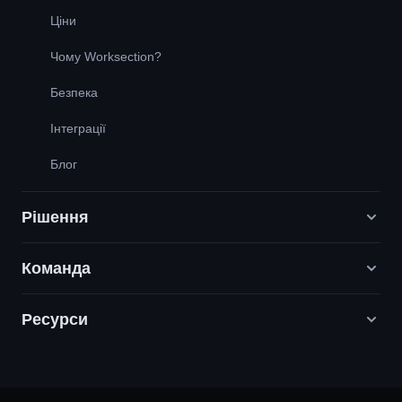
Ціни
Чому Worksection?
Безпека
Інтеграції
Блог
Рішення
Команда
Digital Маркетинг агенції
PR / HR / Creative / Consulting
Ресурси
Вакансії
Продуктові компанії
Наші цінності
Служба підтримки
Будівництво
Партнерська програма