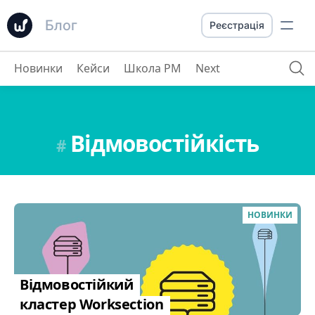
Блог
Реєстрація
Новинки
Кейси
Школа PM
Next
Відмовостійкість
#
НОВИНКИ
Відмовостійкий
кластер Worksection