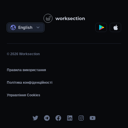
Питання — відповідь
Державні / Соціальні проєкти
Контакти
Відеоуроки
Проєктний менеджмент
Угоди
Погодинка
English
Планувальник задач
Діаграма Ганта
© 2026 Worksection
Agile
Правила використання
Політика конфіденційності
Управління Cookies