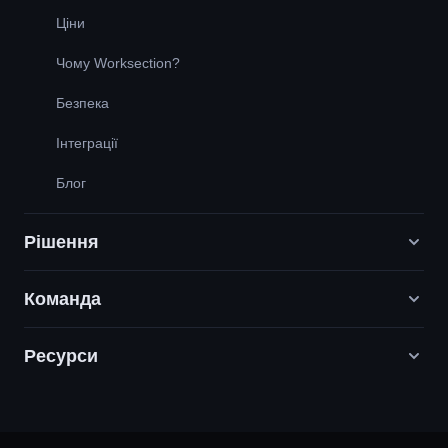
Ціни
Чому Worksection?
Безпека
Інтеграції
Блог
Рішення
Команда
Digital Маркетинг агенції
PR / HR / Creative / Consulting
Ресурси
Вакансії
Продуктові компанії
Наші цінності
Служба підтримки
Будівництво
Партнерська програма