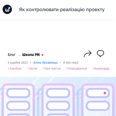
Як контролювати реалізацію проекту
Новинки
Кейси
Школа PM
Next
Блог
→
Школа PM
4 грудня 2023
•
Алiна Кривенець
•
8 min read
Канбан
Звіти
Чек-листи
Планування
Календар