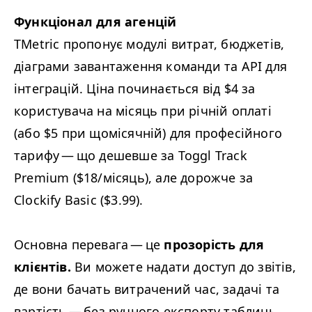
Функціонал для агенцій
TMetric пропонує модулі витрат, бюджетів,
діаграми завантаження команди та
API
для
інтеграцій. Ціна починається від $4 за
користувача на місяць при річній оплаті
(або $5 при щомісячній) для професійного
тарифу — що дешевше за Toggl Track
Premium ($18/​місяць), але дорожче за
Clockify Basic ($3.99).
Основна перевага — це
прозорість для
клієнтів.
Ви можете надати доступ до звітів,
де вони бачать витрачений час, задачі та
вартість — без ручного експорту таблиць.