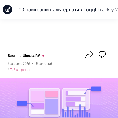
Новинки
Кейси
Школа PM
Next
Блог
→
Школа PM
6 лютого 2026
•
16 min read
Тайм-трекер