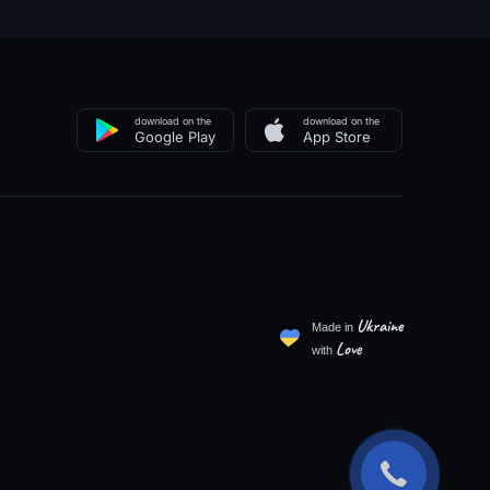
download on the
download on the
Google Play
App Store
Ukraine
Made in
Love
with