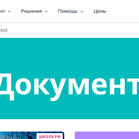
кт
Решения
Помощь
Цены
Next
Докумен
ШКОЛА PM