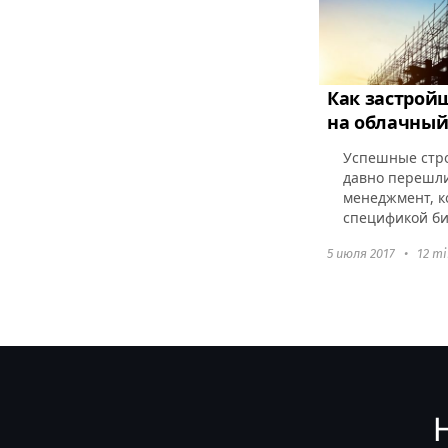
Как застрой
на облачны
Успешные стр
давно перешл
менеджмент, к
спецификой би
(частичным и “
5 июля 2017
•
12 m
недвижимости
командой по...