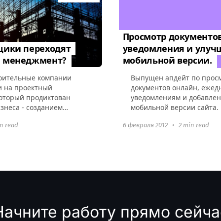
Просмотр документов
щики переходят
уведомления и улуч
й менеджмент?
мобильной версии.
оительные компании
Выпущен апдейт по прос
и на проектный
документов онлайн, еже
оторый продиктован
уведомлениям и добавлен
знеса - созданием
мобильной версии сайта.
под ключ”) объектов
in read
6 февраля 2012
•
2 min read
 отдельной проектной
Начните работу прямо сейча