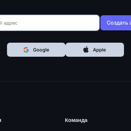
Создать 
Google
Apple
я
Команда