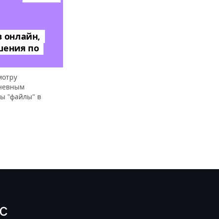
 онлайн,
шения по
мотру
дневным
ы "файлы" в
с