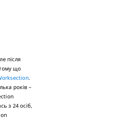
ле після
 тому що
orksection
.
лька років –
ection
ь з 24 осіб,
ion