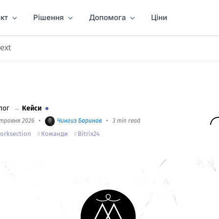
кт
Рішення
Допомога
Ціни
Next
рікс24 за два тижні
лог
→
Кейси
 травня 2026
•
Чингиз Баринов
•
3 min read
orksection
Команди
Bitrix24