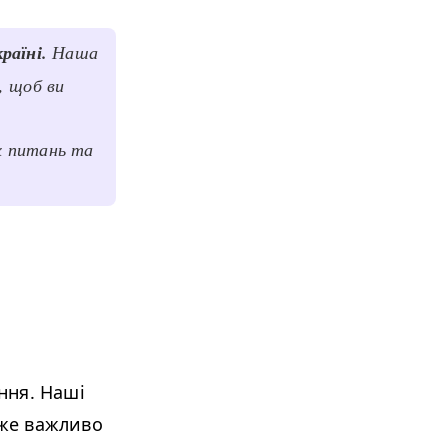
раїні.
Наша
, щоб ви
х питань та
ання. Наші
уже важливо