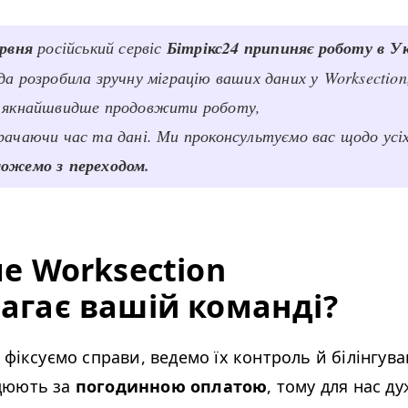
ервня
російський сервіс
Бітрікс24 припиняє роботу в Ук
да розробила зручну міграцію ваших даних у Worksection
 якнайшвидше продовжити роботу,
рачаючи час та дані. Ми проконсультуємо вас щодо усі
ожемо з переходом.
е Worksection
агає вашій команді?
 фіксуємо справи, ведемо їх контроль й білінгув
цюють за
погодинною оплатою
, тому для нас д