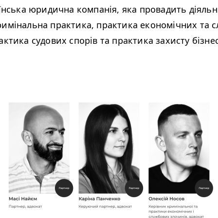
їнська юридична компанія, яка провадить діяльні
римінальна практика, практика економічних та 
актика судових спорів та практика захисту бізне