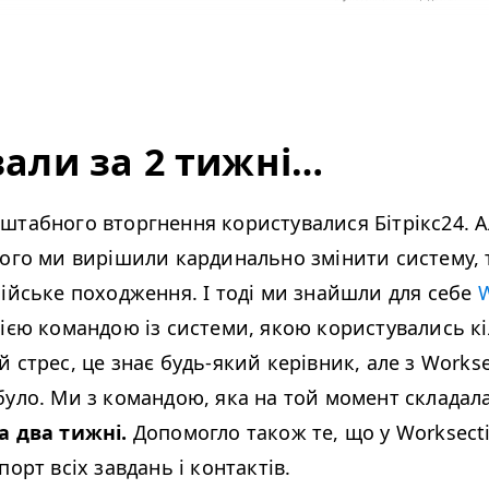
вали за 2 тижні…
штабного вторгнення користувалися Бітрікс24. А
того ми вирішили кардинально змінити систему,
сійське походження. І тоді ми знайшли для себе
W
ією командою із системи, якою користувались кі
 стрес, це знає будь-який керівник, але з Works
уло. Ми з командою, яка на той момент складалас
а два тижні.
Допомогло також те, що у Worksect
порт всіх завдань і контактів.