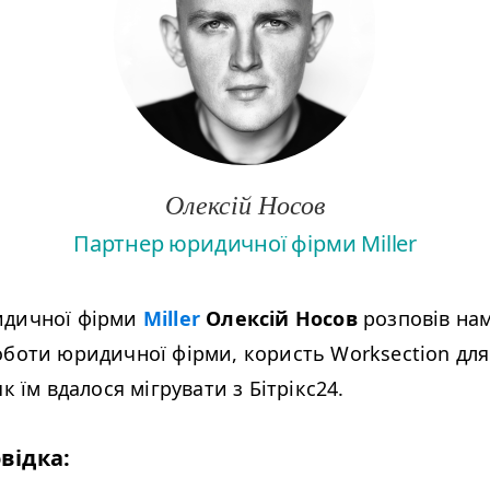
Олексій Носов
Партнер юридичної фірми Miller
идичної фірми
Miller
Олексій Носов
розповів на
оботи юридичної фірми, користь Worksection для
як їм вдалося мігрувати з Бітрікс24.
відка: