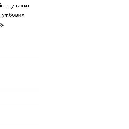
сть у таких
службових
су.