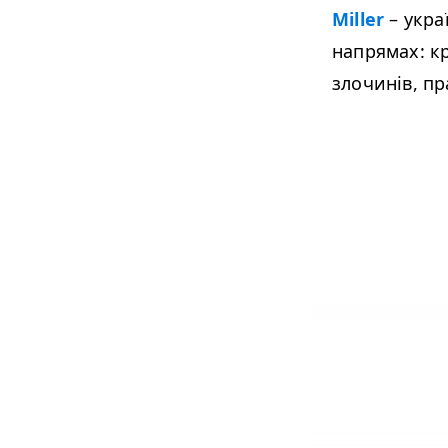
Miller
– укра
напрямах: к
злочинів, пр