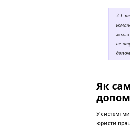
З
1 ч
коман
могли
не вт
допом
Як сам
допом
У системі ми
юристи пра