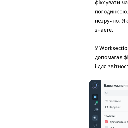
фіксувати ча
погодинкою.
незручно. Я
знаєте.
У Worksectio
допомагає ф
і для звітност