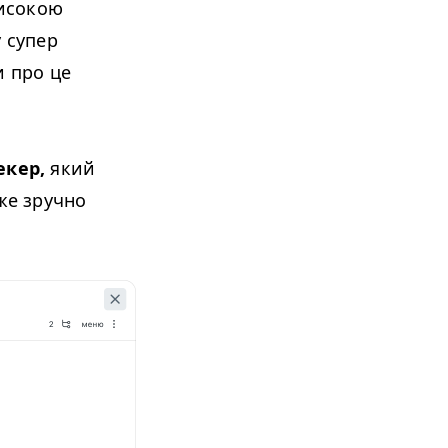
високою
 супер
и про це
екер,
який
же зручно