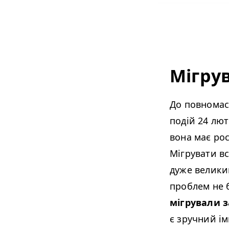
Мігру
До повномас
подій 24 лю
вона має ро
Мігрувати вс
дуже великий
проблем не б
мігрували з
є зручний ім