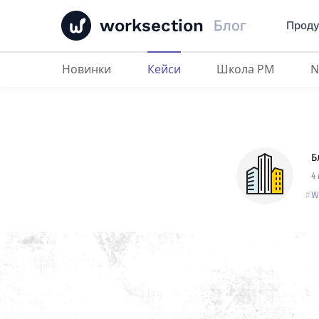
worksection
Блог
Проду
Новинки
Кейси
Школа PM
Miller
: як юристи мігрували з Біт
Б
4
W