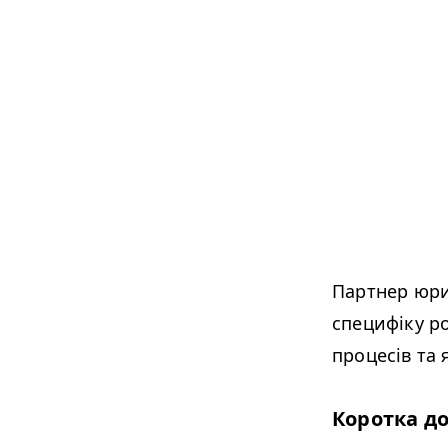
Партнер юр
специфіку р
процесів та 
Коротка до