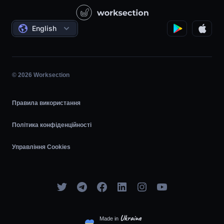
Відеоуроки
Проєктний менеджмент
Угоди
Погодинка
English
Планувальник задач
Діаграма Ганта
© 2026 Worksection
Agile
Правила використання
Політика конфіденційності
Управління Cookies
Ukraine
Made in