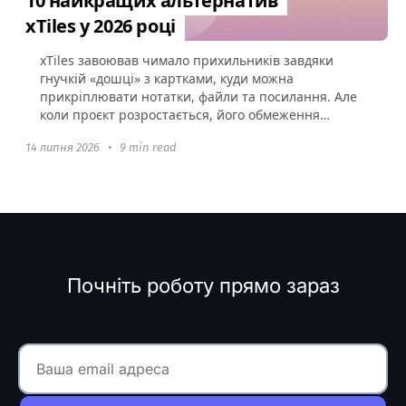
10 найкращих альтернатив
xTiles у 2026 році
xTiles завоював чимало прихильників завдяки
гнучкій «дошці» з картками, куди можна
прикріплювати нотатки, файли та посилання. Але
коли проєкт розростається, його обмеження
стають очевидними: неглибока...
14 липня 2026
•
9 min read
Почніть роботу прямо зараз