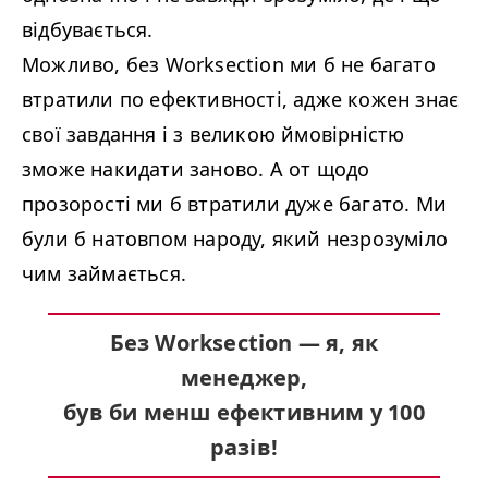
відбувається.
Можливо, без Worksection ми б не багато
втратили по ефективності, адже кожен знає
свої завдання і з великою ймовірністю
зможе накидати заново. А от щодо
прозорості ми б втратили дуже багато. Ми
були б натовпом народу, який незрозуміло
чим займається.
Без Worksection 
— я, як
менеджер,
був би менш ефективним у
100
разів!