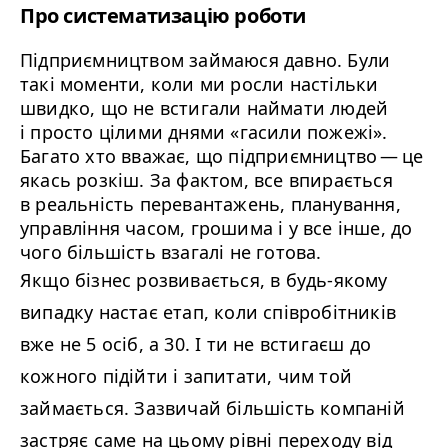
Про систематизацію роботи
Підприємництвом займаюся давно. Були
такі моменти, коли ми росли настільки
швидко, що не встигали наймати людей
і просто цілими днями «гасили пожежі».
Багато хто вважає, що підприємництво — це
якась розкіш. За фактом, все впирається
в реальність перевантажень, планування,
управління часом, грошима і у все інше, до
чого більшість взагалі не готова.
Якщо бізнес розвивається, в будь-якому
випадку настає етап, коли співробітників
вже не
5
осіб, а
30
. І ти не встигаєш до
кожного підійти і запитати, чим той
займається. Зазвичай більшість компаній
застряє саме на цьому рівні переходу від