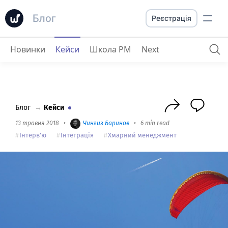
Блог
Реєстрація
Новинки
Кейси
Школа PM
Next
Євген Некоз
: досвід засновника найбільшї спільноти SEO-фахівців SEMPRO
Блог
→
Кейси
13 травня 2018
•
Чингиз Баринов
•
6 min read
Інтерв'ю
Інтеграція
Хмарний менеджмент