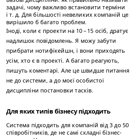
задачі, чому важливо встановити терміни
і т. д. Для більшості невеликих компаній це
вирішило б багато проблем.
Іноді, коли є проекти на
10
–
15
осіб, дратує
надлишок повідомлень. Я можу забути
прибрати нотифікейшн, і вони приходять
усім, хто є в проекті. А багато реагують,
пишуть коментарі. Але це швидше питання
не до системи, а до моєї особистої
дисципліни постановки тасків.
Для яких типів бізнесу підходить
Система підходить для компаній від
3
до
50
співробітників, де не самі складні бізнес-