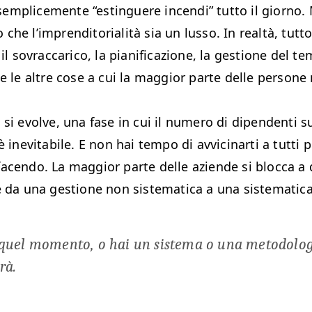
sem­plice­mente
“
estinguere incen­di” tut­to il giorno.
he l’im­pren­di­to­ri­al­ità sia un lus­so. In realtà, tut­t
il sovrac­cari­co, la piani­fi­cazione, la ges­tione del te
e le altre cose a cui la mag­gior parte delle per­sone
 si evolve, una fase in cui il numero di dipen­den­ti 
è inevitabile. E non hai tem­po di avvic­i­nar­ti a tut­ti
acen­do. La mag­gior parte delle aziende si bloc­ca a qu
e da una ges­tione non sis­tem­at­i­ca a una sistematica
quel momen­to, o hai un sis­tema o una metodolo­gi
irà.