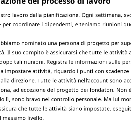
zazione del proces­so di lavoro
s­tro lavoro dal­la piani­fi­cazione. Ogni set­ti­mana, sv
 per coor­dinare i dipen­den­ti, e teni­amo riu­nioni q
bbi­amo nom­i­na­to una per­sona di prog­et­to per super
ità. Il suo com­pi­to è assi­cu­rar­si che tutte le attiv­ità
dopo tali riu­nioni. Reg­is­tra le infor­mazioni sulle p
 a impostare attiv­ità, riguar­do i pun­ti con sca­den­z
 alla direzione. Tutte le attiv­ità nel­l’ac­count sono acce
sona, ad eccezione del prog­et­to dei fonda­tori. Non è
lo lì, sono bra­vo nel con­trol­lo per­son­ale. Ma lui mon­i
assi­cu­ra che tutte le attiv­ità siano impostate, ese­gui­
l mas­si­mo livello.