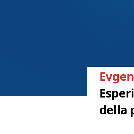
Evgen
Esper
della 