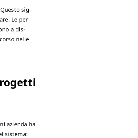
e. Questo sig­
tare. Le per­
dono a dis­
 cor­so nelle
progetti
ni azien­da ha
el sis­tema: