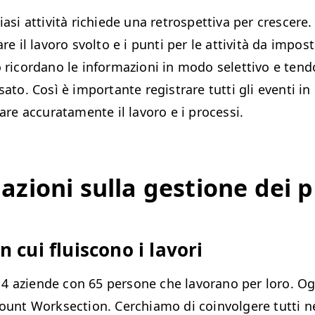
i­asi attiv­ità richiede una ret­ro­spet­ti­va per crescer
­zare il lavoro svolto e i pun­ti per le attiv­ità da impos
o ricor­dano le infor­mazioni in modo selet­ti­vo e ten­
sato. Così è impor­tante reg­is­trare tut­ti gli even­ti in
utare accu­rata­mente il lavoro e i processi.
azioni sul­la ges­tione dei 
n cui fluis­cono i lavori
4 aziende con 65 per­sone che lavo­ra­no per loro. Og
count Work­sec­tion. Cer­chi­amo di coin­vol­gere tut­ti n