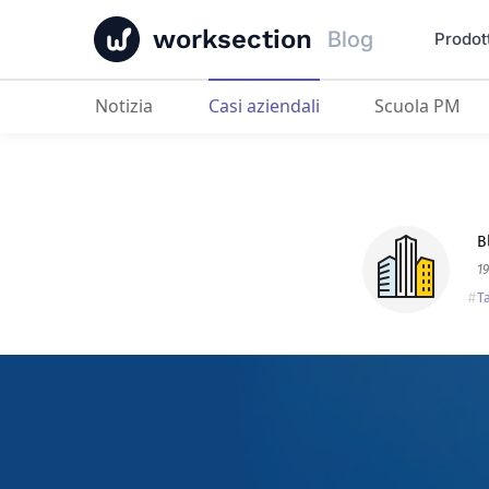
worksection
Blog
Prodot
Notizia
Casi aziendali
Scuola PM
Evgeniy Nekoz
: Esperienza condiv
B
1
T