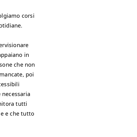
ol­giamo cor­si
uotidiane.
­vi­sion­are
 appa­iano in
er­sone che non
e man­cate, poi
s­si­bili
 nec­es­saria
­to­ra tut­ti
te e che tut­to