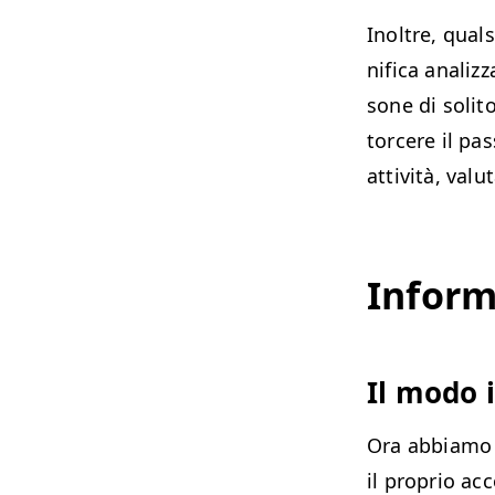
Inoltre, qual­s
nifi­ca anal­iz
sone di soli­t
torcere il pas­
attiv­ità, val­
Infor­m
Il modo i
Ora abbi­amo 
il pro­prio ac