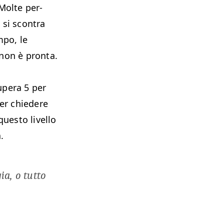
 Molte per­
o si scon­tra
m­po, le
 non è pronta.
supera 5 per
 per chiedere
esto liv­el­lo
.
a, o tut­to