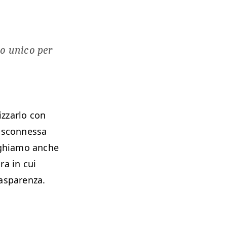
o uni­co per
z­zar­lo con
s­con­nes­sa
eghi­amo anche
ura in cui
trasparenza.