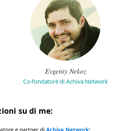
Evgeniy Nekoz
Co-fondatore di Achiva Network
ioni su di me:
­tore e part­ner di
Achi­va Net­work
;