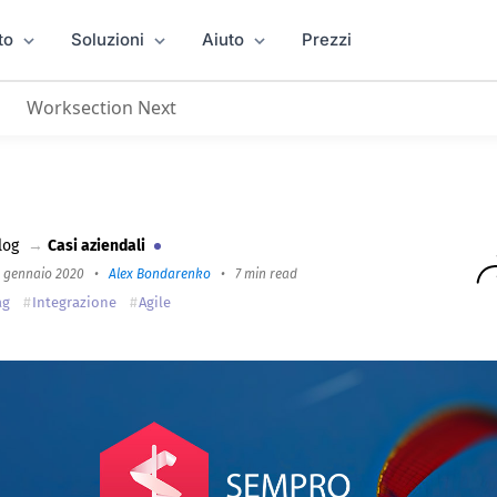
to
Soluzioni
Aiuto
Prezzi
Worksection Next
isa dal Fondatore della principale Comunità di Specia
log
→
Casi aziendali
9 gennaio 2020
•
Alex Bondarenko
•
7 min read
ag
Integrazione
Agile