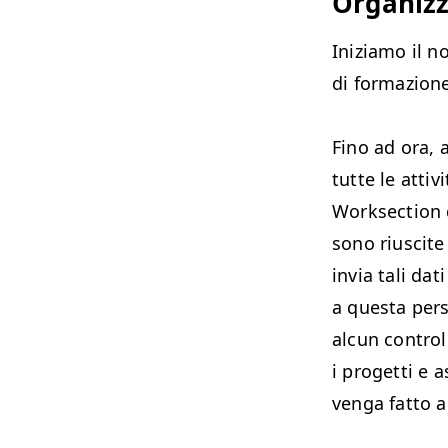
Orga­niz­
Iniziamo il no
di for­mazione
Fino ad ora, a
tutte le attiv­
Work­sec­tion 
sono rius­cite
invia tali dati
a ques­ta per­
alcun con­trol­
i prog­et­ti e 
ven­ga fat­to a