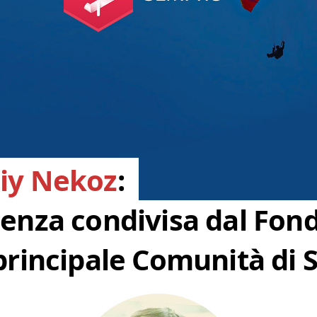
iy Nekoz
:
ienza condivisa dal Fon
principale Comunità di S