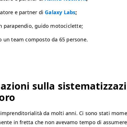
­tore e part­ner di
Galaxy Labs
;
 para­pen­dio, gui­do motociclette;
co un team com­pos­to da 65 persone.
azioni sul­la sis­tem­atiz­za
voro
mpren­di­to­ri­al­ità da molti anni. Ci sono sta­ti momen
­mente in fret­ta che non ave­va­mo tem­po di assumere