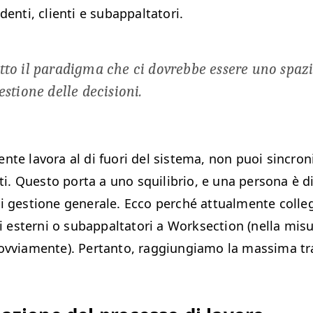
­den­ti, cli­en­ti e subappaltatori.
­to il par­a­dig­ma che ci dovrebbe essere uno spazi
es­tione delle decisioni.
nte lavo­ra al di fuori del sis­tema, non puoi sin­croni
isti. Questo por­ta a uno squilib­rio, e una per­sona è di
di ges­tione gen­erale. Ecco per­ché attual­mente col­l
n­ti esterni o sub­ap­pal­ta­tori a Work­sec­tion (nel­la mis
ovvi­a­mente). Per­tan­to, rag­giun­giamo la mas­si­ma 