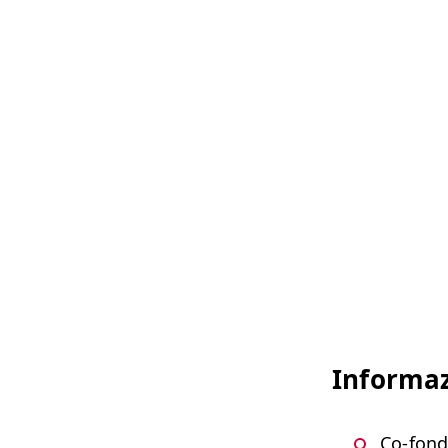
Infor­maz
Co-fonda