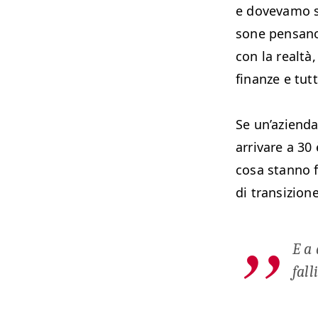
e dove­va­mo 
sone pen­sano c
con la realtà, 
finanze e tutt
Se un’azien­da
arrivare a 30 
cosa stan­no f
di tran­sizion
E a 
fall