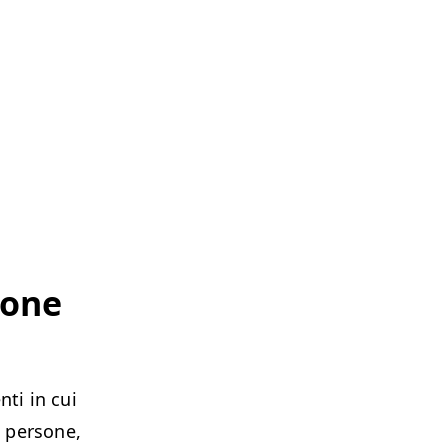
zione
­ti in cui
 per­sone,