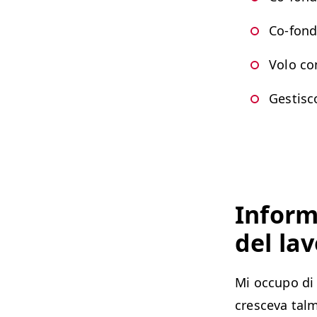
Co-fonda
Volo con
Gestis­
Infor­m
del la
Mi occupo di i
cresce­va tal