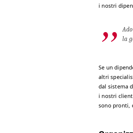
i nos­tri dipen
Adot
la g
Se un dipen­de
altri spe­cial­
dal sis­tema 
i nos­tri cli­e
sono pron­ti, 