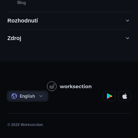
Blog
Rozhodnutí
Zdroj
Agentury digitálního marketingu
PR / HR / Kreativní / Poradenství
Podpůrná služba
Potravinářské společnosti
Otázka - odpověď
Konstrukce
Video tutoriály
Státní / Sociální projekty
Dohody
English
Řízení projektů
Partnerský program
Hodina
Agilní
© 2026 Worksection