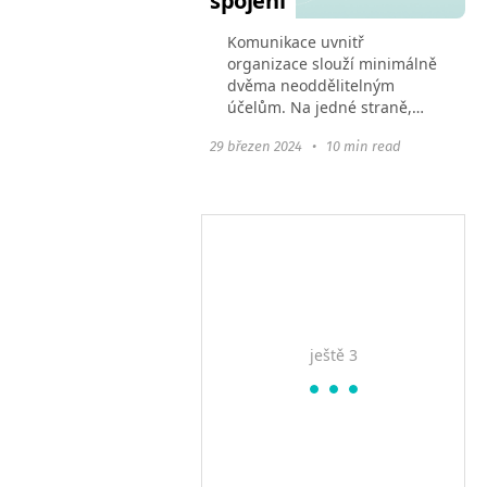
spojení
Komunikace uvnitř
organizace slouží minimálně
dvěma neoddělitelným
účelům. Na jedné straně,
bez pohodlné interakce,
29 březen 2024
•
10 min read
není možné vytvořit
harmonické vnitřní týmové
prostředí. Na druhé straně,
bez výměny...
ještě 3