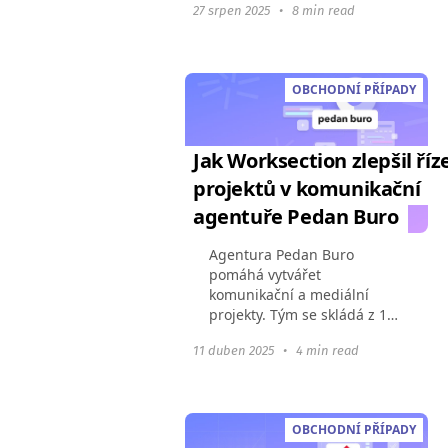
27 srpen 2025
•
8 min read
jen vyměňováním informací
prostřednictvím chatů, e-
mailů a messengerů...
OBCHODNÍ PŘÍPADY
Jak Worksection zlepšil říz
projektů v komunikační
agentuře Pedan Buro
Agentura Pedan Buro
pomáhá vytvářet
komunikační a mediální
projekty. Tým se skládá z 15
zaměstnanců a přibližně 10
11 duben 2025
•
4 min read
dodavatelů. Kromě
komerčních projektů
společnost realizuje vlastní
sociální iniciativy...
OBCHODNÍ PŘÍPADY