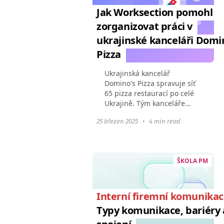
Jak Worksection pomohl
zorganizovat práci v
ukrajinské kanceláři Domi
Pizza
Ukrajinská kancelář
Domino's Pizza spravuje síť
65 pizza restaurací po celé
Ukrajině. Tým kanceláře
koordinuje marketingové
25 březen 2025
•
4 min read
kampaně, IT, HR a provozní
procesy. Aby mohl ústřední
úřad vybudovat dobře
koordinované...
ŠKOLA PM
Interní firemní komunika
Typy komunikace, bariéry 