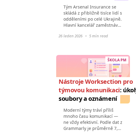
Tým Arsenal Insurance se
skládá z přibližně tisíce lidí s
odděleními po celé Ukrajině.
Hlavní kancelář zaměstnává
více než 150 lidí ve více než
26 leden 2026
•
5 min read
10 odděleních — včetně
právníků, financistů,
účetních, programátorů...
ŠKOLA PM
Nástroje Worksection pro
týmovou komunikaci
: úkol
soubory a oznámení
Moderní týmy tráví příliš
mnoho času komunikací —
ne vždy efektivní. Podle dat z
Grammarly je průměrně 7,5
hodiny týdně promarněno