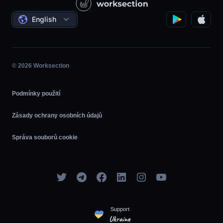
Státní / Sociální projekty
Dohody
English
Řízení projektů
Partnerský program
Hodina
Agilní
© 2026 Worksection
Podmínky použití
Zásady ochrany osobních údajů
Správa souborů cookie
Support
Ukraine