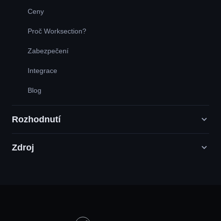
Ceny
Proč Worksection?
Zabezpečení
Integrace
Blog
Rozhodnutí
Zdroj
Agentury digitálního marketingu
PR / HR / Kreativní / Poradenství
Podpůrná služba
Potravinářské společnosti
Otázka - odpověď
Konstrukce
Video tutoriály