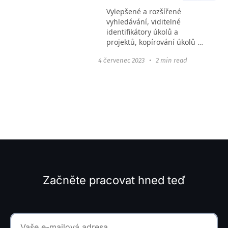
Vylepšené a rozšířené
vyhledávání, viditelné
identifikátory úkolů a
projektů, kopírování úkolů se
stavy a snadný přístup k
4 červenec 2023
•
2 min read
časovačům pro
administrátory týmu.
Začněte pracovat hned teď