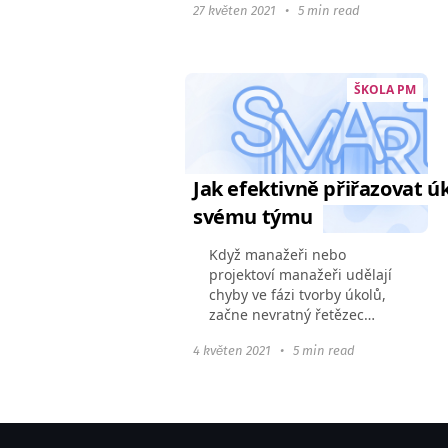
27 květen 2021
•
5 min read
technologický institut
nabízejí alternativní metody.
Proto...
ŠKOLA PM
Jak efektivně přiřazovat ú
svému týmu
Když manažeři nebo
projektoví manažeři udělají
chyby ve fázi tvorby úkolů,
začne nevratný řetězec
událostí: tým nebo jednotliví
4 květen 2021
•
5 min read
členové nerozumí cíli úkolu,
nevidí termíny a necítí
zodpovědnost za výsledek...