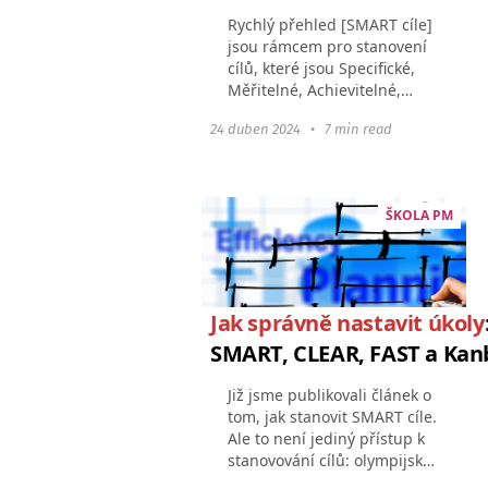
Rychlý přehled [SMART cíle]
jsou rámcem pro stanovení
cílů, které jsou Specifické,
Měřitelné, Achievitelné,
Relativní a Transparentní.
24 duben 2024
•
7 min read
Specifické úkoly jsou jasné a
dobře definované, měřitelné
jsou kvantifikovatelné...
ŠKOLA PM
Jak správně nastavit úkoly
SMART, CLEAR, FAST a Ka
Již jsme publikovali článek o
tom, jak stanovit SMART cíle.
Ale to není jediný přístup k
stanovování cílů: olympijský
vítěz a Massachusettský