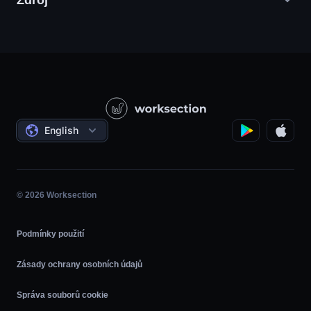
Zdroj
Agentury digitálního marketingu
PR / HR / Kreativní / Poradenství
Podpůrná služba
Potravinářské společnosti
Otázka - odpověď
Konstrukce
Video tutoriály
Státní / Sociální projekty
Dohody
English
Řízení projektů
Partnerský program
Hodina
Agilní
© 2026 Worksection
Podmínky použití
Zásady ochrany osobních údajů
Správa souborů cookie