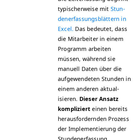
typ­is­cher­weise mit
Stun­
den­er­fas­sungs­blät­tern in
Excel.
Das bedeutet, dass
die Mitar­beit­er in einem
Pro­gramm arbeit­en
müssen, während sie
manuell Dat­en über die
aufgewen­de­ten Stun­den in
einem anderen aktu­al­
isieren.
Dieser Ansatz
kom­pliziert
einen bere­its
her­aus­fordern­den Prozess
der Imple­men­tierung der
Stundenerfassung.