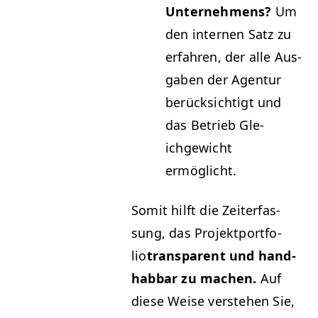
Unternehmens?
Um
den inter­nen Satz zu
erfahren, der alle Aus­
gaben der Agen­tur
berück­sichtigt und
das Betrieb Gle­
ichgewicht
ermöglicht.
Somit hil­ft die Zeit­er­fas­
sung, das Pro­jek­t­port­fo­
lio
trans­par­ent und hand­
hab­bar zu machen.
Auf
diese Weise ver­ste­hen Sie,