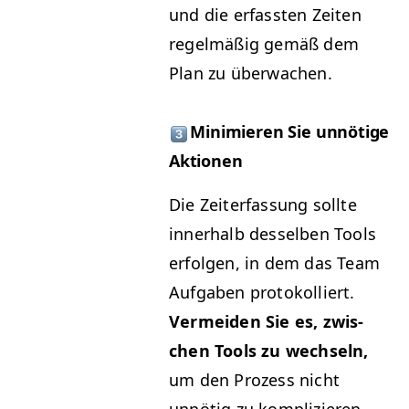
und die erfassten Zeit­en
regelmäßig gemäß dem
Plan zu überwachen.
Min­imieren Sie unnötige
Aktionen
Die Zeit­er­fas­sung sollte
inner­halb des­sel­ben Tools
erfol­gen, in dem das Team
Auf­gaben pro­tokol­liert.
Ver­mei­den Sie es, zwis­
chen Tools zu wech­seln,
um den Prozess nicht