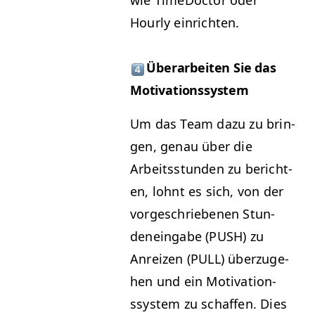
wie Time­Doc­tor oder
Hourly einrichten.
Über­ar­beit­en Sie das
Motivationssystem
Um das Team dazu zu brin­
gen, genau über die
Arbeitsstun­den zu bericht­
en, lohnt es sich, von der
vorgeschriebe­nen Stun­
deneingabe (
PUSH
) zu
Anreizen (
PULL
) überzuge­
hen und ein Moti­va­tion­
ssys­tem zu schaf­fen. Dies