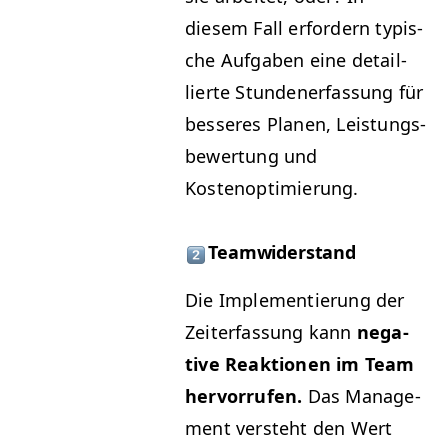
diesem Fall erfordern typ­is­
che Auf­gaben eine detail­
lierte Stun­den­er­fas­sung für
besseres Pla­nen, Leis­tungs­
be­w­er­tung und
Kostenoptimierung.
Teamwiderstand
Die Imple­men­tierung der
Zeit­er­fas­sung kann
neg­a­
tive Reak­tio­nen im Team
her­vor­rufen.
Das Man­age­
ment ver­ste­ht den Wert