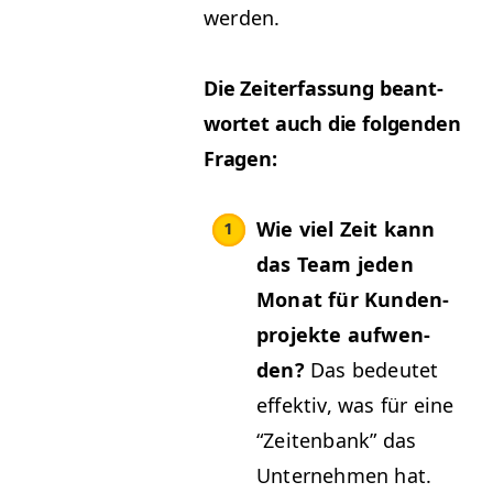
werden.
Die Zeit­er­fas­sung beant­
wortet auch die fol­gen­den
Fragen:
Wie viel Zeit kann
das Team jeden
Monat für Kun­den­
pro­jek­te aufwen­
den?
Das bedeutet
effek­tiv, was für eine
“
Zeit­en­bank” das
Unternehmen hat.