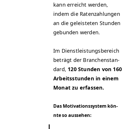
kann erre­icht wer­den,
indem die Raten­zahlun­gen
an die geleis­teten Stun­den
gebun­den werden.
Im Dien­stleis­tungs­bere­ich
beträgt der Branchen­stan­
dard,
120 Stun­den von 160
Arbeitsstun­den in einem
Monat zu erfassen.
Das Moti­va­tion­ssys­tem kön­
nte so aussehen: