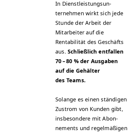
In Dien­stleis­tung­sun­
ternehmen wirkt sich jede
Stunde der Arbeit der
Mitar­beit­er auf die
Rentabil­ität des Geschäfts
aus.
Schließlich ent­fall­en
70 – 80 % der Aus­gaben
auf die Gehäl­ter
des Teams.
Solange es einen ständi­gen
Zus­trom von Kun­den gibt,
ins­beson­dere mit Abon­
nements und regelmäßi­gen