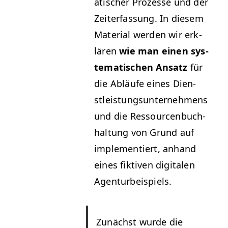
a­tis­ch­er Prozesse und der
Zeit­er­fas­sung. In diesem
Mate­r­i­al wer­den wir erk­
lären
wie man einen sys­
tem­a­tis­chen Ansatz
für
die Abläufe eines Dien­
stleis­tung­sun­ternehmens
und die Ressourcenbuch­
hal­tung von Grund auf
imple­men­tiert, anhand
eines fik­tiv­en dig­i­tal­en
Agenturbeispiels.
Zunächst wurde die