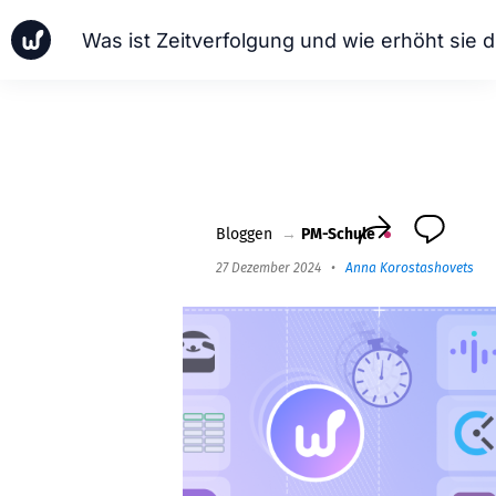
Was i
Neuigkeiten
Geschäftsfälle
PM-Schule
Worksection Next
Bloggen
→
PM-Schule
27 Dezember 2024
•
Anna Korostashovets