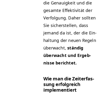
die Genauigkeit und die
gesamte Effek­tiv­ität der
Ver­fol­gung. Daher soll­ten
Sie sich­er­stellen, dass
jemand da ist, der die Ein­
hal­tung der neuen Regeln
überwacht,
ständig
überwacht und Ergeb­
nisse berichtet.
Wie man die Zeit­er­fas­
sung erfol­gre­ich
implementiert