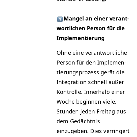
Man­gel an ein­er ver­ant­
wortlichen Per­son für die
Implementierung
Ohne eine ver­ant­wortliche
Per­son für den Imple­men­
tierung­sprozess gerät die
Inte­gra­tion schnell außer
Kon­trolle. Inner­halb ein­er
Woche begin­nen viele,
Stun­den jeden Fre­itag aus
dem Gedächt­nis
einzugeben. Dies ver­ringert