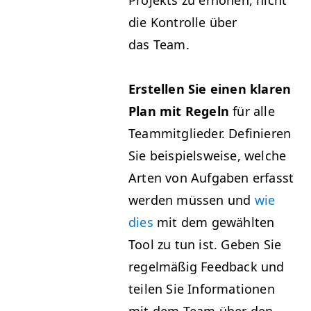
Pro­jek­ts zu erhöhen, nicht
die Kon­trolle über
das Team.
Erstellen Sie einen klaren
Plan mit Regeln
für alle
Team­mit­glieder. Definieren
Sie beispiel­sweise, welche
Arten von Auf­gaben erfasst
wer­den müssen und
wie
dies
mit dem gewählten
Tool zu tun ist. Geben Sie
regelmäßig Feed­back und
teilen Sie Infor­ma­tio­nen