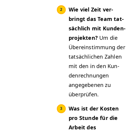
Wie viel Zeit ver­
bringt das Team tat­
säch­lich mit Kun­den­
pro­jek­ten?
Um die
Übere­in­stim­mung der
tat­säch­lichen Zahlen
mit den in den Kun­
den­rech­nun­gen
angegebe­nen zu
überprüfen.
Was ist der Kosten
pro Stunde für die
Arbeit des