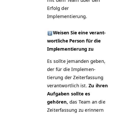
mit dem Team über den
Erfolg der
Implementierung.
Weisen Sie eine ver­ant­
wortliche Per­son für die
Imple­men­tierung zu
Es sollte jeman­den geben,
der für die Imple­men­
tierung der Zeit­er­fas­sung
ver­ant­wortlich ist.
Zu ihren
Auf­gaben sollte es
gehören,
das Team an die
Zeit­er­fas­sung zu erin­nern