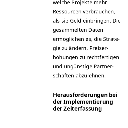
welche Pro­jek­te mehr
Ressourcen ver­brauchen,
als sie Geld ein­brin­gen. Die
gesam­melten Dat­en
ermöglichen es, die Strate­
gie zu ändern, Preis­er­
höhun­gen zu recht­fer­ti­gen
und ungün­stige Part­ner­
schaften abzulehnen.
Her­aus­forderun­gen bei
der Imple­men­tierung
der Zeiterfassung