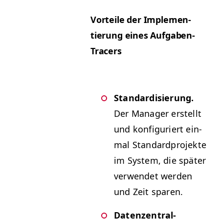
Vorteile der Imple­men­
tierung eines Aufgaben-
Tracers
Stan­dar­d­isierung.
Der Man­ag­er erstellt
und kon­fig­uri­ert ein­
mal Stan­dard­pro­jek­te
im Sys­tem, die später
ver­wen­det wer­den
und Zeit sparen.
Daten­zen­tral­