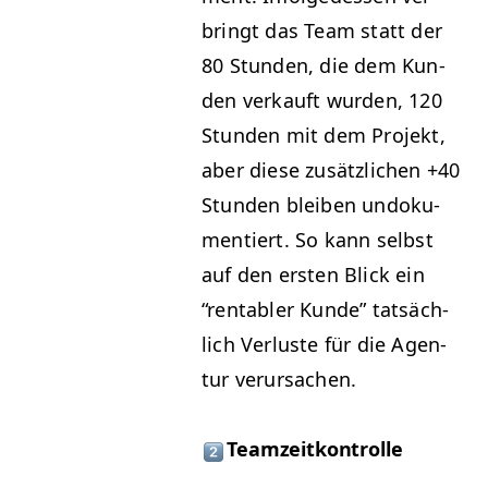
bringt das Team statt der
80 Stun­den, die dem Kun­
den verkauft wur­den, 120
Stun­den mit dem Pro­jekt,
aber diese zusät­zlichen +40
Stun­den bleiben undoku­
men­tiert. So kann selb­st
auf den ersten Blick ein
“
rentabler Kunde” tat­säch­
lich Ver­luste für die Agen­
tur verursachen.
Teamzeitkontrolle