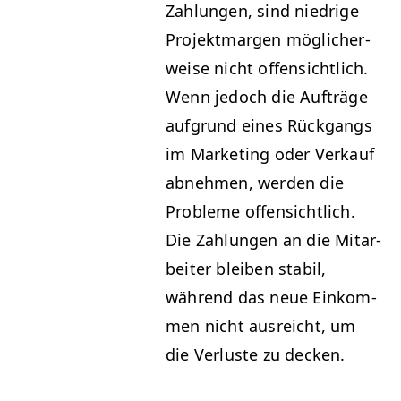
Zahlun­gen, sind niedrige
Pro­jek­t­mar­gen möglicher­
weise nicht offen­sichtlich.
Wenn jedoch die Aufträge
auf­grund eines Rück­gangs
im Mar­ket­ing oder Verkauf
abnehmen, wer­den die
Prob­leme offen­sichtlich.
Die Zahlun­gen an die Mitar­
beit­er bleiben sta­bil,
während das neue Einkom­
men nicht aus­re­icht, um
die Ver­luste zu decken.