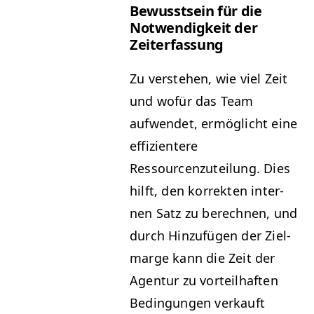
Bewusst­sein für die
Notwendigkeit der
Zeiterfassung
Zu ver­ste­hen, wie viel Zeit
und wofür das Team
aufwen­det, ermöglicht eine
effizien­tere
Ressourcenzuteilung. Dies
hil­ft, den kor­rek­ten inter­
nen Satz zu berech­nen, und
durch Hinzufü­gen der Ziel­
marge kann die Zeit der
Agen­tur zu vorteil­haften
Bedin­gun­gen verkauft