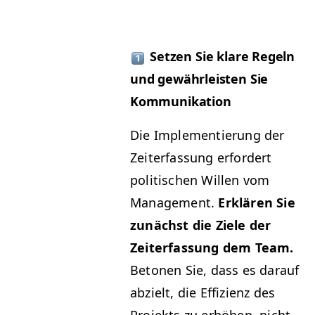
Set­zen Sie klare Regeln
und gewährleis­ten Sie
Kommunikation
Die Imple­men­tierung der
Zeit­er­fas­sung erfordert
poli­tis­chen Willen vom
Man­age­ment.
Erk­lären Sie
zunächst die Ziele der
Zeit­er­fas­sung dem Team.
Beto­nen Sie, dass es darauf
abzielt, die Effizienz des