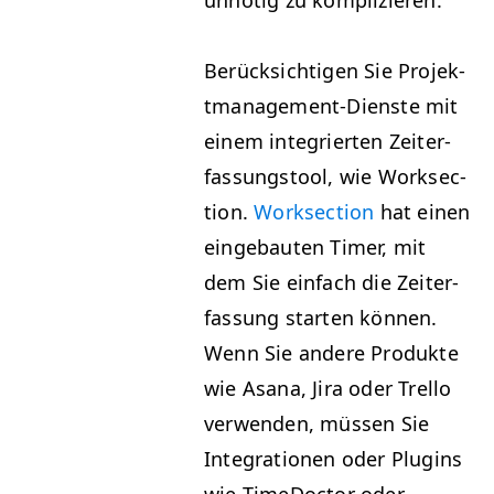
unnötig zu komplizieren.
Berück­sichti­gen Sie Pro­jek­
t­man­age­ment-Dien­ste mit
einem inte­gri­erten Zeit­er­
fas­sungstool, wie Work­sec­
tion.
Work­sec­tion
hat einen
einge­baut­en Timer, mit
dem Sie ein­fach die Zeit­er­
fas­sung starten kön­nen.
Wenn Sie andere Pro­duk­te
wie Asana, Jira oder Trel­lo
ver­wen­den, müssen Sie
Inte­gra­tio­nen oder Plu­g­ins