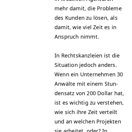
mehr damit, die Prob­leme
des Kun­den zu lösen, als
damit, wie viel Zeit es in
Anspruch nimmt.
In Recht­skan­zleien ist die
Sit­u­a­tion jedoch anders.
Wenn ein Unternehmen 30
Anwälte mit einem Stun­
den­satz von 200 Dol­lar hat,
ist es wichtig zu ver­ste­hen,
wie sich ihre Zeit verteilt
und an welchen Pro­jek­ten
sie arbeit­et, oder? In