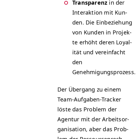
Trans­parenz
in der
Inter­ak­tion mit Kun­
den. Die Ein­beziehung
von Kun­den in Pro­jek­
te erhöht deren Loy­al­
ität und vere­in­facht
den
Genehmigungsprozess.
Der Über­gang zu einem
Team-Auf­gaben-Track­er
löste das Prob­lem der
Agen­tur mit der Arbeit­sor­
gan­i­sa­tion, aber das Prob­