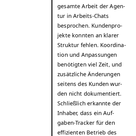
gesamte Arbeit der Agen­
tur in Arbeits-Chats
besprochen. Kun­den­pro­
jek­te kon­nten an klar­er
Struk­tur fehlen. Koor­di­na­
tion und Anpas­sun­gen
benötigten viel Zeit, und
zusät­zliche Änderun­gen
seit­ens des Kun­den wur­
den nicht doku­men­tiert.
Schließlich erkan­nte der
Inhab­er, dass ein Auf­
gaben-Track­er für den
effizien­ten Betrieb des