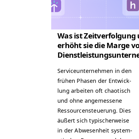
Was ist Zeitverfolgung
erhöht sie die Marge v
Dienstleistungsunter
Ser­vice­un­ternehmen in den
frühen Phasen der Entwick­
lung arbeit­en oft chao­tisch
und ohne angemessene
Ressourcens­teuerung. Dies
äußert sich typ­is­cher­weise
in der Abwe­sen­heit sys­tem­