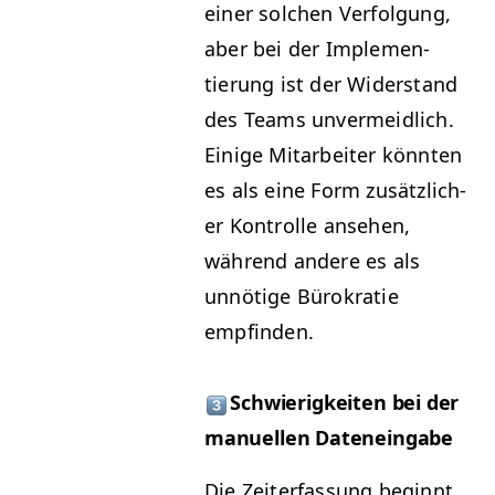
ein­er solchen Ver­fol­gung,
aber bei der Imple­men­
tierung ist der Wider­stand
des Teams unver­mei­dlich.
Einige Mitar­beit­er kön­nten
es als eine Form zusät­zlich­
er Kon­trolle anse­hen,
während andere es als
unnötige Bürokratie
empfinden.
Schwierigkeit­en bei der
manuellen Dateneingabe
Die Zeit­er­fas­sung begin­nt