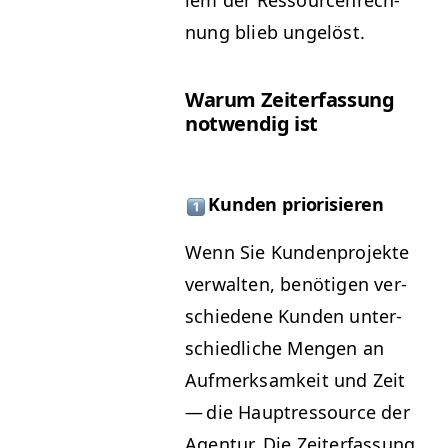
lem der Ressourcenrech­
nung blieb ungelöst.
Warum Zeit­er­fas­sung
notwendig ist
Kun­den priorisieren
Wenn Sie Kun­den­pro­jek­te
ver­wal­ten, benöti­gen ver­
schiedene Kun­den unter­
schiedliche Men­gen an
Aufmerk­samkeit und Zeit
— die Haup­tres­source der
Agen­tur. Die Zeit­er­fas­sung