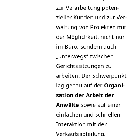
zur Ver­ar­beitung poten­
zieller Kun­den und zur Ver­
wal­tung von Pro­jek­ten mit
der Möglichkeit, nicht nur
im Büro, son­dern auch
„
unter­wegs“ zwis­chen
Gerichtssitzun­gen zu
arbeit­en. Der Schw­er­punkt
lag genau auf der
Organ­i­
sa­tion der Arbeit der
Anwälte
sowie auf ein­er
ein­fachen und schnellen
Inter­ak­tion mit der
Verkaufsabteilung.