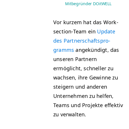
Mitbegründer DOitWELL
Vor kurzem hat das Work­
sec­tion-Team ein
Update
des Part­ner­schaft­spro­
gramms
angekündigt, das
unseren Part­nern
ermöglicht, schneller zu
wach­sen, ihre Gewinne zu
steigern und anderen
Unternehmen zu helfen,
Teams und Pro­jek­te effek­tiv
zu verwalten.