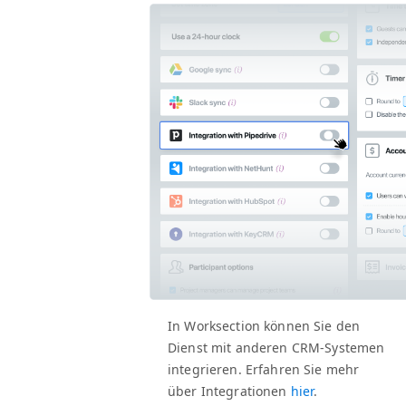
In Work­sec­tion kön­nen Sie den
Dienst mit anderen CRM-Sys­te­men
inte­gri­eren. Erfahren Sie mehr
über Inte­gra­tio­nen
hier
.