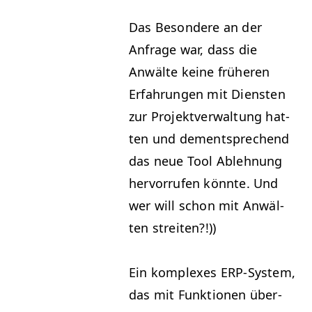
Das Beson­dere an der
Anfrage war, dass die
Anwälte keine früheren
Erfahrun­gen mit Dien­sten
zur Pro­jek­tver­wal­tung hat­
ten und dementsprechend
das neue Tool Ablehnung
her­vor­rufen kön­nte. Und
wer will schon mit Anwäl­
ten streiten?!))
Ein kom­plex­es ERP-Sys­tem,
das mit Funk­tio­nen über­