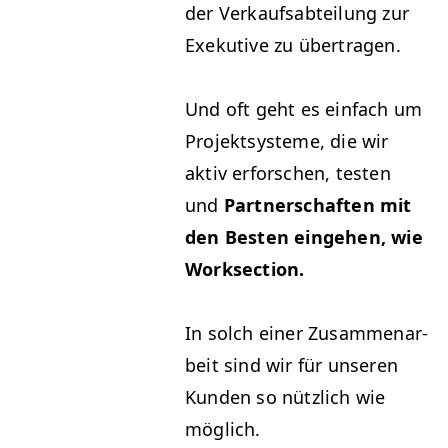
der Verkauf­s­abteilung zur
Exeku­tive zu übertragen.
Und oft geht es ein­fach um
Pro­jek­t­sys­teme, die wir
aktiv erforschen, testen
und
Part­ner­schaften mit
den Besten einge­hen, wie
Worksection.
In solch ein­er Zusam­me­nar­
beit sind wir für unseren
Kun­den so nüt­zlich wie
möglich.