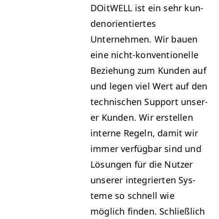
DOitWELL ist ein sehr kun­
de­nori­en­tiertes
Unternehmen. Wir bauen
eine nicht-kon­ven­tionelle
Beziehung zum Kun­den auf
und leg­en viel Wert auf den
tech­nis­chen Sup­port unser­
er Kun­den. Wir erstellen
interne Regeln, damit wir
immer ver­füg­bar sind und
Lösun­gen für die Nutzer
unser­er inte­gri­erten Sys­
teme so schnell wie
möglich find­en. Schließlich