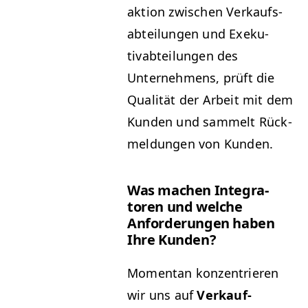
ak­tion zwis­chen Verkauf­s­
abteilun­gen und Exeku­
tivabteilun­gen des
Unternehmens, prüft die
Qual­ität der Arbeit mit dem
Kun­den und sam­melt Rück­
mel­dun­gen von Kunden.
Was machen Inte­gra­
toren und welche
Anforderun­gen haben
Ihre Kunden?
Momen­tan konzen­tri­eren
wir uns auf
Verkauf­