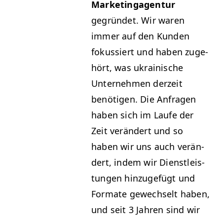
Mar­ketinga­gen­tur
gegrün­det. Wir waren
immer auf den Kun­den
fokussiert und haben zuge­
hört, was ukrainis­che
Unternehmen derzeit
benöti­gen. Die Anfra­gen
haben sich im Laufe der
Zeit verän­dert und so
haben wir uns auch verän­
dert, indem wir Dien­stleis­
tun­gen hinzuge­fügt und
For­mate gewech­selt haben,
und seit 3 Jahren sind wir