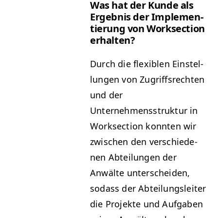
Was hat der Kunde als
Ergeb­nis der Imple­men­
tierung von Work­sec­tion
erhalten?
Durch die flex­i­blen Ein­stel­
lun­gen von Zugriff­s­recht­en
und der
Unternehmensstruk­tur in
Work­sec­tion kon­nten wir
zwis­chen den ver­schiede­
nen Abteilun­gen der
Anwälte unter­schei­den,
sodass der Abteilungsleit­er
die Pro­jek­te und Auf­gaben