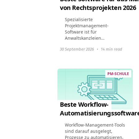
von Rechtsprojekten 2026
Spezialisierte
Projektmanagement-
Software ist für
Anwaltskanzleien
unerlässlich geworden.
30 September 2026
•
14 min read
Rechtsanwaltskanzleien
profitieren von diesen Tools,
indem sie das
Fallmanagement optimieren,
PM-SCHULE
die Einhaltung rechtlicher...
Beste Workflow-
Automatisierungssoftware
Workflow-Management-Tools
sind darauf ausgelegt,
Prozesse zu automatisieren,