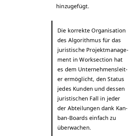
hinzugefügt.
Die kor­rek­te Organ­i­sa­tion
des Algo­rith­mus für das
juris­tis­che Pro­jek­t­man­age­
ment in Work­sec­tion hat
es dem Unternehmensleit­
er ermöglicht, den Sta­tus
jedes Kun­den und dessen
juris­tis­chen Fall in jed­er
der Abteilun­gen dank Kan­
ban-Boards ein­fach zu
überwachen.