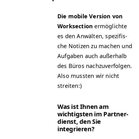
Die mobile Ver­sion von
Work­sec­tion
ermöglichte
es den Anwäl­ten, spez­i­fis­
che Noti­zen zu machen und
Auf­gaben auch außer­halb
des Büros nachzu­ver­fol­gen.
Also mussten wir nicht
streiten:)
Was ist Ihnen am
wichtig­sten im Part­ner­
di­enst, den Sie
integrieren?