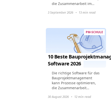
die Zusammenarbeit im
Team zu verbessern und die
3 September 2026
•
13 min read
Gesamtproduktivität zu
steigern. Dieser Leitfaden
hebt die 10 besten
Workflow...
PM-SCHULE
10 Beste Bauprojektmana
Software 2026
Die richtige Software für das
Bauprojektmanagement
kann Prozesse optimieren,
die Zusammenarbeit
verbessern und
30 August 2026
•
12 min read
sicherstellen, dass Projekte
pünktlich und im
Budgetrahmen