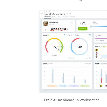
Pro­jekt-Dash­board in Worksection