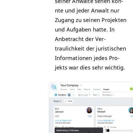
sein­er Anwälte sehen kon­
nte und jed­er Anwalt nur
Zugang zu seinen Pro­jek­ten
und Auf­gaben hat­te. In
Anbe­tra­cht der Ver­
traulichkeit der juris­tis­chen
Infor­ma­tio­nen jedes Pro­
jek­ts war dies sehr wichtig.