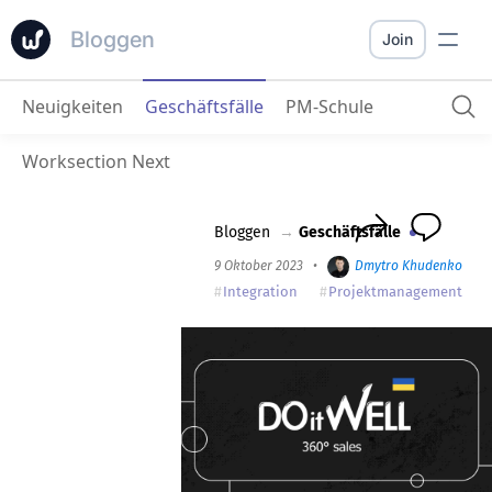
Bloggen
Join
Neuigkeiten
Geschäftsfälle
PM-Schule
DOitWELL
: „Wir testen aktiv Projekt­systeme und gewinnen Partner mit den besten.“
Worksection Next
Bloggen
→
Geschäftsfälle
9 Oktober 2023
•
Dmytro Khudenko
•
Integration
Projektmanagement