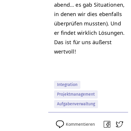
abend… es gab Sit­u­a­tio­nen,
in denen wir dies eben­falls
über­prüfen mussten). Und
er find­et wirk­lich Lösun­gen.
Das ist für uns äußerst
wertvoll!
Integration
Projektmanagement
Aufgabenverwaltung
Kommentieren