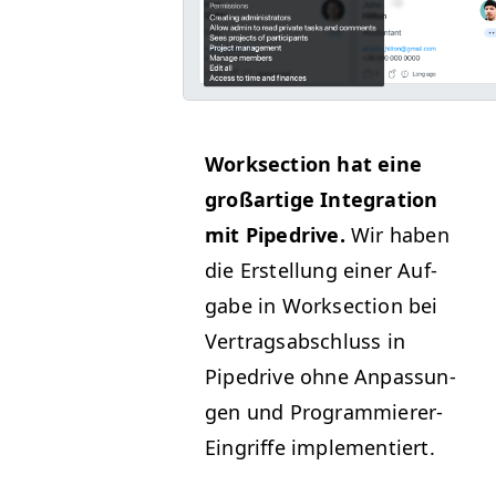
Work­sec­tion hat eine
großar­tige Inte­gra­tion
mit Pipedrive.
Wir haben
die Erstel­lung ein­er Auf­
gabe in Work­sec­tion bei
Ver­tragsab­schluss in
Pipedrive ohne Anpas­sun­
gen und Pro­gram­mier­er-
Ein­griffe implementiert.