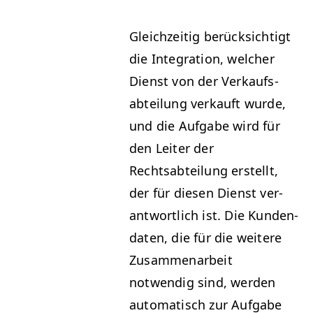
Gle­ichzeit­ig berück­sichtigt
die Inte­gra­tion, welch­er
Dienst von der Verkauf­s­
abteilung verkauft wurde,
und die Auf­gabe wird für
den Leit­er der
Rechtsabteilung erstellt,
der für diesen Dienst ver­
ant­wortlich ist. Die Kun­den­
dat­en, die für die weit­ere
Zusam­me­nar­beit
notwendig sind, wer­den
automa­tisch zur Auf­gabe