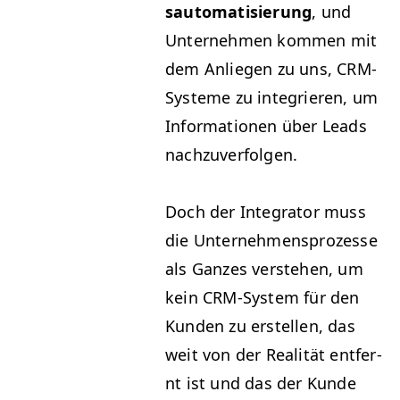
sautoma­tisierung
, und
Unternehmen kom­men mit
dem Anliegen zu uns, CRM-
Sys­teme zu inte­gri­eren, um
Infor­ma­tio­nen über Leads
nachzuverfolgen.
Doch der Inte­gra­tor muss
die Unternehmen­sprozesse
als Ganzes ver­ste­hen, um
kein CRM-Sys­tem für den
Kun­den zu erstellen, das
weit von der Real­ität ent­fer­
nt ist und das der Kunde