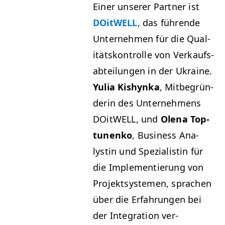
Ein­er unser­er Part­ner ist
DOitWELL
, das führende
Unternehmen für die Qual­
ität­skon­trolle von Verkauf­s­
abteilun­gen in der Ukraine.
Yulia Kishyn­ka
, Mit­be­grün­
derin des Unternehmens
DOitWELL, und
Ole­na Top­
tunenko
, Busi­ness Ana­
lystin und Spezial­istin für
die Imple­men­tierung von
Pro­jek­t­sys­te­men, sprachen
über die Erfahrun­gen bei
der Inte­gra­tion ver­