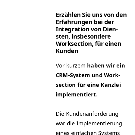
Erzählen Sie uns von den
Erfahrun­gen bei der
Inte­gra­tion von Dien­
sten, ins­beson­dere
Work­sec­tion, für einen
Kunden
Vor kurzem
haben wir ein
CRM-Sys­tem und Work­
sec­tion für eine Kan­zlei
implementiert.
Die Kun­de­nan­forderung
war die Imple­men­tierung
eines ein­fachen Sys­tems