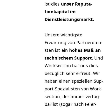
ist dies
unser Rep­u­ta­
tionkap­i­tal im
Dienstleistungsmarkt.
Unsere wichtig­ste
Erwartung von Part­ner­di­en­
sten ist ein
hohes Maß an
tech­nis­chem Sup­port.
Und
Work­sec­tion hat uns dies­
bezüglich sehr erfreut. Wir
haben einen speziellen Sup­
port-Spezial­is­ten von Work­
sec­tion, der immer ver­füg­
bar ist (sog­ar nach Feier­