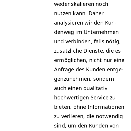
wed­er skalieren noch
nutzen kann. Daher
analysieren wir den Kun­
den­weg im Unternehmen
und verbinden, falls nötig,
zusät­zliche Dien­ste, die es
ermöglichen, nicht nur eine
Anfrage des Kun­den ent­ge­
gen­zunehmen, son­dern
auch einen qual­i­ta­tiv
hochw­er­ti­gen Ser­vice zu
bieten, ohne Infor­ma­tio­nen
zu ver­lieren, die notwendig
sind, um den Kun­den von