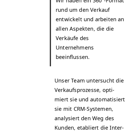
Wir haben ein 360°-Format
rund um den Verkauf
entwick­elt und arbeit­en an
allen Aspek­ten, die die
Verkäufe des
Unternehmens
beeinflussen.
Unser Team unter­sucht die
Verkauf­sprozesse, opti­
miert sie und automa­tisiert
sie mit CRM-Sys­te­men,
analysiert den Weg des
Kun­den, etabliert die Inter­