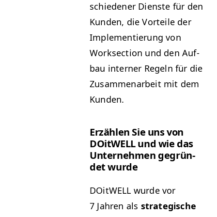
schieden­er Dien­ste für den
Kun­den, die Vorteile der
Imple­men­tierung von
Work­sec­tion und den Auf­
bau intern­er Regeln für die
Zusam­me­nar­beit mit dem
Kunden.
Erzählen Sie uns von
DOitWELL und wie das
Unternehmen gegrün­
det wurde
DOitWELL wurde vor
7 Jahren als
strate­gis­che