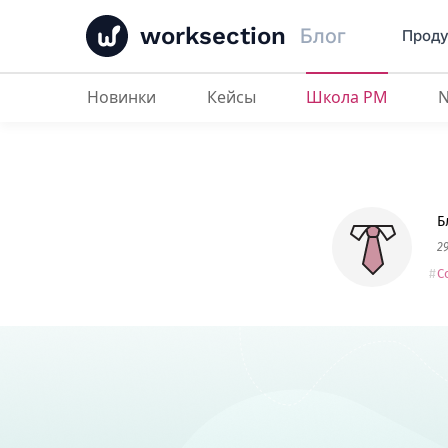
worksection
Блог
Проду
Новинки
Кейсы
Школа PM
Внутренние корпоративные ко
Б
2
C