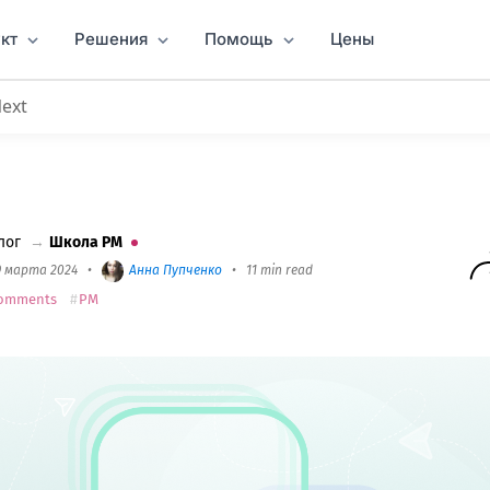
кт
Решения
Помощь
Цены
Next
ммуникации
: Типы коммуникации, барьеры и связ
лог
→
Школа PM
9 марта 2024
•
Анна Пупченко
•
11 min read
omments
PM