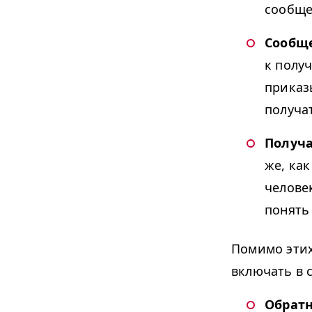
сообще
Сообщ
к полу
приказ
получа
Получ
же, ка
челове
понять
Помимо этих
включать в 
Обратн