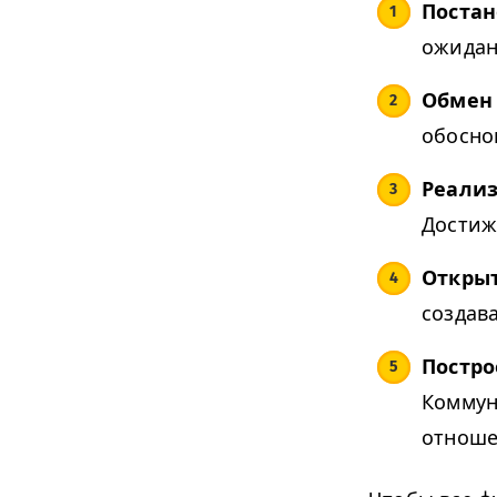
Постан
ожидан
Обмен
обосно
Реализ
Достиж
Открыт
создав
Постр
Коммун
отноше