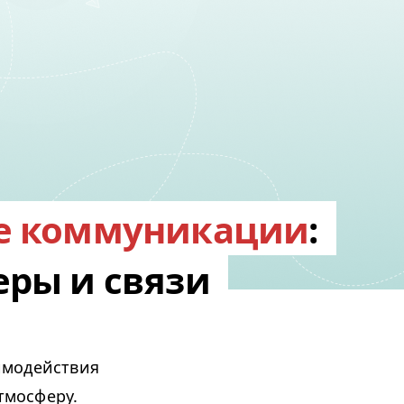
е коммуникации
:
ры и связи
имодействия
тмосферу.