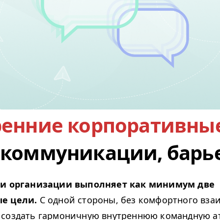
ренние корпоративны
 коммуникации, барье
ри организации выполняет как минимум две
е цели.
С одной стороны, без комфортного вза
создать гармоничную внутреннюю командную а