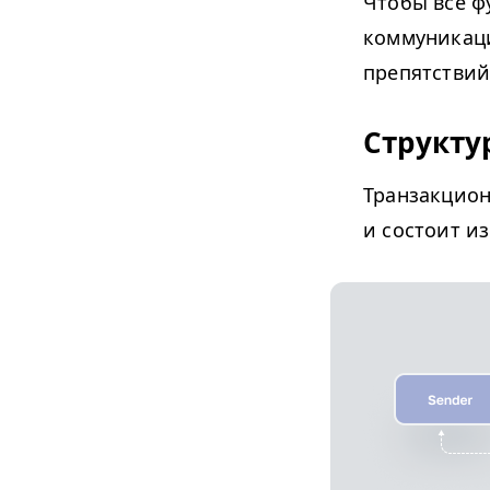
Чтобы все ф
коммуникаци
препятствий
Структ
Транзакцион
и состоит и