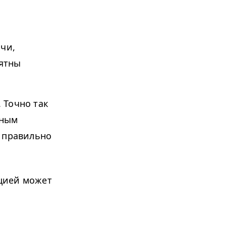
ачи,
нятны
 Точно так
ьным
и правильно
цией может