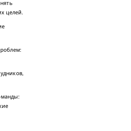
онять
х целей.
ие
роблем:
удников,
оманды:
кие