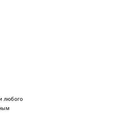
и любого
ьным