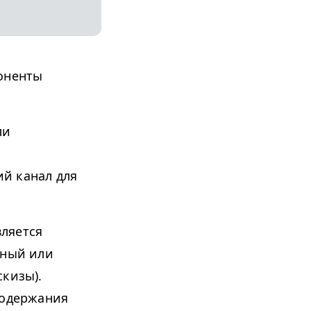
поненты
ли
й канал для
вляется
рный или
скизы).
содержания