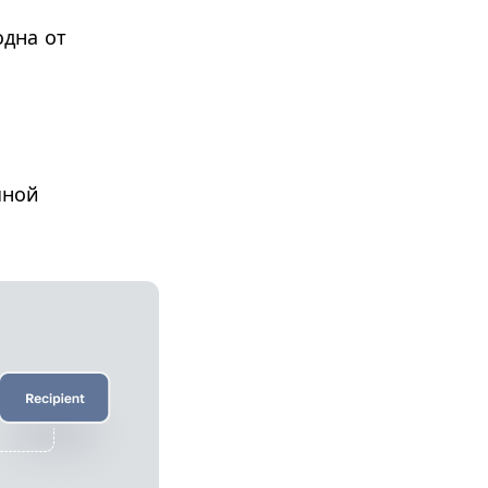
дна от
чной