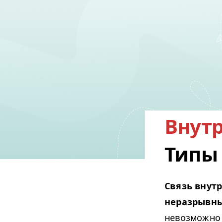
Внут
Типы
Связь внут
неразрывны
невозможно 