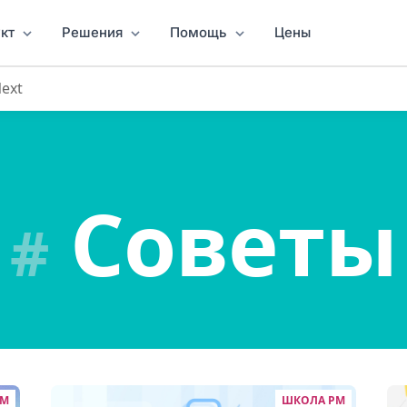
кт
Решения
Помощь
Цены
Next
Советы
#
PM
ШКОЛА PM