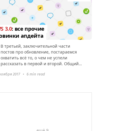
S 3.0
: все прочие
овинки апдейта
В третьей, заключительной части
постов про обновление, постараемся
охватить всё то, о чем не успели
рассказать в первой и второй. Общий
поиск Почему общий? Потому что,
ноября 2017
•
6 min read
теперь он...
ещё 9