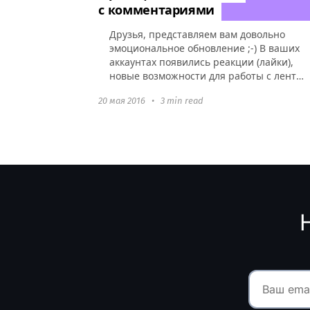
с комментариями
Друзья, представляем вам довольно
эмоциональное обновление ;-) В ваших
аккаунтах появились реакции (лайки),
новые возможности для работы с лентой
комментариев и еще несколько
20 мая 2016
•
3 min read
полезных улучшений! Давайте...