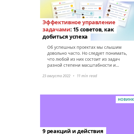
Эффективное управление
задачами
: 15 советов, как
добиться успеха
Об успешных проектах мы слышим
довольно часто. Но следует понимать,
что любой из них состоит из задач
разной степени масштабности и
сложности. Поэтому, если смотреть
23 августа 2022
•
11 min read
глобально, удачное завершение
проекта...
НОВИН
9 реакций и действия