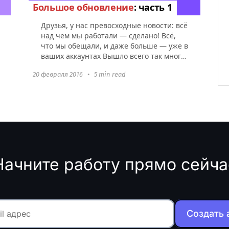
Большое обновление
: часть 1
Друзья, у нас превосходные новости: всё
над чем мы работали — сделано! Всё,
что мы обещали, и даже больше — уже в
ваших аккаунтах Вышло всего так много,
что мы разбили новость на 4 части и
20 февраля 2016
•
5 min read
представляем...
Начните работу прямо сейча
Создать 