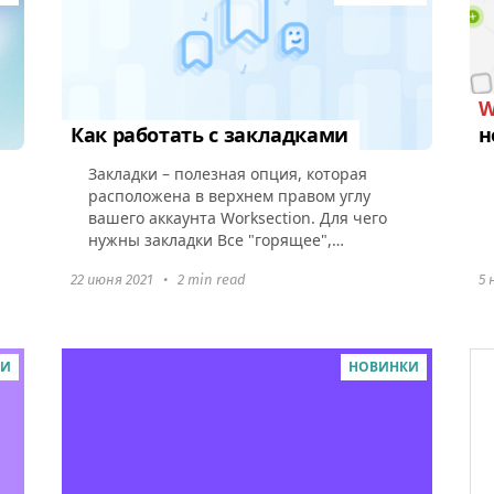
W
Как работать с закладками
н
Закладки – полезная опция, которая
расположена в верхнем правом углу
вашего аккаунта Worksection. Для чего
нужны закладки Все "горящее",
"срочное" и "важное" можно добавить в
22 июня 2021
•
2 min read
5 
закладки, чтобы держать на...
КИ
НОВИНКИ