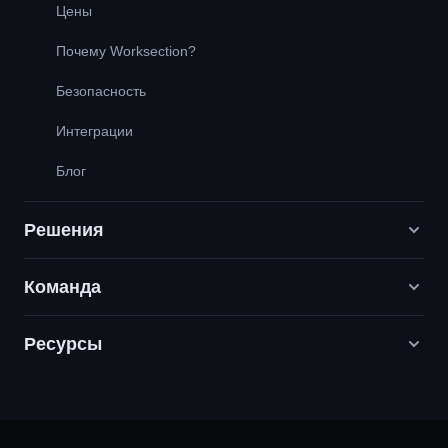
Цены
Почему Worksection?
Безопасность
Интеграции
Блог
Решения
Команда
Digital-маркетинговые агентства
PR / HR / Креатив / Консалтинг
Ресурсы
Вакансии
Продуктовые компании
Наши ценности
Служба поддержки
Строительство
Партнерская программа
Вопрос — Ответ