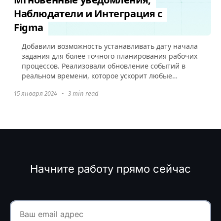
Наблюдатели и Интеграция с
Figma
Добавили возможность устанавливать дату начала
задания для более точного планирования рабочих
процессов. Реализовали обновление событий в
реальном времени, которое ускорит любые
взаимодействия в аккаунте и добавили
15 января 2024
•
3 min read
интеграцию с Figma.
Начните работу прямо сейчас