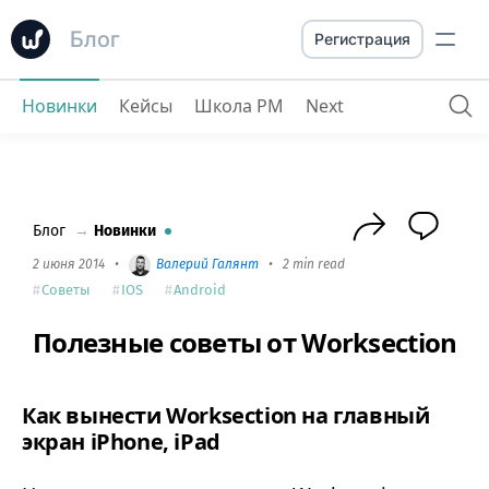
Блог
Регистрация
Новинки
Кейсы
Школа PM
Next
Полезные советы от Worksection
Блог
→
Новинки
2 июня 2014
•
Валерий Галянт
•
2 min read
Советы
IOS
Android
Полезные советы от Worksection
Как вынести Worksection на главный
экран iPhone, iPad