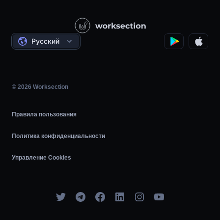
Социальные проекты
Контакты
Видеоуроки
Проектный менеджмент
Соглашения
Почасовая работа
Русский
Планировщик задач
Диаграмма Ганта
© 2026 Worksection
Agile
Правила пользования
Политика конфиденциальности
Управление Cookies