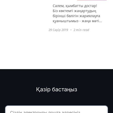
Сәлем, қымбатты достар!
Біз көктемгі жаңартудың
бірінші бөлігін жариялауға
қуаныштымыз - жаңа мәтін
редакторы, код енгізу және
29 Сәуір 2019
•
2 min read
разметкамен. Жаңа мәтін
редакторы Мәтін
редакторы байқалмайтын,
бірақ
пайдаланушылардың...
Қазір бастаңыз