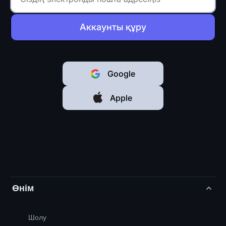
Аккаунты құру
Google
Apple
Өнім
Шолу