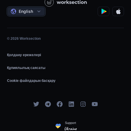
Әлеуметтік жобалар
Келісімдер
English
Жобаны басқару
Серіктестік бағдарлама
Сағаттық жұмыс
Шапшаң
© 2026 Worksection
Қолдану ережелері
Құпиялылық саясаты
Cookie файлдарын басқару
Support
Ukraine