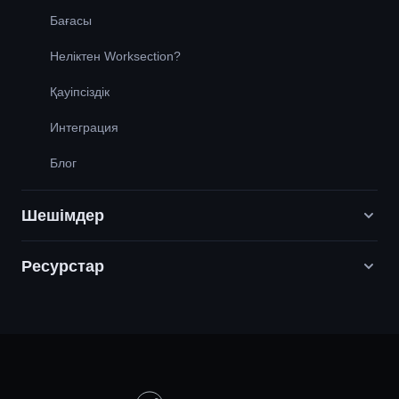
Бағасы
Неліктен Worksection?
Қауіпсіздік
Интеграция
Блог
Шешімдер
Ресурстар
Цифрлық маркетинг агенттіктері
PR / HR / Шығармашылық / Кеңес беру
Қолдау
Өнім компаниялары
Білім қоры
Құрылыс
Бейне сабақтар