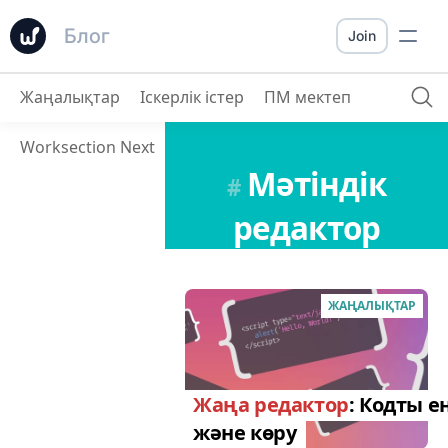
Блог
Join
Жаңалықтар
Іскерлік істер
ПМ мектеп
Worksection Next
Мәтіндік
#
редактор
ЖАҢАЛЫҚТАР
Жаңа редактор
: Кодты е
және көру