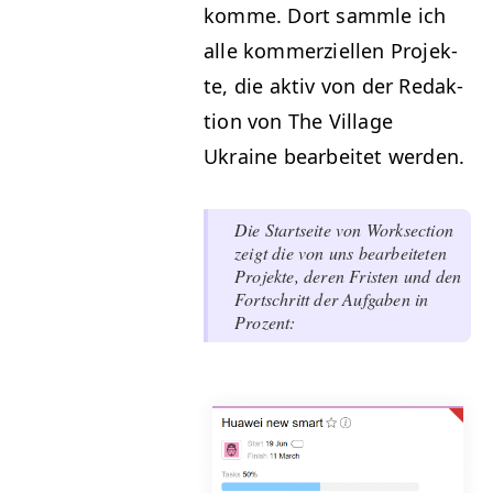
komme. Dort samm­le ich
alle kom­merziellen Pro­jek­
te, die aktiv von der Redak­
tion von The Vil­lage
Ukraine bear­beit­et werden.
Die Start­seite von Work­sec­tion
zeigt die von uns bear­beit­eten
Pro­jek­te, deren Fris­ten und den
Fortschritt der Auf­gaben in
Prozent: