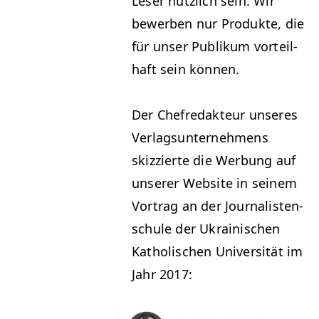
Leser nüt­zlich sein. Wir
bewer­ben nur Pro­duk­te, die
für unser Pub­likum vorteil­
haft sein können.
Der Chefredak­teur unseres
Ver­lag­sun­ternehmens
skizzierte die Wer­bung auf
unser­er Web­site in seinem
Vor­trag an der Jour­nal­is­ten­
schule der Ukrainis­chen
Katholis­chen Uni­ver­sität im
Jahr 2017: