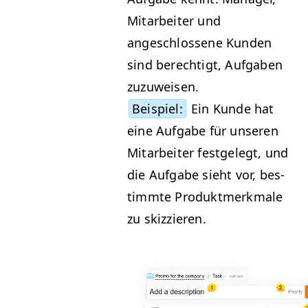
Mitar­beit­er und
angeschlossene Kun­den
sind berechtigt, Auf­gaben
zuzuweisen.
Beispiel:
Ein Kunde hat
eine Auf­gabe für unseren
Mitar­beit­er fest­gelegt, und
die Auf­gabe sieht vor, bes­
timmte Pro­duk­t­merk­male
zu skizzieren.