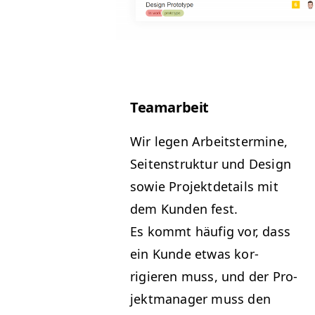
Tea­mar­beit
Wir leg­en Arbeit­ster­mine,
Seit­en­struk­tur und Design
sowie Pro­jek­t­de­tails mit
dem Kun­den fest.
Es kommt häu­fig vor, dass
ein Kunde etwas kor­
rigieren muss, und der Pro­
jek­t­man­ag­er muss den