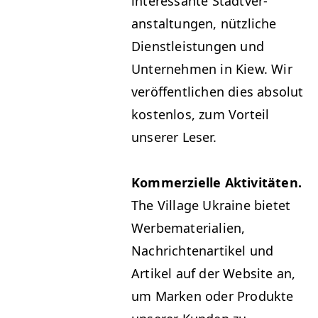
inter­es­sante Stadtver­
anstal­tun­gen, nüt­zliche
Dien­stleis­tun­gen und
Unternehmen in Kiew. Wir
veröf­fentlichen dies abso­lut
kosten­los, zum Vorteil
unser­er Leser.
Kom­merzielle Aktiv­itäten.
The Vil­lage Ukraine bietet
Werbe­ma­te­ri­alien,
Nachricht­e­nar­tikel und
Artikel auf der Web­site an,
um Marken oder Pro­duk­te