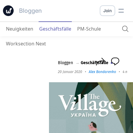
Bloggen
Join
Neuigkeiten
Geschäftsfälle
PM-Schule
Das Dorf Ukraine
: Die Art und Weise, wie wir es schaffen, coole Inhalte und effiziente Projekte zu erstellen.
Worksection Next
Bloggen
→
Geschäftsfälle
20 Januar 2020
•
Alex Bondarenko
•
4 min 