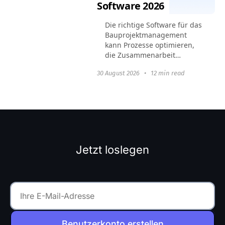
Software 2026
Die richtige Software für das
Bauprojektmanagement
kann Prozesse optimieren,
die Zusammenarbeit
verbessern und
30 August 2026
•
12 min read
sicherstellen, dass Projekte
pünktlich und im
Budgetrahmen
abgeschlossen werden.
Dieser Artikel...
Jetzt loslegen
Benutzerkonto erstellen