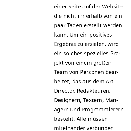
ein­er Seite auf der Web­site,
die nicht inner­halb von ein
paar Tagen erstellt wer­den
kann. Um ein pos­i­tives
Ergeb­nis zu erzie­len, wird
ein solch­es spezielles Pro­
jekt von einem großen
Team von Per­so­n­en bear­
beit­et, das aus dem Art
Direc­tor, Redak­teuren,
Design­ern, Tex­tern, Man­
agern und Pro­gram­mier­ern
beste­ht. Alle müssen
miteinan­der ver­bun­den