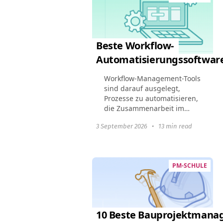
Beste Workflow-
Automatisierungssoftware
Workflow-Management-Tools
sind darauf ausgelegt,
Prozesse zu automatisieren,
die Zusammenarbeit im
Team zu verbessern und die
3 September 2026
•
13 min read
Gesamtproduktivität zu
steigern. Dieser Leitfaden
hebt die 10 besten
Workflow...
PM-SCHULE
10 Beste Bauprojektmana