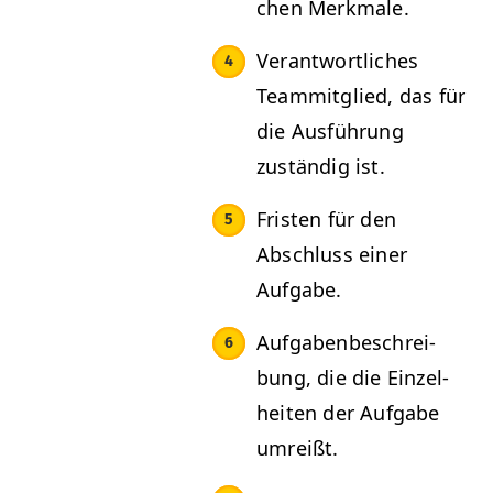
chen Merkmale.
Ver­ant­wortlich­es
Team­mit­glied, das für
die Aus­führung
zuständig ist.
Fris­ten für den
Abschluss ein­er
Aufgabe.
Auf­gabenbeschrei­
bung, die die Einzel­
heit­en der Auf­gabe
umreißt.