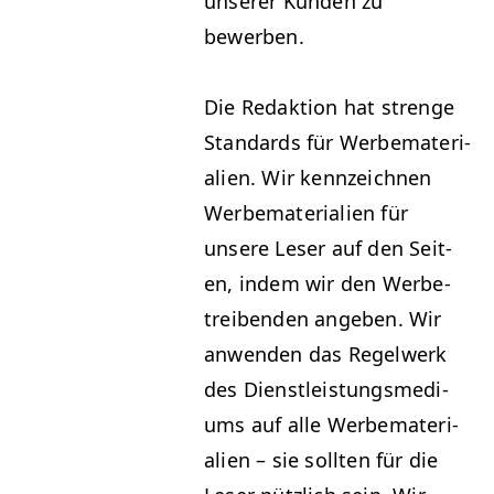
unser­er Kun­den zu
bewerben.
Die Redak­tion hat strenge
Stan­dards für Werbe­ma­te­ri­
alien. Wir kennze­ich­nen
Werbe­ma­te­ri­alien für
unsere Leser auf den Seit­
en, indem wir den Wer­be­
treiben­den angeben. Wir
anwen­den das Regel­w­erk
des Dien­stleis­tungsmedi­
ums auf alle Werbe­ma­te­ri­
alien – sie soll­ten für die