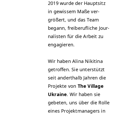
2019 wurde der Haupt­sitz
in gewis­sem Maße ver­
größert, und das Team
begann, freiberu­fliche Jour­
nal­is­ten für die Arbeit zu
engagieren.
Wir haben Ali­na Nikiti­na
getrof­fen. Sie unter­stützt
seit anderthalb Jahren die
Pro­jek­te von
The Vil­lage
Ukraine
. Wir haben sie
gebeten, uns über die Rolle
eines Pro­jek­t­man­agers in