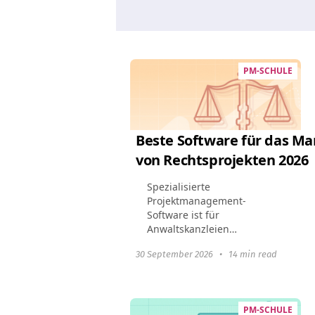
PM-SCHULE
Beste Software für das 
von Rechtsprojekten 2026
Spezialisierte
Projektmanagement-
Software ist für
Anwaltskanzleien
unerlässlich geworden.
30 September 2026
•
14 min read
Rechtsanwaltskanzleien
profitieren von diesen Tools,
indem sie das
Fallmanagement optimieren,
PM-SCHULE
die Einhaltung rechtlicher...