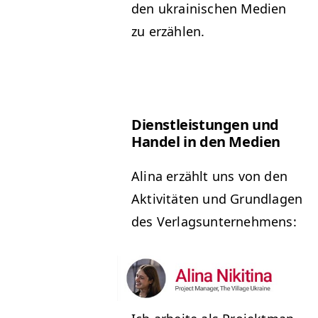
den ukrainis­chen Medi­en
zu erzählen.
Dien­stleis­tun­gen und
Han­del in den Medien
Ali­na erzählt uns von den
Aktiv­itäten und Grund­la­gen
des Verlagsunternehmens: