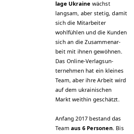
lage Ukraine
wächst
langsam, aber stetig, damit
sich die Mitar­beit­er
wohlfühlen und die Kun­den
sich an die Zusam­me­nar­
beit mit ihnen gewöh­nen.
Das Online-Ver­lag­sun­
ternehmen hat ein kleines
Team, aber ihre Arbeit wird
auf dem ukrainis­chen
Markt wei­thin geschätzt.
Anfang 2017 bestand das
Team
aus 6 Per­so­n­en
. Bis