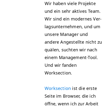
Wir haben viele Pro­jek­te
und ein sehr aktives Team.
Wir sind ein mod­ernes Ver­
lag­sun­ternehmen, und um
unsere Man­ag­er und
andere Angestellte nicht zu
quälen, sucht­en wir nach
einem Man­age­ment-Tool.
Und wir fan­den
Worksection.
Work­sec­tion
ist die erste
Seite im Brows­er, die ich
öffne, wenn ich zur Arbeit