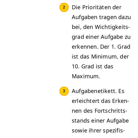
Die Pri­or­itäten der
Auf­gaben tra­gen dazu
bei, den Wichtigkeits­
grad ein­er Auf­gabe zu
erken­nen. Der 1. Grad
ist das Min­i­mum, der
10. Grad ist das
Maximum.
Auf­gabenetikett. Es
erle­ichtert das Erken­
nen des Fortschritts­
stands ein­er Auf­gabe
sowie ihrer spez­i­fis­