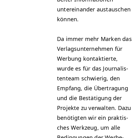
untere­inan­der aus­tauschen
können.
Da immer mehr Marken das
Ver­lag­sun­ternehmen für
Wer­bung kon­tak­tierte,
wurde es für das Jour­nal­is­
ten­team schwierig, den
Emp­fang, die Über­tra­gung
und die Bestä­ti­gung der
Pro­jek­te zu ver­wal­ten. Dazu
benötigten wir ein prak­tis­
ches Werkzeug, um alle
Bedin­gun­gen der Wer­be­