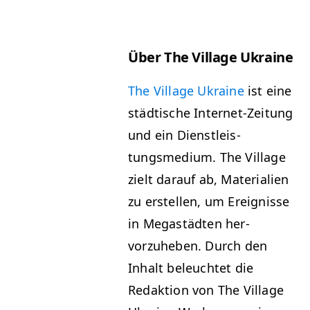
Über The Vil­lage Ukraine
The Vil­lage Ukraine
ist eine
städtis­che Inter­net-Zeitung
und ein Dien­stleis­
tungsmedi­um. The Vil­lage
zielt darauf ab, Mate­ri­alien
zu erstellen, um Ereignisse
in Megastädten her­
vorzuheben. Durch den
Inhalt beleuchtet die
Redak­tion von The Vil­lage