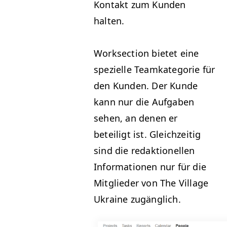
Kon­takt zum Kun­den
halten.
Work­sec­tion bietet eine
spezielle Teamkat­e­gorie für
den Kun­den. Der Kunde
kann nur die Auf­gaben
sehen, an denen er
beteiligt ist. Gle­ichzeit­ig
sind die redak­tionellen
Infor­ma­tio­nen nur für die
Mit­glieder von The Vil­lage
Ukraine zugänglich.