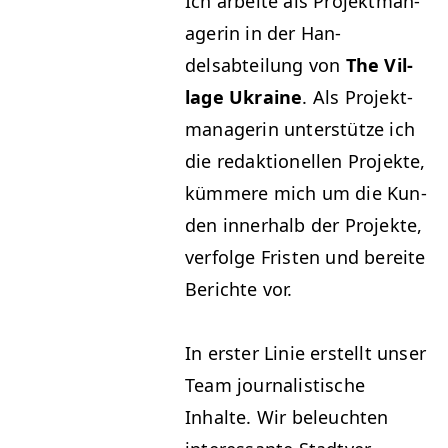
Ich arbeite als Pro­jek­t­man­
agerin in der Han­
delsabteilung von
The Vil­
lage Ukraine
. Als Pro­jek­t­
man­agerin unter­stütze ich
die redak­tionellen Pro­jek­te,
küm­mere mich um die Kun­
den inner­halb der Pro­jek­te,
ver­folge Fris­ten und bere­ite
Berichte vor.
In erster Lin­ie erstellt unser
Team jour­nal­is­tis­che
Inhalte. Wir beleucht­en