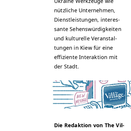
Ukraine Werkzeuge wie
nüt­zliche Unternehmen,
Dien­stleis­tun­gen, inter­es­
sante Sehenswürdigkeit­en
und kul­turelle Ver­anstal­
tun­gen in Kiew für eine
effiziente Inter­ak­tion mit
der Stadt.
Die Redak­tion von The Vil­