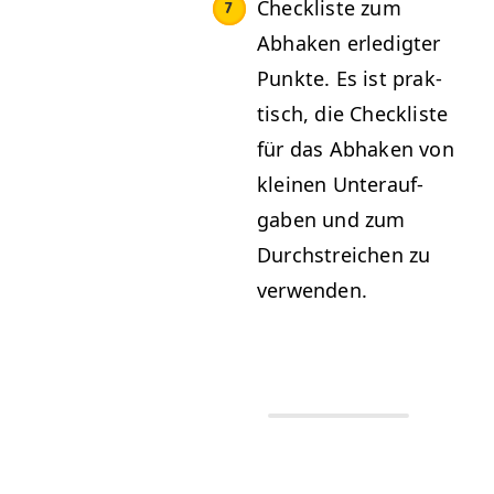
Check­liste zum
Abhak­en erledigter
Punk­te. Es ist prak­
tisch, die Check­liste
für das Abhak­en von
kleinen Unter­auf­
gaben und zum
Durch­stre­ichen zu
verwenden.