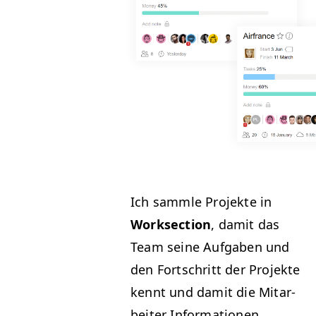
Ich samm­le Pro­jek­te in
Work­sec­tion
, damit das
Team seine Auf­gaben und
den Fortschritt der Pro­jek­te
ken­nt und damit die Mitar­
beit­er Infor­ma­tio­nen