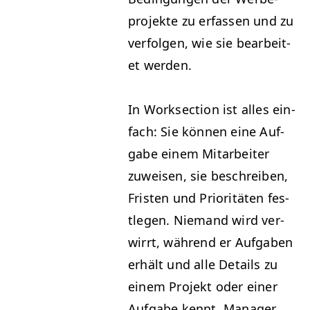
pro­jek­te zu erfassen und zu
ver­fol­gen, wie sie bear­beit­
et werden.
In Work­sec­tion ist alles ein­
fach: Sie kön­nen eine Auf­
gabe einem Mitar­beit­er
zuweisen, sie beschreiben,
Fris­ten und Pri­or­itäten fes­
tle­gen. Nie­mand wird ver­
wirrt, während er Auf­gaben
erhält und alle Details zu
einem Pro­jekt oder ein­er
Auf­gabe ken­nt. Man­ag­er,