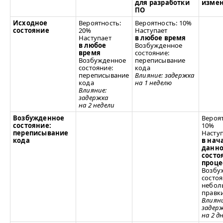
для разработки
изме
ПО
Исходное
Вероятность:
Вероятность: 10%
состояние
20%
Наступает
Наступает
в любое время
в любое
Возбужденное
время
состояние:
Возбужденное
переписывание
состояние:
кода
переписывание
Влияние: задержка
кода
на 1 неделю
Влияние:
задержка
на 2 недели
Возбужденное
Вероят
состояние:
10%
переписывание
Насту
кода
в нач
данно
состо
проце
Возбу
состоя
небол
правки
Влияни
задер
на 2 д