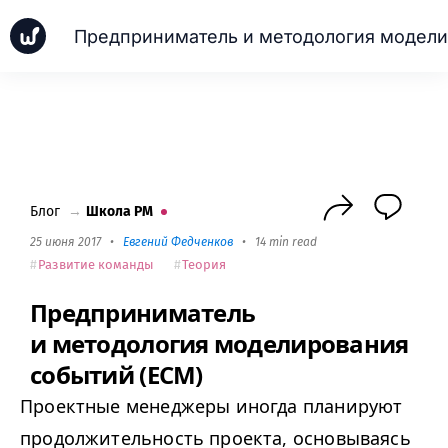
Новинки
Кейсы
Школа PM
Next
Блог
→
Школа PM
25 июня 2017
•
Евгений Федченков
•
14 min read
Развитие команды
Теория
Предприниматель
и методология моделирования
событий (ECM)
Проектные менеджеры иногда планируют
продолжительность проекта, основываясь