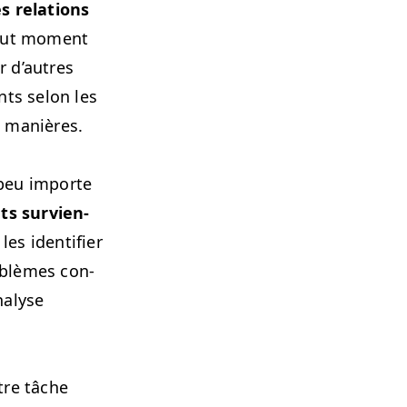
s rela­tions
tout moment
r d’autres
nts selon les
es manières.
 peu importe
ts survien­
es iden­ti­fi­er
ob­lèmes con­
analyse
utre tâche