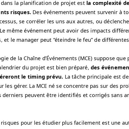
ans la plan­i­fi­ca­tion de pro­jet est
la com­plex­ité de
ents risques.
Des événe­ments peu­vent sur­venir à 
ces­sus, se cor­réler les uns aux autres, ou déclenche
s. Le même événe­ment peut avoir des impacts dif­fére
s, et le man­ag­er peut
“
étein­dre le feu” de dif­férent
gie de la Chaîne d’Événe­ments (
MCE
) sup­pose que
l­en­dri­er du pro­jet est bien pré­paré,
des événe­men
éreront le tim­ing prévu.
La tâche prin­ci­pale est de l
ur les gér­er. La
MCE
né se con­cen­tre pas sur des pr
 derniers peu­vent être iden­ti­fiés et cor­rigés sans 
es risques pour les étudi­er plus facile­ment est une a