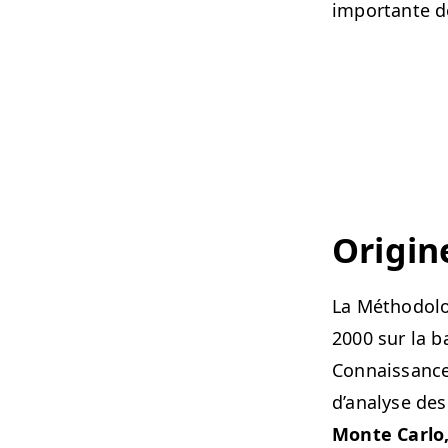
impor­tante 
Orig­in
La Méthodolo­
2000 sur la b
Con­nais­sance
d’analyse des
Monte Car­lo