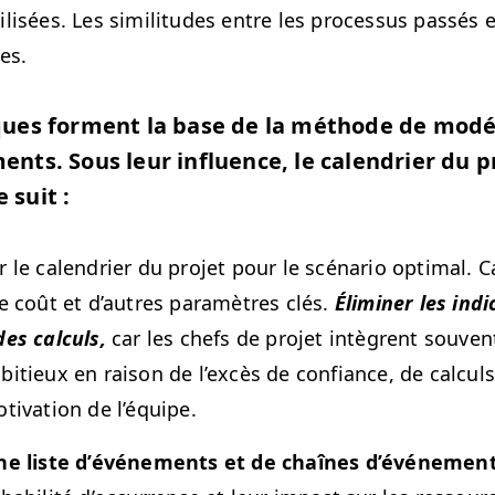
l­isées. Les simil­i­tudes entre les proces­sus passés 
es.
ques for­ment la base de la méth­ode de mod­éli
nts. Sous leur influ­ence, le cal­en­dri­er du pr
 suit :
r le cal­en­dri­er du pro­jet pour le scé­nario opti­mal. C
le coût et d’autres paramètres clés.
Élim­in­er les indi
es cal­culs,
car les chefs de pro­jet intè­grent sou­ven
itieux en rai­son de l’ex­cès de con­fi­ance, de cal­cu
ti­va­tion de l’équipe.
ne liste d’événe­ments et de chaînes d’événe­ment