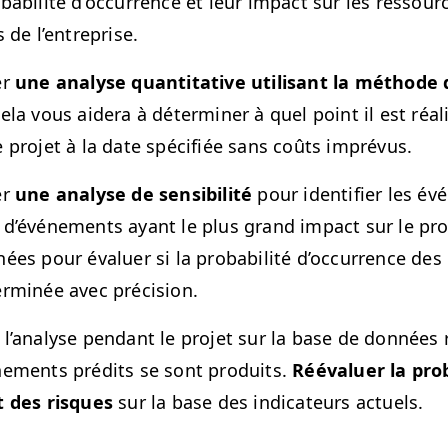
b­a­bil­ité d’oc­cur­rence et leur impact sur les ressour
és de l’entreprise.
er
une analyse quan­ti­ta­tive util­isant la méth­od
ela vous aidera à déter­min­er à quel point il est réal­
e pro­jet à la date spé­ci­fiée sans coûts imprévus.
er
une analyse de sen­si­bil­ité
pour iden­ti­fi­er les é
d’événe­ments ayant le plus grand impact sur le pro­jet
nées pour éval­uer si la prob­a­bil­ité d’oc­cur­rence d
er­minée avec précision.
l’analyse pen­dant le pro­jet sur la base de don­nées r
ne­ments prédits se sont pro­duits.
Réé­val­uer la prob­
ct des risques
sur la base des indi­ca­teurs actuels.