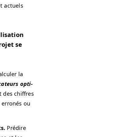
et actuels
­sa­tion
o­jet se
al­culer la
­ca­teurs opti­
t des chiffres
ls erronés ou
s.
Prédire