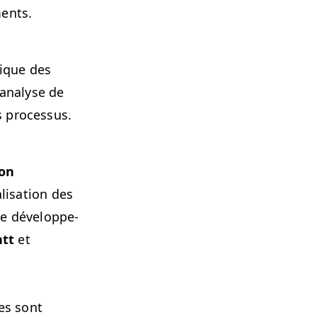
ments.
­tique des
L’analyse de
les processus.
ion
l­i­sa­tion des
 le développe­
ntt
et
ues sont