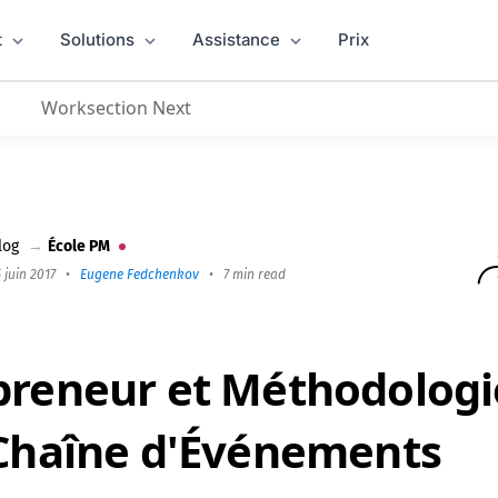
t
Solutions
Assistance
Prix
Worksection Next
 la Chaîne d'Événements (ECM)
log
→
École PM
 juin 2017
•
Eugene Fedchenkov
•
7 min read
preneur et Méthodologi
 Chaîne d'Événements