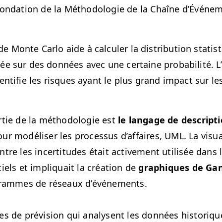
fon­da­tion de la Méthodolo­gie de la Chaîne d’Événe
 Monte Car­lo aide à cal­culer la dis­tri­b­u­tion sta­tis
sée sur des don­nées avec une cer­taine prob­a­bil­ité. 
 iden­ti­fie les risques ayant le plus grand impact sur 
­tie de la méthodolo­gie est
le lan­gage de descrip­t
ur mod­élis­er les proces­sus d’af­faires,
UML
. La visu­a
ntre les incer­ti­tudes était active­ment util­isée dans
iels et impli­quait la créa­tion de
graphiques de Ga
­grammes de réseaux d’événe­ments.
es de prévi­sion qui analy­sent les don­nées his­toriq