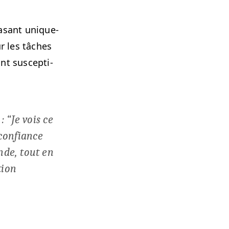
bas­ant unique­
r les tâch­es
t sus­cep­ti­
 :
“
Je vois ce
on­fi­ance
nde, tout en
tion