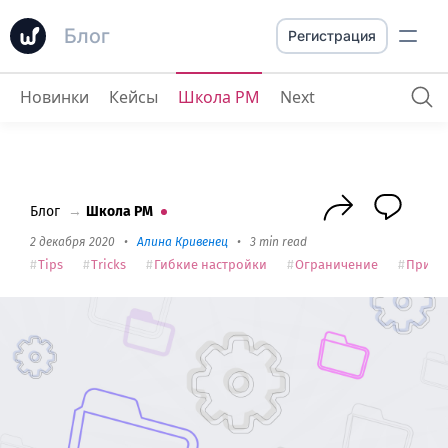
Блог
Регистрация
Новинки
Кейсы
Школа PM
Next
Как использовать расширенные настройки проектов
Блог
→
Школа PM
2 декабря 2020
•
Алина Кривенец
•
3 min read
Tips
Tricks
Гибкие настройки
Ограничение
Прива