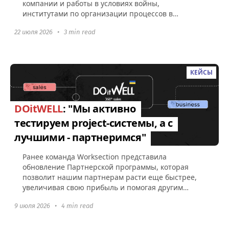
компании и работы в условиях войны,
институтами по организации процессов в
Worksection, а также советами по поводу...
22 июля 2026
•
3 min read
КЕЙСЫ
DOitWELL
: "Мы активно
тестируем project-системы, а с
лучшими - партнеримся"
Ранее команда Worksection представила
обновление Партнерской программы, которая
позволит нашим партнерам расти еще быстрее,
увеличивая свою прибыль и помогая другим
компаниям эффективно управлять командами...
9 июля 2026
•
4 min read